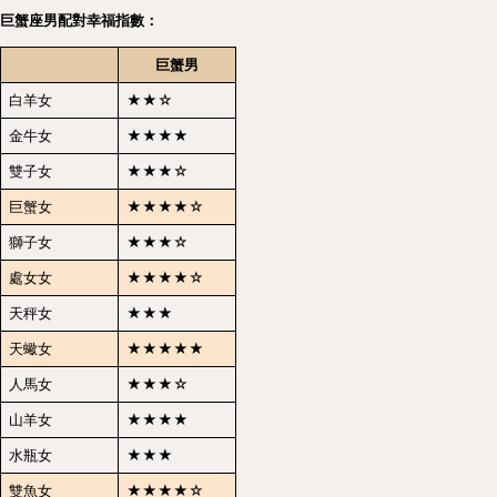
巨蟹座男配對幸福指數：
巨蟹男
白羊女
★★☆
金牛女
★★★★
雙子女
★★★☆
巨蟹女
★★★★☆
獅子女
★★★☆
處女女
★★★★☆
天秤女
★★★
天蠍女
★★★★★
人馬女
★★★☆
山羊女
★★★★
水瓶女
★★★
雙魚女
★★★★☆