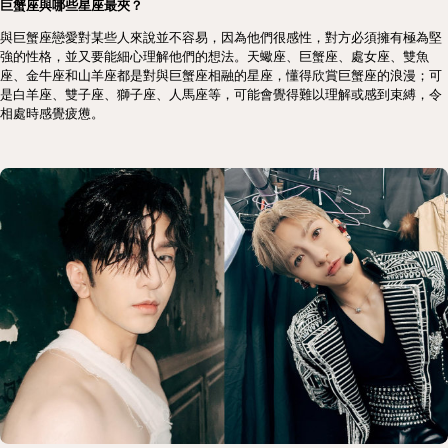
巨蟹座與哪些星座最夾？
與巨蟹座戀愛對某些人來說並不容易，因為他們很感性，對方必須擁有極為堅
強的性格，並又要能細心理解他們的想法。天蠍座、巨蟹座、處女座、雙魚
座、金牛座和山羊座都是對與巨蟹座相融的星座，懂得欣賞巨蟹座的浪漫；可
是白羊座、雙子座、獅子座、人馬座等，可能會覺得難以理解或感到束縛，令
相處時感覺疲憊。