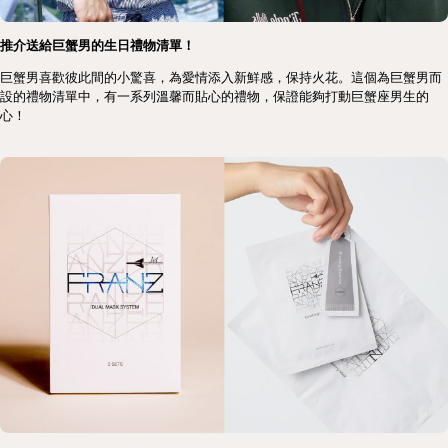
推介送給巨蟹男的生日禮物清單！
巨蟹男喜歡彼此間的小驚喜，為愛情添入新鮮感，保持火花。這個為巨蟹男而
設的禮物清單中，有一系列溫馨而貼心的禮物，保證能夠打動巨蟹座男生的
心！ 