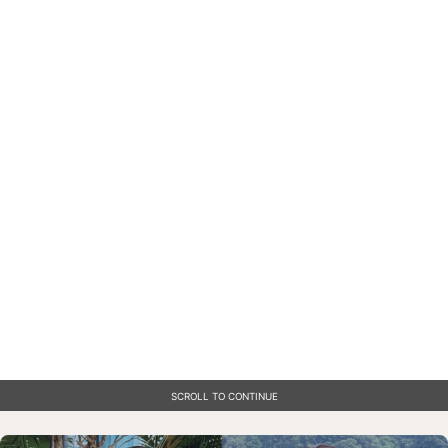
SCROLL TO CONTINUE