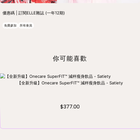
優惠碼 | 訂閱ELLE雜誌 (一年12期)
免費參加
所有會員
你可能喜歡
【全新升級】Onecare SuperFIT™ 減秤瘦身飲品 - Satiety
$377.00