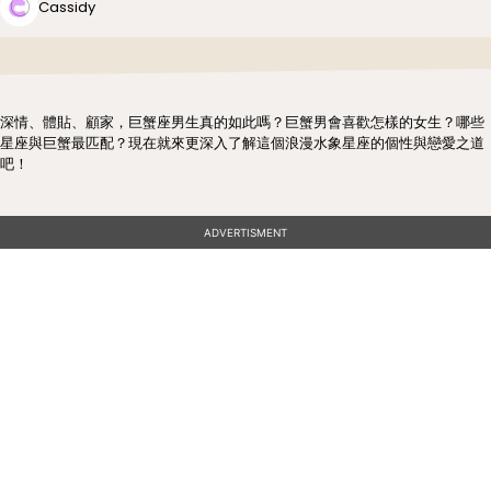
Cassidy
深情、體貼、顧家，巨蟹座男生真的如此嗎？巨蟹男會喜歡怎樣的女生？哪些
星座與巨蟹最匹配？現在就來更深入了解這個浪漫水象星座的個性與戀愛之道
吧！
ADVERTISMENT