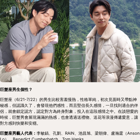
巨蟹座男生個性？
巨蟹座（6/21-7/22）的男生比較害羞慢熱，性格單純，初次見面時又帶點神
秘感，但認識久了，會發現他們感性，而且堅信長久感情，一旦找到適合的伴
侶，就會鎖定認方，認定對方為終身對象，投入在這段感情之中。在談戀愛的
時候，巨蟹男會展現滿滿的熱感，也會透過送禮物、送花等浪漫傳遞愛意，讓
對方感到快樂和安穩。
巨蟹座男藝人代表：
李敏鎬、孔劉、RAIN、池昌旭、梁朝偉、盧瀚霆（Anson 
Lo）、Benedict Cumberbatch、Tom Hanks