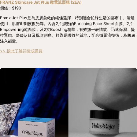
FRANZ Skincare Jet Plus 微電流面膜 (2EA)
價錢：$190
Franz Jet Plus是為皮膚急救的絕佳選擇，特別適合忙碌生活的都市中。清晨
使用，肌膚即刻恢復光澤。內含2片濕敷的Enriching Face Sheet面膜、2片
Empowering乾面膜，及2支Boosting精華，有效撫平表情紋、迅速保濕、提
拉緊緻、舒緩泛紅及風吹刺痛。輕盈易吸收的質地，配合微電流技術，為肌膚
注入能量。
>> 按此了解詳情或購買