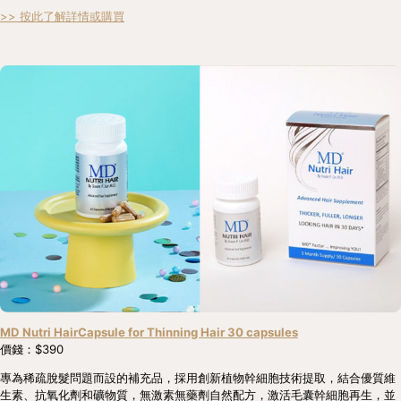
>> 按此了解詳情或購買
MD Nutri HairCapsule for Thinning Hair 30 capsules
價錢：$390
專為稀疏脫髮問題而設的補充品，採用創新植物幹細胞技術提取，結合優質維
生素、抗氧化劑和礦物質，無激素無藥劑自然配方，激活毛囊幹細胞再生，並