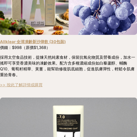
Allklear 全清凍齡新沙律飲 (30包裝)
價錢：$998（原價$1,368）
採用太空食品技術，提煉天然純素食材，保留抗氧化物質及營養成份，加水一
搖即可享受香濃美味的凍齡效果。配方含多種濃縮成份如白藜蘆醇、輔酶
Q10、葡萄籽精華、黃薑，能幫助修復肌底細胞，促進肌膚彈性，輕鬆令肌膚
重拾青春。
>> 按此了解詳情或購買