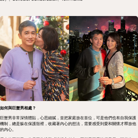
如何與巨蟹男相處？
巨蟹男非常深情體貼，心思細膩，並把家庭放在首位，可是他們也有自我保護
機制，總是躲在保護殼裡，收藏著內心的想法，需要感受到愛和關懷才釋放他
的內心。