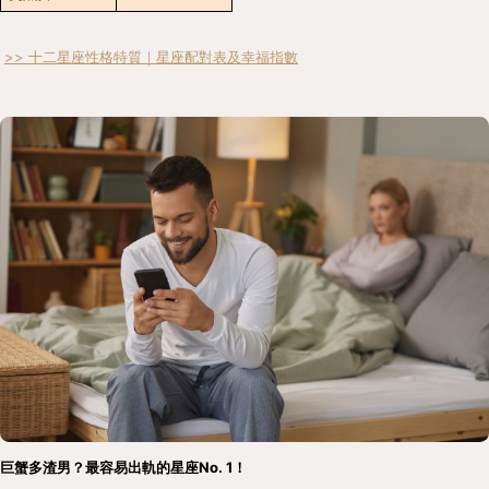
>> 十二星座性格特質｜星座配對表及幸福指數
巨蟹多渣男？最容易出軌的星座No. 1！