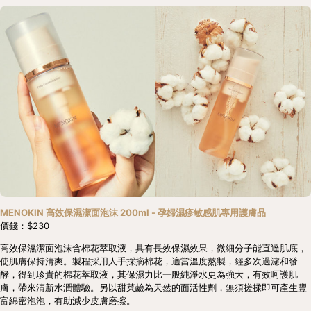
MENOKIN 高效保濕潔面泡沫 200ml - 孕婦濕疹敏感肌專用護膚品
價錢：$230
高效保濕潔面泡沫含棉花萃取液，具有長效保濕效果，微細分子能直達肌底，
使肌膚保持清爽。製程採用人手採摘棉花，適當溫度熬製，經多次過濾和發
酵，得到珍貴的棉花萃取液，其保濕力比一般純淨水更為強大，有效呵護肌
膚，帶來清新水潤體驗。另以甜菜鹼為天然的面活性劑，無須搓揉即可產生豐
富綿密泡泡，有助減少皮膚磨擦。