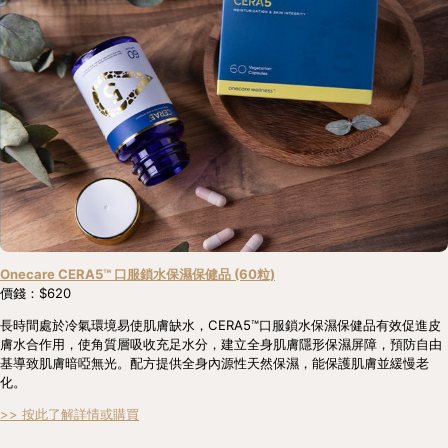
Onecare CERA5™ 口服鎖水保濕保健品 (60粒)
價錢：$620
長時間處於冷氣環境易使肌膚缺水，CERA5™口服鎖水保濕保健品有效促進皮
膚水合作用，使角質層吸收充足水分，建立全身肌膚隱形保濕屏障，預防自由
基導致肌膚暗啞無光。配方提供全身內源性天然保濕，能保護肌膚並緩慢老
化。
>> 按此了解詳情或購買