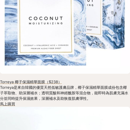
Torreya 椰子保濕精華面膜（$238）
Torreya是來自韓國的優質天然低敏護膚品牌，椰子保濕精華面膜成份包含椰
子萃取物、助深層補水；透明質酸和神經酰胺等混合物，能即時為肌膚充滿水
分並同時提升保濕效果，深層補水及助恢復肌膚彈性。
馬上購買