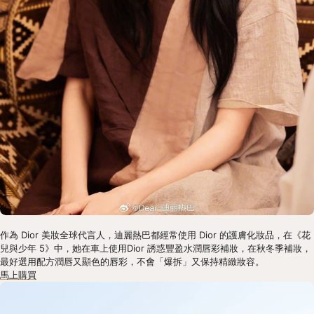
作為 Dior 美妝全球代言人，迪麗熱巴都經常使用 Dior 的護膚化妝品，在《花
兒與少年 5》中，她在車上使用Dior 誘惑豐盈水潤唇彩補妝，在秋冬季補妝，
最好選用配方潤唇又顯色的唇彩，不會「爆拆」又保持精緻妝容。
馬上購買