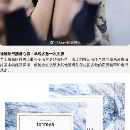
迪麗熱巴護膚心得：早晚各敷一次面膜
早上敷面膜後再上妝可令妝容更貼服持久，晚上則在卸妝後再敷面膜為皮膚做
好基本鎮靜及保濕，但她會在後續上其他護膚品前先把多餘的面膜精華印走或
洗走。