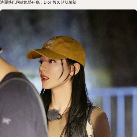
迪麗熱巴同款氣墊粉底：
Dior 恆久貼肌氣墊