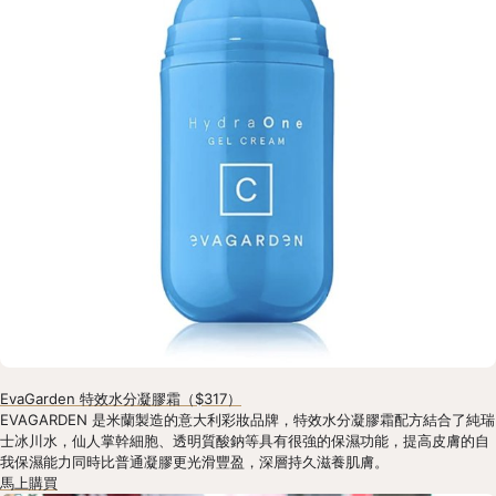
EvaGarden 特效水分凝膠霜（$317）
EVAGARDEN 是米蘭製造的意大利彩妝品牌，特效水分凝膠霜配方結合了純瑞
士冰川水，仙人掌幹細胞、透明質酸鈉等具有很強的保濕功能，提高皮膚的自
我保濕能力同時比普通凝膠更光滑豐盈，深層持久滋養肌膚。
馬上購買