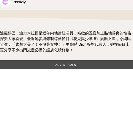
Cassidy
迪麗熱巴．迪力木拉提是近年內地當紅演員，精緻的五官加上貼地善良的性格
深受大家喜愛，最近她參與錄製綜藝節目《花兒與少年 5》素顏上陣，令網民
大讚：「素顏太美了！不愧是女神！」更高呼 Dior 簽對代言人，她在節目上
更分享不少出門旅遊必備的護膚化妝好物！
ADVERTISMENT