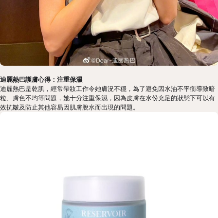
迪麗熱巴護膚心得：注重保濕
迪麗熱巴是乾肌，經常帶妝工作令她膚況不穩，為了避免因水油不平衡導致暗
粒、膚色不均等問題，她十分注重保濕，因為皮膚在水份充足的狀態下可以有
效抗皺及防止其他容易因肌膚脫水而出現的問題。