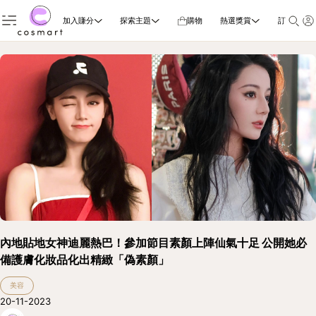
加入賺分
探索主題
購物
熱選獎賞
訂閱雜誌
內地貼地女神迪麗熱巴！參加節目素顏上陣仙氣十足 公開她必
備護膚化妝品化出精緻「偽素顏」
美容
20-11-2023