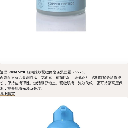
迎雪 Reservoir 藍銅胜肽緊緻修復保濕面霜（$275）
面霜配方蘊含藍銅胜肽、花青素、荷荷巴油、維他命E、透明質酸等珍貴成
份，保持皮膚彈性、激活膠原增生、緊緻肌膚、減淡幼紋，更可持續高度保
濕，提升肌膚光澤及亮度。
馬上購買