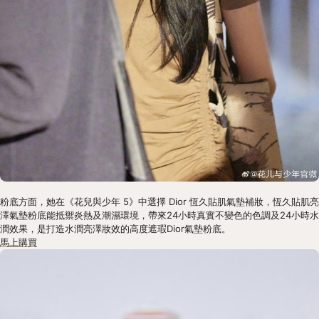
粉底方面，她在《花兒與少年 5》中選擇 Dior 恆久貼肌氣墊補妝，恆久貼肌亮
澤氣墊粉底能抵禦炎熱及潮濕環境，帶來24小時真實不變色的色調及24小時水
潤效果，是打造水潤亮澤妝效的高度遮瑕Dior氣墊粉底。
馬上購買