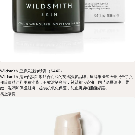
Wildsmith 皇牌果凍卸妝膏（$440）
Wildsmith 是天然與科學結合而成的英國護膚品牌，皇牌果凍卸妝膏混合了八
種珍貴精油和兩種油脂，有效溶解彩妝，雜質和污染物，同時深層清潔、柔
嫩、滋潤和保護肌膚，提供抗氧化保護，防止肌膚細胞受損害。
馬上購買