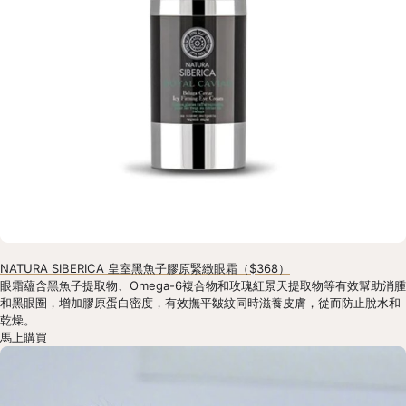
NATURA SIBERICA 皇室黑魚子膠原緊緻眼霜（$368）
眼霜蘊含黑魚子提取物、Omega-6複合物和玫瑰紅景天提取物等有效幫助消腫
和黑眼圈，增加膠原蛋白密度，有效撫平皺紋同時滋養皮膚，從而防止脫水和
乾燥。
馬上購買