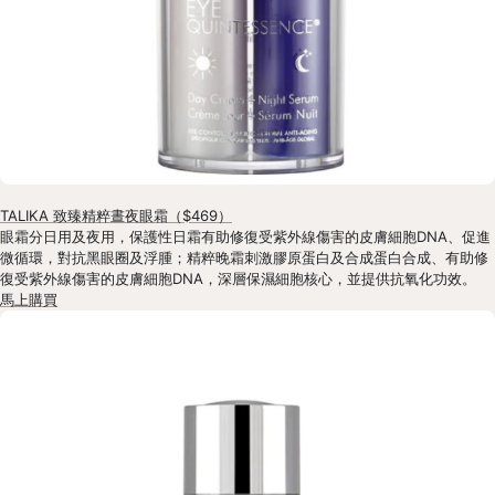
TALIKA 致臻精粹晝夜眼霜（$469）
眼霜分日用及夜用，保護性日霜有助修復受紫外線傷害的皮膚細胞DNA、促進
微循環，對抗黑眼圈及浮腫；精粹晚霜刺激膠原蛋白及合成蛋白合成、有助修
復受紫外線傷害的皮膚細胞DNA，深層保濕細胞核心，並提供抗氧化功效。
馬上購買