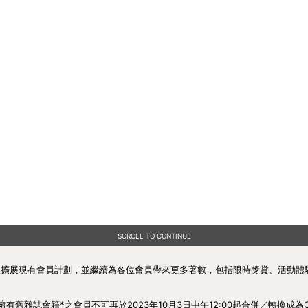
SCROLL TO CONTINUE
優化及擴展現有會員計劃，並繼續為各位會員帶來更多著數，包括限時獎賞、活動
舊雜誌會籍*之會員不可再於2023年10月3日中午12:00起合併／轉換成為C