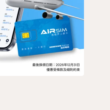
請睇戲 |《末世
免費參加
所有會員