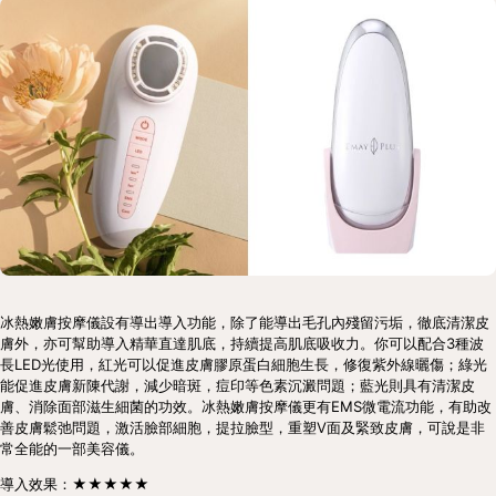
冰熱嫩膚按摩儀設有導出導入功能，除了能導出毛孔內殘留污垢，徹底清潔皮
膚外，亦可幫助導入精華直達肌底，持續提高肌底吸收力。你可以配合3種波
長LED光使用，紅光可以促進皮膚膠原蛋白細胞生長，修復紫外線曬傷；綠光
能促進皮膚新陳代謝，減少暗斑，痘印等色素沉澱問題；藍光則具有清潔皮
膚、消除面部滋生細菌的功效。冰熱嫩膚按摩儀更有EMS微電流功能，有助改
善皮膚鬆弛問題，激活臉部細胞，提拉臉型，重塑V面及緊致皮膚，可說是非
常全能的一部美容儀。
導入效果：★★★★★