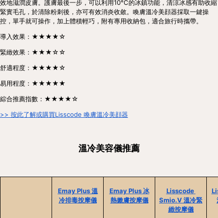
效地滋潤皮膚。護膚最後一步，可以利用10°C的冰鎮功能，清涼冰感有助收縮
緊實毛孔，於清除粉刺後，亦可有效消炎收斂。喚膚溫冷美顔器採取一鍵操
控，單手就可操作，加上體積輕巧，附有專用收納包，適合旅行時攜帶。
導入效果：★★★★☆
緊緻效果：★★★☆☆
舒適程度：★★★★☆
易用程度：★★★★★
綜合推薦指數：★★★★☆
>> 按此了解或購買Lisscode 喚膚溫冷美顔器
溫冷美容儀推薦
Emay Plus 溫
Emay Plus 冰
Lisscode 
L
冷排毒按摩儀
熱嫩膚按摩儀
Smio.V 溫冷緊
緻按摩儀