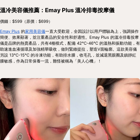
溫冷美容儀推薦：Emay Plus 溫冷排毒按摩儀
價錢：$599（原價：$699）
Emay Plus
 的
家用美容儀
一直大受歡迎，全因設計以用戶體驗為上，強調操作
簡便、效果顯著，並注重產品的安全性和舒適性。Emay Plus 的溫冷排毒按摩
儀是品牌的熱賣產品，共有4種模式，配備 42℃-46℃ 的溫熱和振動功能，有
助速進血液循環及加強精華吸收，做到緊緻提拉，塑造V面輪廓。這款美容儀
另設 13℃-15℃ 的冷凍功能，有助排水腫，收毛孔，並減退黑眼圈及鎮靜紅
腫敏感，作為日常保養一流，難怪被稱為「美人心機」！