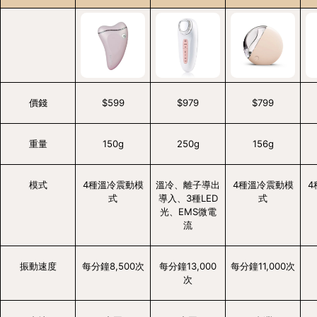
價錢
$599
$979
$799
重量
150g
250g
156g
模式
4種溫冷震動模
溫冷、離子導出
4種溫冷震動模
4
式
導入、3種LED
式
光、EMS微電
流
振動速度
每分鐘8,500次
每分鐘13,000
每分鐘11,000次
次