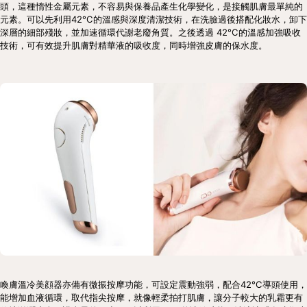
頭，這種惰性金屬元素，不容易與保養品產生化學變化，是接觸肌膚最單純的
元素。可以先利用42°C的溫感與深度清潔技術，在洗臉過後搭配化妝水，卸下
深層的細部殘妝，並加速循環代謝老廢角質。之後透過 42°C的溫感加強吸收
技術，可有效提升肌膚對精華液的吸收度，同時增強皮膚的保水度。
喚膚溫冷美顔器亦備有微振按摩功能，可設定震動強弱，配合42°C導頭使用，
能增加血液循環，取代指尖按摩，就像輕柔拍打肌膚，讓分子較大的乳霜更有