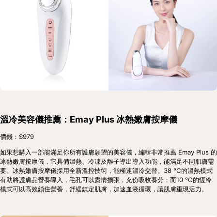
溫冷美容儀推薦：Emay Plus 冰熱嫩膚按摩儀
價錢：$979
如果想購入一部能滿足你所有護膚願望的美容儀，編輯非常推薦 Emay Plus 的
冰熱嫩膚按摩儀，它具備溫熱、冷凍及離子導出導入功能，能滿足不同肌膚需
要。冰熱嫩膚按摩儀採用全新溫控技術，能極速溫冷交替。38 °C的溫熱模式
有助將護膚品營養導入，毛孔可以盡情擴張，充份吸收養分；而10 °C的恆冷
模式可以高效鎖住營養，舒緩鎮定肌膚，加速血液循環，讓肌膚重現活力。