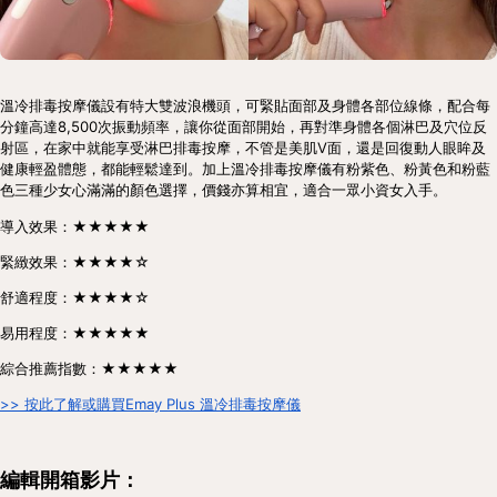
溫冷排毒按摩儀設有特大雙波浪機頭，可緊貼面部及身體各部位線條，配合每
分鐘高達8,500次振動頻率，讓你從面部開始，再對準身體各個淋巴及穴位反
射區，在家中就能享受淋巴排毒按摩，不管是美肌V面，還是回復動人眼眸及
健康輕盈體態，都能輕鬆達到。加上溫冷排毒按摩儀有粉紫色、粉黃色和粉藍
色三種少女心滿滿的顏色選擇，價錢亦算相宜，適合一眾小資女入手。
導入效果：★★★★★
緊緻效果：★★★★☆
舒適程度：★★★★☆
易用程度：★★★★★
綜合推薦指數：★★★★★
>> 按此了解或購買Emay Plus 溫冷排毒按摩儀
編輯開箱影片：