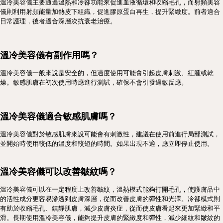
溫冷美容儀主要通過溫熱和冷卻功能來促進血液循環和收縮毛孔，而射頻美容
儀則利用射頻能量加熱皮下組織，促進膠原蛋白再生，提升緊緻度。前者適合
日常護理，後者適合深層次抗衰老治療。
溫冷美容儀有副作用嗎？
溫冷美容儀一般來說是安全的，但過度使用可能會引起皮膚刺激、紅腫或乾
燥。敏感肌膚在初次使用時應進行測試，確保不會引發過敏反應。
溫冷美容儀適合敏感肌膚嗎？
溫冷美容儀對於敏感肌膚來說可能會有刺激性，建議在使用前進行局部測試，
並開始時使用較低的溫度和較短的時間。如果出現不適，應立即停止使用。
溫冷美容儀可以改善皺紋嗎？
溫冷美容儀可以在一定程度上改善皺紋，溫熱模式能夠打開毛孔，使護膚品中
的活性成分更容易滲透到皮膚深層，從而改善皮膚的彈性和光澤。冷卻模式則
有助於收縮毛孔、鎮靜肌膚，減少皮膚炎症，從而使皮膚看起來更加緊緻和平
滑。長期使用溫冷美容儀，能夠提升皮膚的緊緻度和彈性，減少細紋和皺紋的