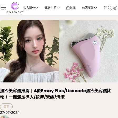
加入賺分
探索主題
購物
熱選獎賞
訂閱雜誌
溫冷美容儀推薦｜4款Emay Plus/Lisscode溫冷美容儀比
較！一機滿足導入/按摩/緊緻/清潔
美容
27-07-2024