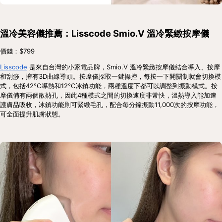
溫冷美容儀推薦：Lisscode Smio.V 溫冷緊緻按摩儀
價錢：$799
Lisscode
 是來自台灣的小家電品牌，Smio.V 溫冷緊緻按摩儀結合導入、按摩
和刮痧，擁有3D曲線導頭。按摩儀採取一鍵操控，每按一下開關制就會切換模
式，包括42°C導熱和12°C冰鎮功能，兩種溫度下都可以調整到振動模式。按
摩儀備有兩個散熱孔，因此4種模式之間的切換速度非常快，溫熱導入能加速
護膚品吸收，冰鎮功能則可緊緻毛孔，配合每分鐘振動11,000次的按摩功能，
可全面提升肌膚狀態。