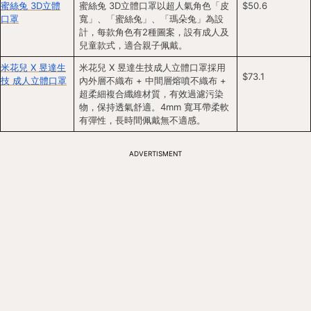
蜜絲兔 3D立體
蜜絲兔 3D立體口罩以超人氣角色「皮
$50.6
口罩
寬」、「蜜絲兔」、「瑪朵兔」為設
計，每款角色有2種圖案，設有成人及
兒童款式，適合親子佩戴。
米花兒 X 昱達生
米花兒 X 昱達生技成人立體口罩採用
$73.1
技 成人立體口罩
內外層不織布 + 中間層熔噴不織布 + 
超柔細複合纖維材質，有效過濾污染
物，保持透氣舒適。4mm 寬耳帶柔軟
有彈性，長時間佩戴無不適感。
ADVERTISMENT