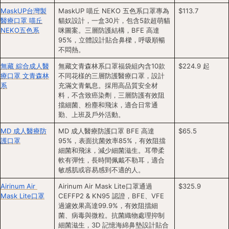
MaskUP台灣製
MaskUP 喵丘 NEKO 五色系口罩專為
$113.7
醫療口罩 喵丘
貓奴設計，一盒30片，包含5款超萌貓
NEKO五色系
咪圖案。三層防護結構，BFE 高達
95%，立體設計貼合鼻樑，呼吸順暢
不悶熱。
無藏 綜合成人醫
無藏文青森林系口罩福袋組內含10款
$224.9 起
療口罩 文青森林
不同花樣的三層防護醫療口罩，設計
系
充滿文青氣息。採用高品質安全材
料，不含致癌染劑，三層防護有效阻
擋細菌、粉塵和飛沫，適合日常通
勤、上班及戶外活動。
MD 成人醫療防
MD 成人醫療防護口罩 BFE 高達
$65.5
護口罩
95%，表面抗菌效率85%，有效阻擋
細菌和飛沫，減少細菌滋生。耳帶柔
軟有彈性，長時間佩戴不勒耳，適合
敏感肌或容易感到不適的人。
Airinum Air 
Airinum Air Mask Lite口罩通過 
$325.9
Mask Lite口罩
CEFFP2 & KN95 認證，BFE、VFE 
過濾效果高達99.9%，有效阻擋細
菌、病毒與微粒。抗菌織物處理抑制
細菌滋生，3D 記憶海綿鼻墊設計貼合