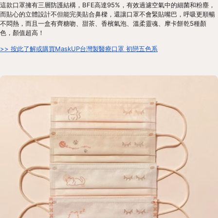
這款口罩擁有三層防護結構，BFE高達95%，有效過濾空氣中的細菌和粉塵，
而貼心的立體設計不但能完美貼合鼻樑，還讓口罩不會緊貼嘴巴，呼吸更順暢
不悶熱，而且一盒有齊糖吻、甜茶、香檳氣泡、溫柔靈魂、摩卡餅乾5種顏
色，顏值超高！
>> 按此了解或購買MaskUP台灣製醫療口罩 初戀五色系