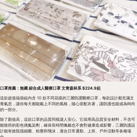
口罩推薦：無藏 綜合成人醫療口罩 文青森林系 $224.9起
這款超值福袋組內含 10 款不同花樣的三層防護醫療口罩，每款設計都充滿文
青氣息，讓你每天都能戴上不同的風格，隨心搭配衣著，讓防護也能成為時尚
的一部分。 
除了顏值高，這款口罩的品質同樣讓人安心。它採用高品質安全材料，不含可
能致癌的彩色偶氮染劑，確保長時間佩戴也不會對健康造成影響，三層防護設
計能有效阻擋細菌、粉塵和飛沫，適合日常通勤、上班、戶外活動等各種場
合。