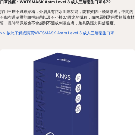
口罩推薦：WATSMASK Astm Level 3 成人三層衛生口罩 $72
採用三層不織布結構，外層具有防水阻隔功能，能有效防止飛沫滲透，中間的
不織布過濾層能阻擋細菌以及不小於0.1微米的微粒，而內層則選用柔軟親膚材
質，長時間佩戴也不會感到不適或刺激皮膚，兼具防護力與舒適度。
>> 按此了解或購買WATSMASK Astm Level 3 成人三層衛生口罩