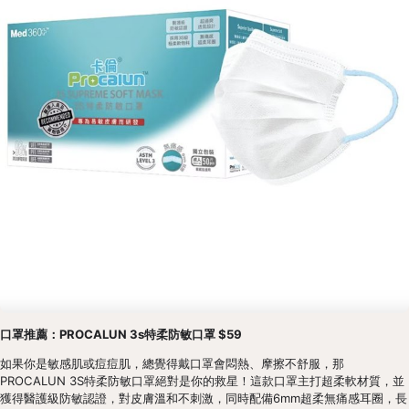
口罩推薦：PROCALUN 3s特柔防敏口罩 $59
如果你是敏感肌或痘痘肌，總覺得戴口罩會悶熱、摩擦不舒服，那
PROCALUN 3S特柔防敏口罩絕對是你的救星！這款口罩主打超柔軟材質，並
獲得醫護級防敏認證，對皮膚溫和不刺激，同時配備6mm超柔無痛感耳圈，長