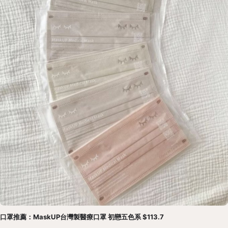
口罩推薦：MaskUP台灣製醫療口罩 初戀五色系 $113.7