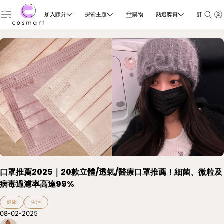
加入賺分
探索主題
購物
熱選獎賞
訂閱雜誌
口罩推薦2025｜20款立體/透氣/醫療口罩推薦！細菌、微粒及
病毒過濾率高達99%
健康
生活
08-02-2025