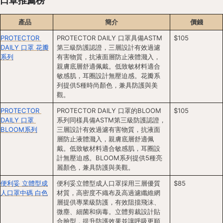
口罩推薦榜
產品
簡介
價錢
PROTECTOR 
PROTECTOR DAILY 口罩具備ASTM
$105
DAILY 口罩 花瓣
第三級防護認證，三層設計有效過濾
系列
有害物質，抗液面層防止液體濺入，
親膚底層舒適佩戴。低致敏材料適合
敏感肌，耳圈設計無壓迫感。花瓣系
列提供5種時尚顏色，兼具防護與美
觀。
PROTECTOR 
PROTECTOR DAILY 口罩的BLOOM
$105
DAILY 口罩 
系列同樣具備ASTM第三級防護認證，
BLOOM系列
三層設計有效過濾有害物質，抗液面
層防止液體濺入，親膚底層舒適佩
戴。低致敏材料適合敏感肌，耳圈設
計無壓迫感。BLOOM系列提供5種亮
麗顏色，兼具防護與美觀。
便利妥 立體型成
便利妥立體型成人口罩採用三層優質
$85
人口罩中碼 白色
材質，高密度不織布及高過濾纖維網
層提供專業級防護，有效阻擋飛沫、
微塵、細菌和病毒。立體剪裁設計貼
合臉型，提升防護效果並讓呼吸更順