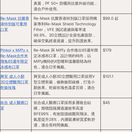
鼻翼，PF 50+ 防曬與抗紫外線功能，
適合戶外使用。
Re-Mask 抗菌香
Re-Mask 抗菌香港特別版口罩採用獨
$99.0 起
港特別版可重用
家專利Re-Mask Shield Technology 
口罩
Filter，VFE 測試過濾病毒率達
99.9%。3D立體設計全面包裹面部，
確保空氣經過過濾，提升防護效果。
Pinkoi x Miffy x 
Re-Mask 與 Miffy 合作推出65週年限
$179
Re-Mask合作米
定冰感布口罩，設計簡約時尚，以
飛兔65週年限定
Miffy獨特的X型嘴和溫馨眼睛為特
冰感布口罩
色，適合日常佩戴。
興安 成人小顏
興安成人小顏3D立體醫用口罩採用V
$101.1
3D立體醫用口罩 
型立體剪裁，修飾臉部線條，打造小
乾燥玫瑰
顏效果。乾燥玫瑰色溫柔百搭，適合
日常佩戴。
佑合 成人醫療口
佑合成人醫療口罩採用多層複合結
$45
罩
構，熔噴阻隔層過濾效率高達
BFE99%，有效阻擋細菌與飛沫。透
氣度提升28%，內層親膚材質柔軟舒
適，適合長時間佩戴。