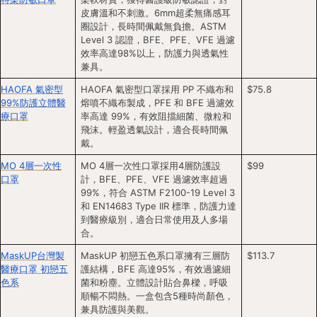
皮膚溫和不刺激。6mm超柔無痛感耳
圈設計，長時間佩戴無負擔。ASTM 
Level 3 認證，BFE、PFE、VFE 過濾
效率高達98%以上，防護力與透氣性
兼具。
HAOFA 氣密型
HAOFA 氣密型口罩採用 PP 不織布和
$75.8
99%防護立體醫
熔噴不織布製成，PFE 和 BFE 過濾效
療口罩
率高達 99%，有效阻擋細菌、微粒和
飛沫。輕盈透氣設計，適合長時間佩
戴。
MO 4層一次性
MO 4層一次性口罩採用4層防護設
$99
口罩
計，BFE、PFE、VFE 過濾效率超過 
99%，符合 ASTM F2100-19 Level 3 
和 EN14683 Type IIR 標準，防護力達
到醫療級別，適合日常使用及人多場
合。
MaskUP台灣製
MaskUP 初戀五色系口罩擁有三層防
$113.7
醫療口罩 初戀五
護結構，BFE 高達95%，有效過濾細
色系
菌和粉塵。立體設計貼合鼻樑，呼吸
順暢不悶熱。一盒包含5種時尚顏色，
兼具防護與美觀。