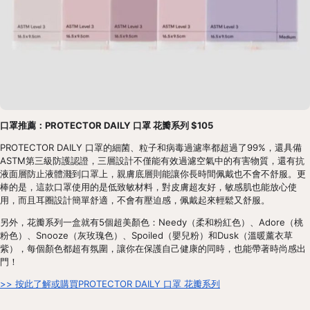
口罩推薦：PROTECTOR DAILY 口罩 花瓣系列 $105
PROTECTOR DAILY 口罩的細菌、粒子和病毒過濾率都超過了99%，還具備
ASTM第三級防護認證，三層設計不僅能有效過濾空氣中的有害物質，還有抗
液面層防止液體濺到口罩上，親膚底層則能讓你長時間佩戴也不會不舒服。更
棒的是，這款口罩使用的是低致敏材料，對皮膚超友好，敏感肌也能放心使
用，而且耳圈設計簡單舒適，不會有壓迫感，佩戴起來輕鬆又舒服。
另外，花瓣系列一盒就有5個超美顏色：Needy（柔和粉紅色）、Adore（桃
粉色）、Snooze（灰玫瑰色）、Spoiled（嬰兒粉）和Dusk（溫暖薰衣草
紫），每個顏色都超有氛圍，讓你在保護自己健康的同時，也能帶著時尚感出
門！
>> 按此了解或購買PROTECTOR DAILY 口罩 花瓣系列