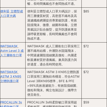
暢，長時間佩戴也不會悶熱或不適。
便利妥 立體型成
便利妥立體型成人口罩大碼設計，採
$85
人口罩大碼
用三層優質材質，高密度不織布及高
過濾纖維網層提供專業級防護，有效
阻擋飛沫、微塵、細菌和病毒。立體
剪裁設計貼合臉型，提升防護效果並
讓呼吸更順暢，長時間佩戴也不會悶
熱或不適。
WATSMASK 
WATSMASK 成人三層衛生口罩採用三
$72
Astm Level 3 成
層不織布結構，外層防水阻隔飛沫，
人三層衛生口罩
中間過濾層阻擋細菌及微粒，內層柔
軟親膚材質舒適佩戴。兼具防護力與
舒適度，適合長時間使用。
WATSMASK 
WATSMASK ASTM 3 KN95立體防護
$72
ASTM 3 KN95
口罩採用三層無紡布構造，符合ASTM 
立體防護口罩
Level 3和KN95標準，BFE & PFE 
>99%高效過濾能力，有效阻擋細菌、
微粒和飛沫。獨立包裝設計，攜帶方
便且衛生。
PROCALUN 3s
PROCALUN 3s特柔防敏口罩採用超
$59
特柔防敏口罩
柔軟材質，獲得醫護級防敏認證，對