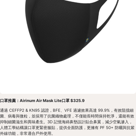
口罩推薦：Airinum Air Mask Lite口罩 $325.9
通過 CEFFP2 & KN95 認證，BFE、VFE 過濾效果高達 99.9%，有效阻擋細
菌、病毒與微粒，並採用了抗菌織物處理，不僅能長時間保持乾淨，還能有效
抑制細菌滋生和異味產生。3D 記憶海綿鼻墊設計貼合鼻翼，減少空氣滲入，
人體工學結構讓口罩更緊密服貼，提供全面防護，更擁有 PF 50+ 防曬與抗紫
外線功能，非常適合戶外使用。