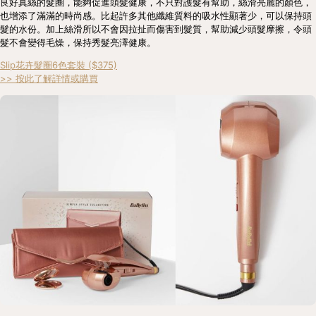
良好真絲的髮圈，能夠促進頭髮健康，不只對護髮有幫助，絲滑亮麗的顏色，
也增添了滿滿的時尚感。比起許多其他纖維質料的吸水性顯著少，可以保持頭
髮的水份。加上絲滑所以不會因拉扯而傷害到髮質，幫助減少頭髮摩擦，令頭
髮不會變得毛燥，保持秀髮亮澤健康。
Slip花卉髮圈6色套裝 ($375)
>> 按此了解詳情或購買