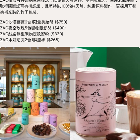
ZAO推廣可持續的生產理念，以優質天然原料、零刺激配方、生產彩妝產品，
取得國際認可有機認證，且堅持以100%純天然、純素原料製作，更採用可替
換補充裝的竹子包裝。
ZAO沙漠薔薇6合1限量美妝盤 ($750)
ZAO夜空玫瑰5色礦物眼影盤 ($490)
ZAO絲柔無重礦物定妝蜜粉 ($320)
ZAO水妍透亮2合1胭脂棒 ($265)