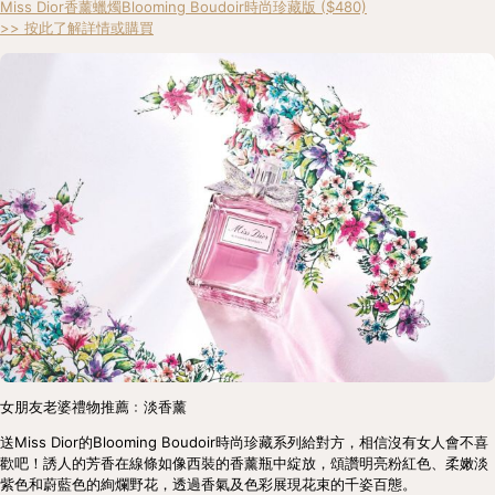
Miss Dior香薰蠟燭Blooming Boudoir時尚珍藏版 ($480)
>> 按此了解詳情或購買
女朋友老婆禮物推薦﹕淡香薰
送Miss Dior的Blooming Boudoir時尚珍藏系列給對方，相信沒有女人會不喜
歡吧！誘人的芳香在線條如像西裝的香薰瓶中綻放，頌讚明亮粉紅色、柔嫩淡
紫色和蔚藍色的絢爛野花，透過香氣及色彩展現花束的千姿百態。