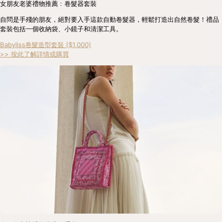
女朋友老婆禮物推薦﹕卷髮器套裝
自問是手殘的朋友，絕對要入手這款自動卷髮器，輕鬆打造出自然卷髮！禮品
套裝包括一個收納袋、小鏡子和清潔工具。
Babyliss卷髮造型套裝 ($1,000)
>> 按此了解詳情或購買