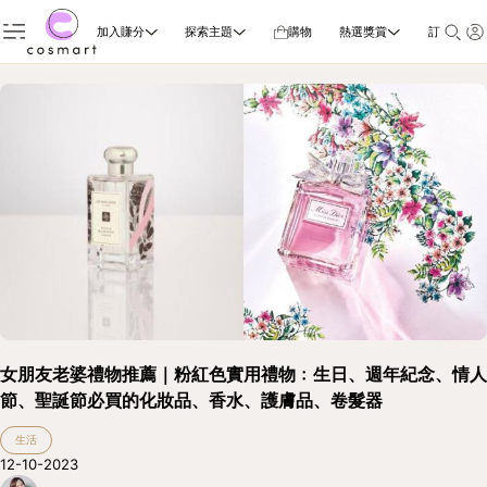
加入賺分
探索主題
購物
熱選獎賞
訂閱雜誌
女朋友老婆禮物推薦｜粉紅色實用禮物﹕生日、週年紀念、情人
節、聖誕節必買的化妝品、香水、護膚品、卷髮器
生活
12-10-2023