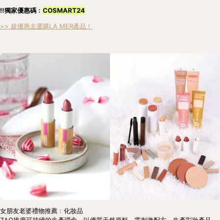
‼️獨家優惠碼﹕
COSMART24
>> 趁優惠去選購LA MER產品！
女朋友老婆禮物推薦﹕化妝品