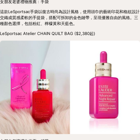
女朋友老婆禮物推薦﹕手袋
這款LeSportsac手袋以復古時尚為設計風格，使用頭巾的藝術印花和格紋設計
交織成質感柔軟的手提袋，搭配可拆卸的金色鏈帶，呈現優雅自由的風格。三
種顏色選擇，包括粉紅、檸檬黃和天藍色。
LeSportsac Atelier CHAIN QUILT BAG ($2,380起)