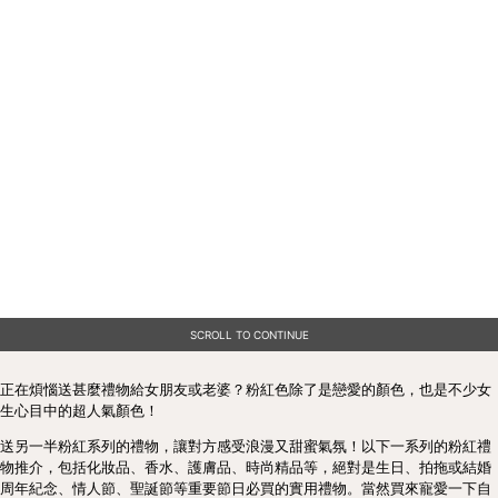
SCROLL TO CONTINUE
正在煩惱送甚麼禮物給女朋友或老婆？粉紅色除了是戀愛的顏色，也是不少女
生心目中的超人氣顏色！
送另一半粉紅系列的禮物，讓對方感受浪漫又甜蜜氣氛！以下一系列的粉紅禮
物推介，包括化妝品、香水、護膚品、時尚精品等，絕對是生日、拍拖或結婚
周年紀念、情人節、聖誕節等重要節日必買的實用禮物。當然買來寵愛一下自