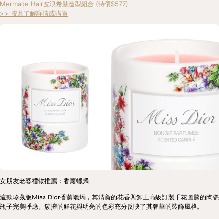
Mermade Hair波浪卷髮造型組合 (特價$577)
>> 按此了解詳情或購買
女朋友老婆禮物推薦﹕香薰蠟燭
這款珍藏版Miss Dior香薰蠟燭，其清新的花香與飾上高級訂製千花圖騰的陶瓷
瓶子完美呼應。簇擁的鮮花與明亮的色彩充分反映了其奢華的裝飾風格。