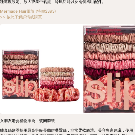
種速度設定、放大或集中氣流、冷風功能以及兩個風咀配件。
Mermade Hair風筒 (特價$393)
>> 按此了解詳情或購買
女朋友老婆禮物推薦﹕髮圈套裝
純真絲髮圈採用最高等級長纖維桑蠶絲，非常柔軟絲滑。美容專家建議，使用