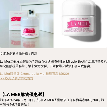
女朋友老婆禮物推薦﹕面霜
La Mer這瓶極緻豐盈的乳霜蘊含促進細胞更生的Miracle Broth™活膚精華及抗
氧化的酸橙茶精華，帶來療癒水潤、日常保護及賦活肌膚自我修復。
La Mer限量版 Crème de la Mer精華面霜 ($920)
>> 按此了解詳情或購買
【LA MER購物優惠🎁】
即日至2024年12月31日，凡於LA MER香港網店任何購物滿港幣$1,200，即
可獲得4份精美贈品！