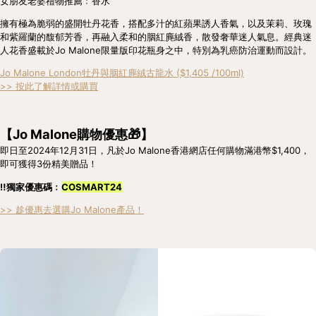
女朋友老婆禮物推薦﹕香水
擁有極為脆弱的盛開牡丹花香，搭配多汁的紅蘋果誘人香氣，以及茉莉、玫瑰
和紫羅蘭的馥郁芳香，再融入柔和的胭紅麂絨香，散發奢華迷人氣息。經典迷
人花香盛載於Jo Malone限量版印花瓶身之中，特別為乳癌防治運動而設計。
Jo Malone London牡丹與胭紅麂絨古龍水 ($1,405 /100ml)
>> 按此了解詳情或購買
【Jo Malone購物優惠🎁】
即日至2024年12月31日，凡於Jo Malone香港網店任何購物滿港幣$1,400，
即可獲得3份精美贈品！
‼️獨家優惠碼﹕
COSMART24
>> 趁優惠去選購Jo Malone產品！