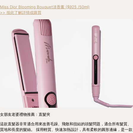
Miss Dior Blooming Bouquet淡香薰 ($925 /50ml)
>> 按此了解詳情或購買
女朋友老婆禮物推薦﹕直髮夾
這款直髮器非常適合用來改善毛躁、飛散和扭結的頭髮問題，適合所有髮質、
質地和長度的髮絲。 採用輕質、快速加熱設計，具有柔軟的圓形邊緣，是一款