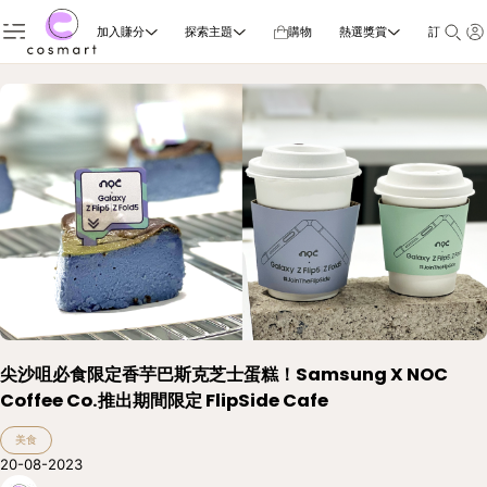
加入賺分
探索主題
購物
熱選獎賞
訂閱雜誌
尖沙咀必食限定香芋巴斯克芝士蛋糕！Samsung X NOC
Coffee Co.推出期間限定 FlipSide Cafe
美食
20-08-2023