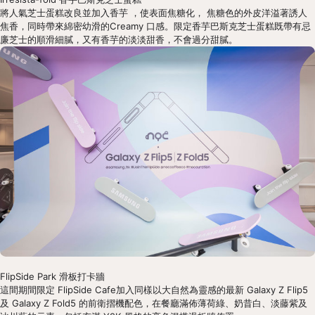
將人氣芝士蛋糕改良並加入香芋 ，使表面焦糖化， 焦糖色的外皮洋溢著誘人
焦香，同時帶來綿密幼滑的Creamy 口感。限定香芋巴斯克芝士蛋糕既帶有忌
廉芝士的順滑細膩，又有香芋的淡淡甜香，不會過分甜膩。
FlipSide Park 滑板打卡牆
這間期間限定 FlipSide Cafe加入同樣以大自然為靈感的最新 Galaxy Z Flip5 
及 Galaxy Z Fold5 的前衛摺機配色，在餐廳滿佈薄荷綠、奶昔白、淡藤紫及