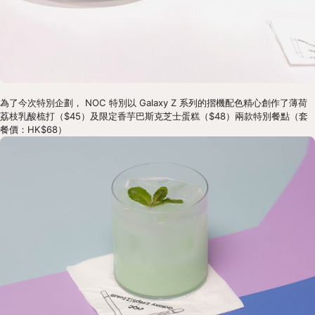
為了今次特別企劃， NOC 特別以 Galaxy Z 系列的摺機配色精心創作了薄荷
荔枝乳酸梳打（$45）及限定香芋巴斯克芝士蛋糕（$48）兩款特別餐點（套
餐價：HK$68）