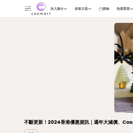
加入賺分
探索主題
購物
熱選獎賞
不斷更新！2024香港優惠資訊｜週年大減價、Cosm
生活