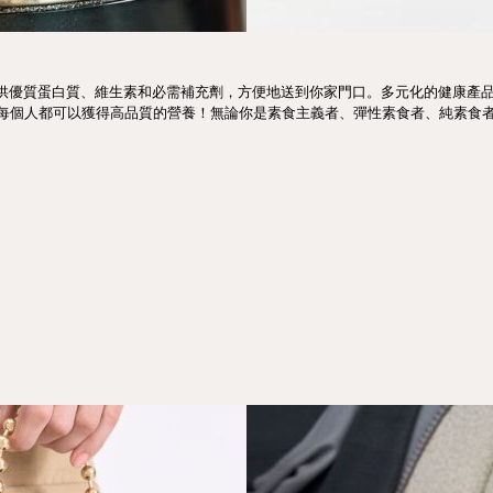
in提供優質蛋白質、維生素和必需補充劑，方便地送到你家門口。多元化的健康
每個人都可以獲得高品質的營養！無論你是素食主義者、彈性素食者、純素食