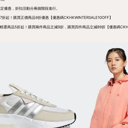
限定優惠，折扣活動分兩個階段進行。
折起！購買正價商品9折優惠【優惠碼CKHKWINTERSALE10OFF】
！精選商品5折起！購買兩件商品立減9折，購買四件商品立減89折【優惠碼CKHKWI