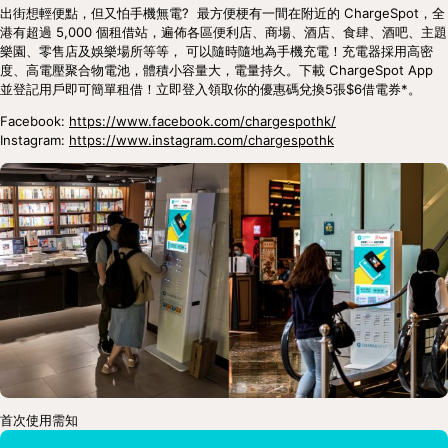
出街想輕便點，但又怕手機無電?  最方便梗有一間在附近的 ChargeSpot，全
港有超過 5,000 個租借站，遍佈各區便利店、商場、酒店、食肆、酒吧、主題
樂園、零售店及娛樂場所等等， 可以隨時隨地為手機充電！充電器採用高密
度、高電壓聚合物電池，體積小容量大，電量持久。下載 ChargeSpot App 
並登記用戶即可簡單租借！立即登入領取你的優惠碼兌換5張$6借電券*。
Facebook: 
https://www.facebook.com/chargespothk/
Instagram: 
https://www.instagram.com/chargespothk
首次使用需知