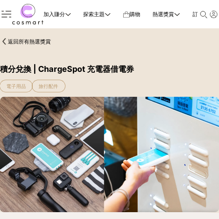
加入賺分
探索主題
購物
熱選獎賞
訂閱雜誌
返回所有熱選獎賞
積分兌換 | ChargeSpot 充電器借電券
電子用品
旅行配件