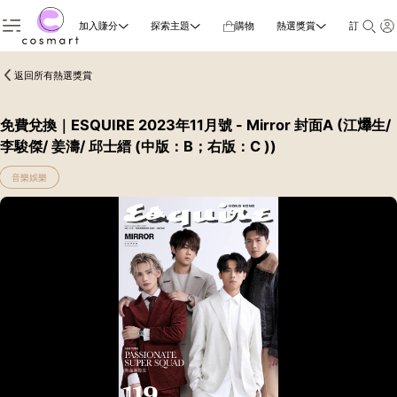
加入賺分
探索主題
購物
熱選獎賞
訂閱雜誌
返回所有熱選獎賞
免費兌換｜ESQUIRE 2023年11月號 - Mirror 封面A (江𤒹生/
李駿傑/ 姜濤/ 邱士縉 (中版：B；右版：C ))
音樂娛樂