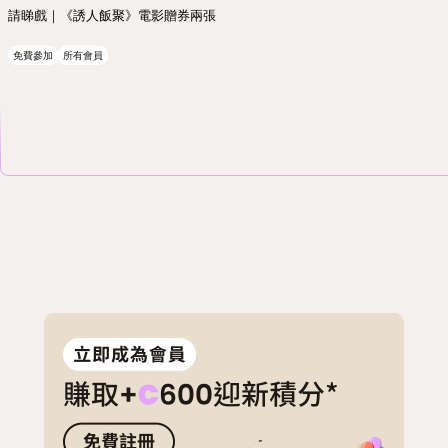
請睇戲｜《誘人飯聚》電影贈券兩張
免費參加
所有會員