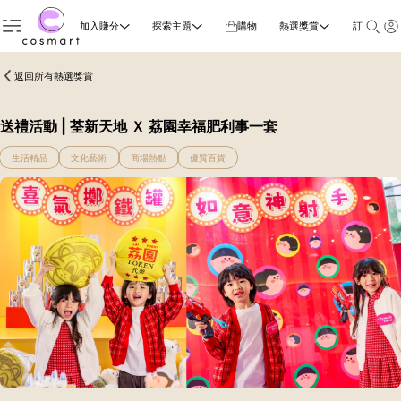
加入賺分
探索主題
購物
熱選獎賞
訂閱雜誌
返回所有熱選獎賞
送禮活動 | 荃新天地 Ｘ 荔園幸福肥利事一套
生活精品
文化藝術
商場熱點
優質百貨