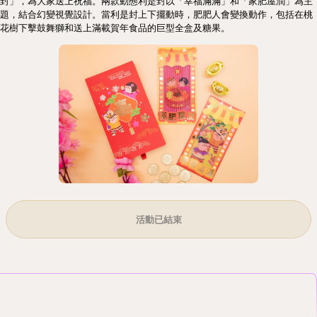
封」，為大家送上祝福。兩款動態利是封以「幸福滿滿」和「家肥屋潤」為主
題，結合幻變視覺設計。當利是封上下擺動時，肥肥人會變換動作，包括在桃
花樹下擊鼓舞獅和送上滿載賀年食品的巨型全盒及糖果。
活動已結束