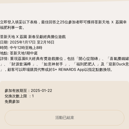
立即登入填妥以下表格，最佳回答之25位參加者即可獲得荃新天地 Ｘ 荔園幸
福肥利事一套。
荃新天地 X 荔園 新春呈獻經典攤位遊戲
日期: 2025年1月17日 至2月16日
時間: 中午12時至晚上8時
地點: 荃新天地1期中庭
詳情: 重現荔園6大經典有獎遊戲攤位，包括「開心掟階磚」、「喜氣擲鐵罐
」、「財源套滿樽 」、「如意神射手 」、「福到肥肥人 」及「迎新Duck意
」，顧客可以即場購買代幣或於S+ REWARDS App以指定點數換領。
參加有效期至：2025-01-22
兌換次數上限
：1
免費參加
活動已結束