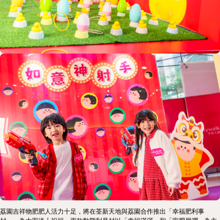
荔園吉祥物肥肥人活力十足，將在荃新天地與荔園合作推出「幸福肥利事