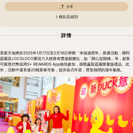
分享
條款及細則
詳情
荃新天地將於2025年1月17日至2月16日舉辦「幸福過肥年」推廣活動，聯同
荔園及LOCOLOCO重現六大經典有獎遊戲攤位，如「開心掟階磚」等，顧客
可購買代幣或用S+ REWARDS App換領參加，挑戰贏取荔園限量版禮品。此
外，活動中還有逾20檔新春市集，提供各式年貨，營造熱鬧的過年氣氛。