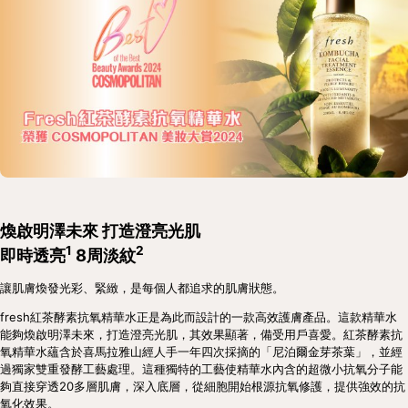
煥啟明澤未來 打造澄亮光肌
1
2
即時透亮
 8周淡紋
讓肌膚煥發光彩、緊緻，是每個人都追求的肌膚狀態。
fresh紅茶酵素抗氧精華水正是為此而設計的一款高效護膚產品。這款精華水
能夠煥啟明澤未來，打造澄亮光肌，其效果顯著，備受用戶喜愛。紅茶酵素抗
氧精華水蘊含於喜馬拉雅山經人手一年四次採摘的「尼泊爾金芽茶葉」，並經
過獨家雙重發酵工藝處理。這種獨特的工藝使精華水內含的超微小抗氧分子能
夠直接穿透20多層肌膚，深入底層，從細胞開始根源抗氧修護，提供強效的抗
氧化效果。