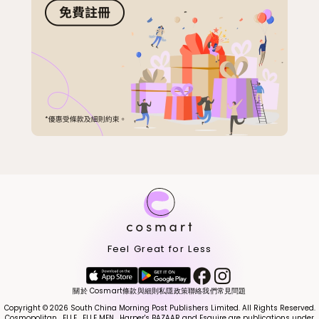
Feel Great for Less
關於 Cosmart
條款與細則
私隱政策
聯絡我們
常見問題
Copyright © 2026 South China Morning Post Publishers Limited. All Rights Reserved.
Cosmopolitan , ELLE , ELLE MEN , Harper's BAZAAR and Esquire are publications under