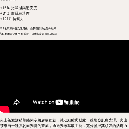
+15% 光澤感與透亮度
+31% 膚質細滑度
+121% 抗氧力
1
33名用家於首次使用後，自我觀察評估得分結果
2
33名用家於使用 8 週後，自我觀察評估得分結果
火山茶激活精華能夠令肌膚更強韌，減淡細紋與皺紋，並煥發肌膚光澤。火山
茶來自一種強韌而獨特的茶葉，通過獨家萃取工藝，充分發揮其頑強的活膚力