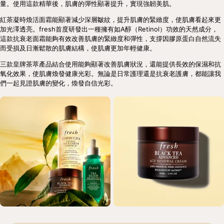
量。使用這款精華後，肌膚的彈性顯著提升，實現強韌美肌。
紅茶凝時煥活面霜能顯著減少深層皺紋，提升肌膚的緊緻度，使肌膚看起來更
加光澤透亮。fresh首度研發出一種擁有如A醇（Retinol）功效的天然成分，
這款抗衰老面霜能夠有效改善肌膚的緊緻度和彈性，支撐因膠原蛋白自然流失
而受損及日漸鬆散的肌膚結構，使肌膚更加年輕健康。
三款皇牌茶萃產品結合使用能夠顯著改善肌膚狀況，還能提供長效的保濕和抗
氧化效果，使肌膚煥發健康光彩。無論是日常護理還是抗衰老護膚，都能讓我
們一起見證肌膚的變化，煥發自信光彩。