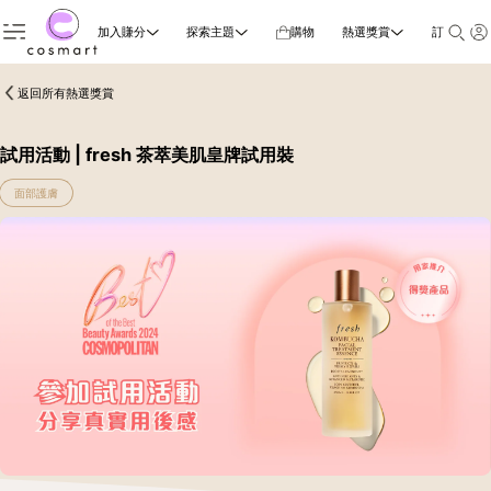
加入賺分
探索主題
購物
熱選獎賞
訂閱雜誌
返回所有熱選獎賞
試用活動 | fresh 茶萃美肌皇牌試用裝
面部護膚