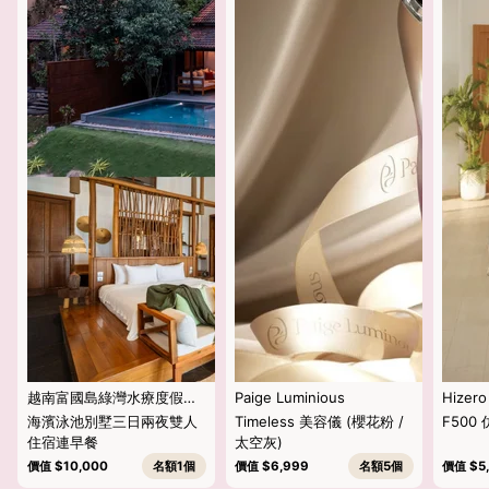
越南富國島綠灣水療度假村
Paige Luminious
Hizero
(Green Bay Phu Quoc
海濱泳池別墅三日兩夜雙人
Timeless 美容儀 (櫻花粉 /
F500
Resort & Spa)
住宿連早餐
太空灰)
價值 $10,000
名額1個
價值 $6,999
名額5個
價值 $5