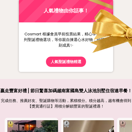
人氣禮物由你話事！
Cosmart 根據會員早前投票結果，精心準備一系
列聖誕禮物選項，等你親自揀選心水好物，願望即
刻成真✨
人氣聖誕禮物精選
贏走豐富好禮 | 節日驚喜加碼越南富國島雙人泳池別墅住宿連早餐！
完成任務、推薦好友、聖誕購物等活動，累積積分。積分越高，越有機會得到
【獎賞通行証】用積分解鎖豐富的聖誕禮遇！
1
2
3