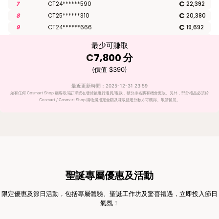
C
7
CT24******590
22,392
C
8
CT25******310
20,380
C
9
CT24******666
19,692
C
10
CT23******896
19,352
最少可賺取
C
11
CT21******191
19,108
C
7,800
分
C
12
CT25******672
18,344
(價值 $390)
C
13
CT25******482
17,419
C
14
CT25******231
17,176
最近更新時間：2025-12-31 23:59
如有任何 Cosmart Shop 顧客取消訂單或在發貨後進行退貨/退款，積分排名將有機會更改。另外，部分禮品必須於
C
15
CT25******546
14,937
Cosmart / Cosmart Shop 購物滿指定金額及賺取指定分數方可獲得。敬請留意。
C
16
CT25******381
14,360
C
17
CT25******883
14,102
C
18
CT25******444
13,991
C
19
CT25******535
13,991
C
20
CT25******401
13,734
聖誕專屬優惠及活動
限定優惠及節日活動，包括專屬體驗、聖誕工作坊及驚喜禮遇，立即投入節日
氣氛！