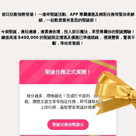
Cosmart Unwrap the Joy 聖誕任務
節日狂歡強勢登場！ 一連串聖誕活動、APP 專屬優惠及精彩任務等緊你來解
鎖，一起歡度最有意思的聖誕節！
今個聖誕，邊玩邊賺，邊選邊收禮，投入節日魔法，享受專屬你的聖誕體驗！
總值高達 $400,000 的聖誕限定禮遇及優惠已準備就緒， 禮遇豐富，驚喜不
斷，等你來發掘！
聖誕任務正式展開！
積分越多，禮物越近！完成打卡簽到、挑戰小遊
戲、瀏覽主題文章等指定任務，即可賺取積分，衝
上排行榜，贏取豐富聖誕好禮🎁
聖誕任務挑戰賺分