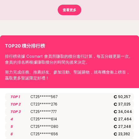
查看更多
TOP20 積分排行榜
排行榜依據 Cosmart 會員所賺取的積分進行計算，每五分鐘更新一次。
會員的排名將根據賺取積分的時間先後來決定。
努力完成任務、推薦好友、參加活動、聖誕購物，就有機會衝上榜首，
贏取更多聖誕限定好禮！
C
TOP
1
CT25******567
50,257
C
TOP
2
CT23******276
37,025
C
TOP
3
CT25******777
34,044
C
4
CT25******614
27,464
C
5
CT25******080
27,248
C
6
CT25******656
23,392