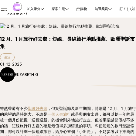
加入賺分
探索主題
購物
熱選獎賞
訂閱雜誌
12 月、1 月旅行好去處：短線、長線旅行地點推薦、歐洲聖誕市
集
生活
01-12-2025
ELIZABETH G
雖然香港有不少
聖誕好去處
，但於聖誕節及新年期間，特別是 12 月、1 月旅行
的慾望總是特別大。不論是
一個人去旅行
或是與朋友出遊，都可以趁一年的最
後一個月份把握「送舊迎新」的機會到外地旅行走走。但若果聖誕節假期不多
的話，短線旅行好去處的確是最值得多加留意的事項。即使短短的數日聖誕假
期，都可以計劃一個短線旅行，給身心來個「小出走」。不妨參考以下推薦的