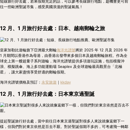
短線旅行好去處，若果假期充足的話，可以參考長線旅行地點，趁機會更可前
往一些歐洲聖誕市集，感受異國浪漫的聖誕氣氛！
12 月、1 月旅行好去處：日本、越南郵輪之旅
皇家加勒比遊輪旗下亞洲最大郵輪
海洋光譜號
將於 2025 年 12 月及 2026 年
1 月期間以香港作為母港，由香港出發帶來多個日本及越南郵輪旅程。作為全
球史上第一艘超量子系列遊輪，海洋光譜號提供多項遊玩設施，包括模擬沖
浪、模擬跳傘、海上多功能運動場 Seaplex 及全球遊輪最高觀景台「北極
星」，讓大家盡情享受舒適的郵輪假期。
海洋光譜號價格及預訂：
永安旅遊
｜
kkday
12 月、1 月旅行好去處：日本東京過聖誕
提起聖誕旅行好去處，當中前往日本東京過聖誕對很多人來說就像返鄉下一
樣，但我們對於東京依然是百去不厭。對於聖誕假期不多的，可考慮飛一轉鄰