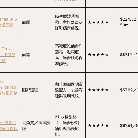
修護型韓系面
lthea 345
$224.82
面霜
霜，主打舒緩泛
★★★★★
修護面霜
50mL
紅與穩定膚況。
高濃度維他命E
a Cruz
面霜，滋潤度
min E保濕
面霜
★★★★☆
$57.12／1
高，適合秋冬保
面霜
濕修護。
By
咖啡因加透明質
ure 咖啡因
眼部護理
酸配方，改善浮
★★★★☆
$57.89／
質酸眼部啫
腫與眼周乾紋。
2%水楊酸棉
dex 優效型
去角質／痘痘護
片，適合粉刺、
★★★★★
$61.91／
精祛痘棉片
理
油肌與易長痘
肌。