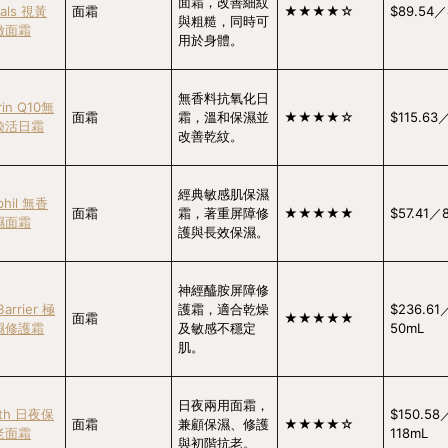
面霜，改善細紋
cals 視黃
面霜
★★★★☆
$89.54／
與粗糙，同時可
緻面霜
用於身體。
無香料抗氧化日
rin Q10無
面霜
霜，溫和保濕並
★★★★☆
$115.63
煥活日霜
改善乾紋。
經典敏感肌保濕
phil 無香
面霜
霜，著重屏障修
★★★★★
$57.41／
濕面霜
護與長效保濕。
神經醯胺屏障修
Barrier 極
護霜，適合乾燥
$236.61
面霜
★★★★★
濕修護霜
及敏感不穩定
50mL
肌。
日夜兩用面霜，
uth 日夜保
$150.58
面霜
兼顧保濕、修護
★★★★☆
老面霜
118mL
與初階抗老。