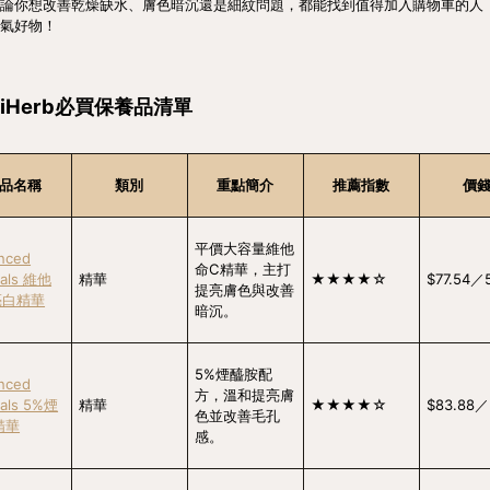
論你想改善乾燥缺水、膚色暗沉還是細紋問題，都能找到值得加入購物車的人
氣好物！
iHerb必買保養品清單
品名稱
類別
重點簡介
推薦指數
價
平價大容量維他
nced
命C精華，主打
cals 維他
精華
★★★★☆
$77.54／
提亮膚色與改善
亮白精華
暗沉。
5%煙醯胺配
nced
方，溫和提亮膚
cals 5%煙
精華
★★★★☆
$83.88／
色並改善毛孔
精華
感。