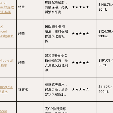
y of
蜂膠配煙醯胺，
$146.76
eon 蜂膠煙
精華
兼顧保濕、亮肌
★★★★★
30mL
亮肌精華
與油水平衡。
RX
96%蝸牛分泌
nced
濾液，主打保濕
$124.36
精華
★★★★★
l 96蝸牛精
修護與改善粗
100mL
糙。
溫和型維他命C
Hippie 維
衍生物配方，提
$191.09
精華
★★★★★
C精華
亮膚色又較低刺
30mL
激。
精華感爽膚水，
kang Yul
$111.25
爽膚水
保濕力高，適合
★★★★☆
爽膚水
200mL
缺水與敏感肌。
高CP值視黃醇
nced