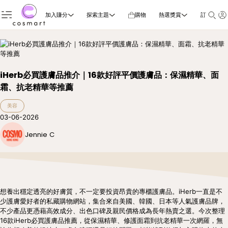
加入賺分
探索主題
購物
熱選獎賞
訂閱雜誌
iHerb必買護膚品推介｜16款好評平價護膚品：保濕精華、面
霜、抗老精華等推薦
美容
03-06-2026
Jennie C
想養出穩定透亮的好膚質，不一定要投資昂貴的專櫃護膚品。iHerb一直是不
少護膚愛好者的私藏購物網站，集合來自美國、韓國、日本等人氣護膚品牌，
不少產品更憑藉高效成分、出色口碑及親民價格成為長年熱賣之選。今次整理
16款iHerb必買護膚品推薦，從保濕精華、修護面霜到抗老精華一次網羅，無