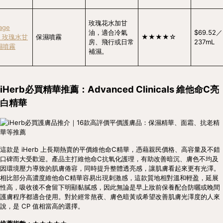
玫瑰花水加甘
age
油，適合冷氣
$69.52／
re 玫瑰水甘
保濕噴霧
★★★★☆
房、飛行或日常
237mL
濕噴霧
補濕。
iHerb必買精華推薦：Advanced Clinicals 維他命C亮
白精華
這款是 iHerb 上長期熱賣的平價維他命C精華，憑藉親民價格、高容量及不錯
口碑而大受歡迎。產品主打維他命C抗氧化護理，有助改善暗沉、膚色不均及
因環境壓力導致的肌膚倦容，同時提升整體透亮感，讓肌膚看起來更有光澤。
相比部分高濃度維他命C精華容易出現刺激感，這款質地相對溫和輕盈，延展
性高，吸收後不會留下明顯黏膩感，因此無論是早上妝前保養配合防曬或晚間
護膚程序都適合使用。對於經常熬夜、膚色暗黃或希望改善肌膚光澤度的人來
說，是 CP 值相當高的選擇。