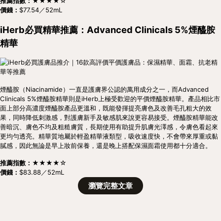
推薦指數：
★★★★☆
價錢：
$77.54／52mL
iHerb必買精華推薦：Advanced Clinicals 5%煙醯胺
精華
煙醯胺（Niacinamide）一直是護膚界公認的萬用成分之一，而Advanced
Clinicals 5%煙醯胺精華則是iHerb上極受歡迎的平價煙醯胺精華。產品相比市
面上部分高濃度煙醯胺產品更溫和，既能發揮提亮膚色及改善毛孔粗大的效
果，同時降低刺激感，對護膚新手及敏感肌來說更容易接受。煙醯胺精華能改
善暗沉、膚色不均及粗糙膚質，長期使用有助提升肌膚光澤感，令膚色看起來
更均勻透亮。精華質地屬於輕盈精華液類型，吸收速度快，不會帶來厚重或黏
膩感，因此無論是早上妝前保養，還是晚上搭配保濕面霜使用都十分適合。
推薦指數：
★★★★☆
價錢：
$83.88／52mL
瀏覽完整文章