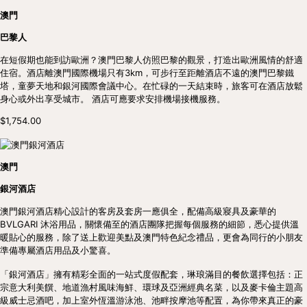
澳門
巴黎人
在短假期也能到訪歐洲？澳門巴黎人仿照巴黎的觀景，打造出歐洲風情的舒適
住宿。酒店離澳門國際機場只有3km，可步行至距離酒店不遠的澳門巴黎鐵
塔，童夢天地和銀河國際會議中心。在忙碌的一天結束時，旅客可在酒店放鬆
身心或外出享受城市。 酒店可應要求安排機場接機服務。
$1,754.00
澳門
銀河酒店
澳門銀河酒店精心設計的客房及套房一應俱全，配備高級寢具及豪華的
BVLGARI 沐浴用品，關懷備至的酒店團隊把握每個服務的細節，悉心提供溫
暖貼心的服務，除了送上歡迎美點及澳門特色紀念禮品，更會為同行的小朋友
準備專屬酒店用品及小驚喜。
「銀河酒店」擁有精彩全面的一站式度假配套，琳琅滿目的餐飲選擇包括：正
宗意大利美饌、地道漁村風味海鮮、環球及亞洲經典名菜，以及麥卡倫主題高
級威士忌酒吧，加上室外恆溫游泳池、池畔按摩池等配置，為你帶來真正的豪