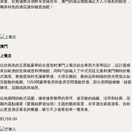
美食、在無邊際泳池畔享受陽光等，澳門的酒店都能滿足大人小朋友的願望，
獨具特色的酒店讓你徹底放鬆！
澳門
上葡京
位於路氹的五星級豪華綜合度假村澳門上葡京結合東西方美學設計，設計靈感
來自歐洲的宏偉城堡和博物館，同時巧妙融入了中式宮廷元素和澳門獨特的葡
式風情。整個度假村充滿奢華感，大理石雕刻、藝術品和精緻的燈光營造出如
宮殿般的氛圍。1350間豪華客房和套房空間寬敞舒適，部分房間能俯瞰「綠茵
勝境」花園或路氹城景。
佔地廣闊的歐式花園，擁有修剪整齊的草坪、迷宮般的綠籬、涼亭和柱廊，花
園內還點綴著《愛麗絲夢遊仙境》主題的藝術裝置，非常適合家庭遊客。自助
山更是酒店著名的餐廳，吸引不少遊客前來一嘗美食。
$1,159.00