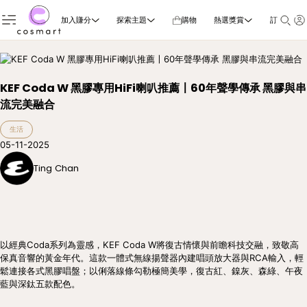
加入賺分
探索主題
購物
熱選獎賞
訂閱雜誌
KEF Coda W 黑膠專用HiFi喇叭推薦〡60年聲學傳承 黑膠與串
流完美融合
生活
05-11-2025
Ting Chan
以經典Coda系列為靈感，KEF Coda W將復古情懷與前瞻科技交融，致敬高
保真音響的黃金年代。這款一體式無線揚聲器內建唱頭放大器與RCA輸入，輕
鬆連接各式黑膠唱盤；以俐落線條勾勒極簡美學，復古紅、鎳灰、森綠、午夜
藍與深鈦五款配色。