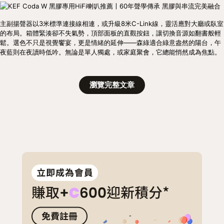
主副揚聲器以3米標準連接線相連，或升級8米C-Link線，靈活應對大廳或臥室
的布局。箱體緊湊卻不失氣勢，頂部面板的直觀按鈕，讓切換音源如翻書般輕
鬆。選色不只是視覺饗宴，更是情緒的延伸——森綠適合綠意盎然的陽台，午
夜藍則在夜讀時低吟。無論是單人獨處，或家庭聚會，它總能悄然成為焦點。
瀏覽完整文章