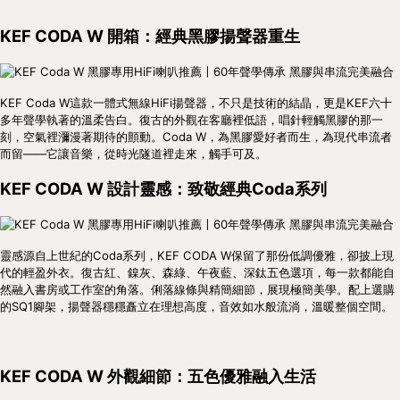
KEF CODA W 開箱：經典黑膠揚聲器重生
KEF Coda W這款一體式無線HiFi揚聲器，不只是技術的結晶，更是KEF六十
多年聲學執著的溫柔告白。復古的外觀在客廳裡低語，唱針輕觸黑膠的那一
刻，空氣裡瀰漫著期待的顫動。Coda W，為黑膠愛好者而生，為現代串流者
而留——它讓音樂，從時光隧道裡走來，觸手可及。
KEF CODA W 設計靈感：致敬經典Coda系列
靈感源自上世紀的Coda系列，KEF CODA W保留了那份低調優雅，卻披上現
代的輕盈外衣。復古紅、鎳灰、森綠、午夜藍、深鈦五色選項，每一款都能自
然融入書房或工作室的角落。俐落線條與精簡細節，展現極簡美學。配上選購
的SQ1腳架，揚聲器穩穩矗立在理想高度，音效如水般流淌，溫暖整個空間。
KEF CODA W 外觀細節：五色優雅融入生活