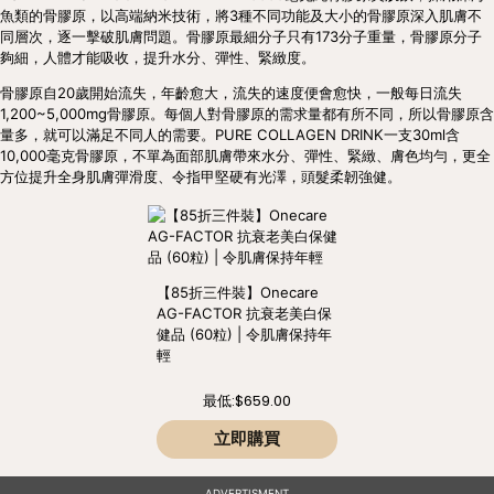
魚類的骨膠原，以高端納米技術，將3種不同功能及大小的骨膠原深入肌膚不
同層次，逐一擊破肌膚問題。骨膠原最細分子只有173分子重量，骨膠原分子
夠細，人體才能吸收，提升水分、彈性、緊緻度。
骨膠原自20歲開始流失，年齡愈大，流失的速度便會愈快，一般每日流失
1,200~5,000mg骨膠原。每個人對骨膠原的需求量都有所不同，所以骨膠原含
量多，就可以滿足不同人的需要。PURE COLLAGEN DRINK一支30ml含
10,000毫克骨膠原，不單為面部肌膚帶來水分、彈性、緊緻、膚色均勻，更全
方位提升全身肌膚彈滑度、令指甲堅硬有光澤，頭髮柔韌強健。
【85折三件裝】Onecare
AG-FACTOR 抗衰老美白保
健品 (60粒) | 令肌膚保持年
輕
最低:
$659.00
立即購買
ADVERTISMENT