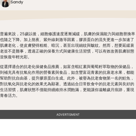
Sandy
普遍來說，25歲以後，細胞修護速度逐漸減緩，肌膚的保濕能力與細胞替換率
也隨之下降。加上熬夜、紫外線刺激等因素，膠原蛋白的流失更進一步加速了
肌膚老化，使皮膚變得粗糙、暗沉，甚至出現細紋與皺紋。然而，想要延緩衰
老並不是難事，透過正確的保養方式與健康生活習慣，可以有效改善肌膚狀態
並恢復年輕光彩。
從選擇適合的抗老化保健食品推薦，如富含蝦紅素與葡萄籽萃取物的保健品，
到補充具有抗氧化作用的營養素與食品，如含豐富花青素的抗衰老水果，都能
幫助對抗自由基，提升膠原蛋白生成。此外，被譽為抗老食物第一名的鮭魚，
對抗氧化與抗老化的效果尤為顯著。透過結合日常飲食中的抗老元素與良好的
生活習慣，肌膚狀態不僅能持續維持水潤飽滿，更能讓你遠離歲月痕跡，重現
青春活力。
ADVERTISMENT