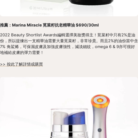
推薦：Marina Miracle 莧菜籽抗老精華油 $690/30ml
2022 Beauty Shortlist Awards編輯選擇美妝獎得主！莧菜籽中只有2%是油
份，所以提煉出一支精華油需要大量莧菜籽，非常珍貴。而且2%的油份當中含
7% 角鯊烯，可保濕皮膚及加強皮膚強性，減淡細紋，omega 6 & 9亦可很好
地補給皮膚的彈力需要！
>> 按此了解詳情或購買