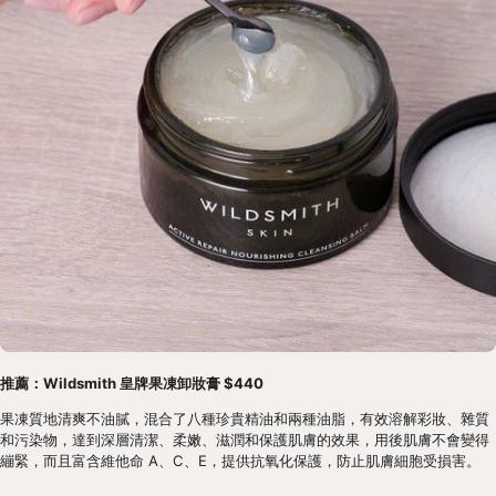
推薦：Wildsmith 皇牌果凍卸妝膏 $440
果凍質地清爽不油膩，混合了八種珍貴精油和兩種油脂，有效溶解彩妝、雜質
和污染物，達到深層清潔、柔嫩、滋潤和保護肌膚的效果，用後肌膚不會變得
繃緊，而且富含維他命 A、C、E，提供抗氧化保護，防止肌膚細胞受損害。