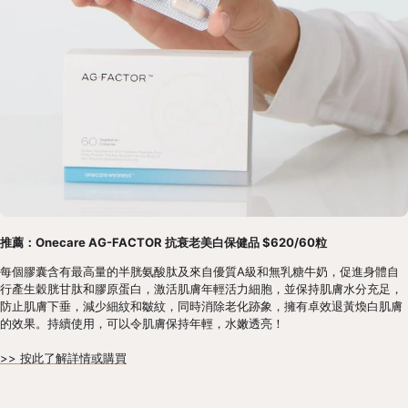
推薦：Onecare AG-FACTOR 抗衰老美白保健品 $620/60粒
每個膠囊含有最高量的半胱氨酸肽及來自優質A級和無乳糖牛奶，促進身體自
行產生穀胱甘肽和膠原蛋白，激活肌膚年輕活力細胞，並保持肌膚水分充足，
防止肌膚下垂，減少細紋和皺紋，同時消除老化跡象，擁有卓效退黃煥白肌膚
的效果。持續使用，可以令肌膚保持年輕，水嫩透亮！ 
>> 按此了解詳情或購買