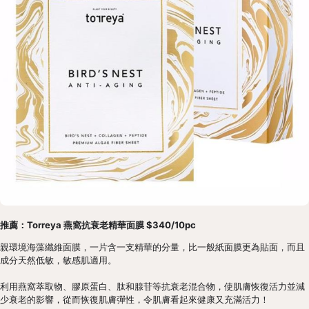
推薦：Torreya 燕窩抗衰老精華面膜 $340/10pc
親環境海藻纖維面膜，一片含一支精華的分量，比一般紙面膜更為貼面，而且
成分天然低敏，敏感肌適用。
利用燕窩萃取物、膠原蛋白、肽和腺苷等抗衰老混合物，使肌膚恢復活力並減
少衰老的影響，從而恢復肌膚彈性，令肌膚看起來健康又充滿活力！