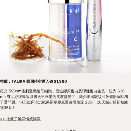
推薦：TALIKA 眼周時空導入儀 $1,360
橙光 590nm能刺激纖維母細胞，促進膠原蛋白及彈性蛋白生長；紅光 630 
nm 有助紓緩導致肌膚過早衰老的皮膚微炎症，減少眼周皺紋並改善眼周肌膚
下垂問題。14天臨床測試結果顯示膠原蛋白增加達 26%，28天減少眼部皺紋
達36%！
>> 按此了解詳情或購買
ADVERTISMENT