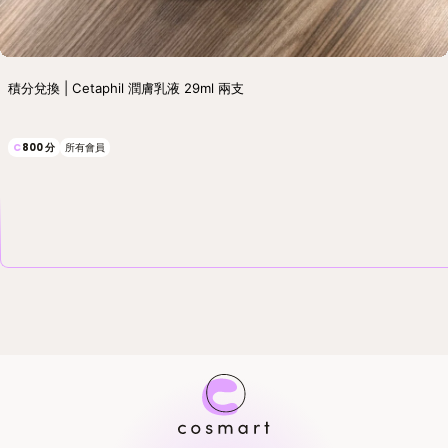
積分兌換 | Cetaphil 潤膚乳液 29ml 兩支
C
800
分
所有會員