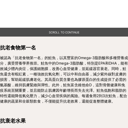
SCROLL TO CONTINUE
抗老食物第一名
被認為「抗老食物第一名」的鮭魚，以其豐富的Omega-3脂肪酸和多種營養成
分，廣受營養學界推崇。鮭魚中的Omega-3脂肪酸，特別是EPA和DHA，能有
效減少體內炎症，保護細胞膜，改善心血管健康，並延緩器官衰老。同時，鮭
魚還含有蝦紅素，一種強效抗氧化劑，可以中和自由基，減少紫外線對皮膚的
損害，幫助延緩肌膚老化。其高蛋白質含量也為膠原蛋白的生成提供了必需的
氨基酸，維持肌膚緊緻與彈性。此外，鮭魚富含維他命D，這對骨骼健康和免
疫系統至關重要，並且能防止肌膚因年齡增長而失去光澤。鮭魚低飽和脂肪的
特性還能降低氧化壓力，減少心血管疾病的風險。每週食用2到3次鮭魚，配合
健康的蔬菜和全穀類飲食，不僅能提升抗老效果，還能促進整體健康。
抗衰老水果