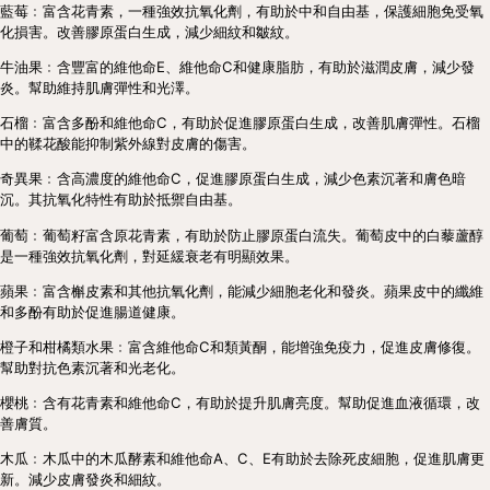
藍莓﹕富含花青素，一種強效抗氧化劑，有助於中和自由基，保護細胞免受氧
化損害。改善膠原蛋白生成，減少細紋和皺紋。
牛油果﹕含豐富的維他命E、維他命C和健康脂肪，有助於滋潤皮膚，減少發
炎。幫助維持肌膚彈性和光澤。
石榴﹕富含多酚和維他命C，有助於促進膠原蛋白生成，改善肌膚彈性。石榴
中的鞣花酸能抑制紫外線對皮膚的傷害。
奇異果﹕含高濃度的維他命C，促進膠原蛋白生成，減少色素沉著和膚色暗
沉。其抗氧化特性有助於抵禦自由基。
葡萄﹕葡萄籽富含原花青素，有助於防止膠原蛋白流失。葡萄皮中的白藜蘆醇
是一種強效抗氧化劑，對延緩衰老有明顯效果。
蘋果﹕富含槲皮素和其他抗氧化劑，能減少細胞老化和發炎。蘋果皮中的纖維
和多酚有助於促進腸道健康。
橙子和柑橘類水果﹕富含維他命C和類黃酮，能增強免疫力，促進皮膚修復。
幫助對抗色素沉著和光老化。
櫻桃﹕含有花青素和維他命C，有助於提升肌膚亮度。幫助促進血液循環，改
善膚質。
木瓜﹕木瓜中的木瓜酵素和維他命A、C、E有助於去除死皮細胞，促進肌膚更
新。減少皮膚發炎和細紋。