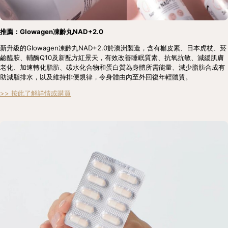
推薦：Glowagen凍齡丸NAD+2.0
新升級的Glowagen凍齡丸NAD+2.0於澳洲製造，含有槲皮素、日本虎杖、菸
鹼醯胺、輔酶Q10及新配方紅景天，有效改善睡眠質素、抗氧抗敏、減緩肌膚
老化、加速轉化脂肪、碳水化合物和蛋白質為身體所需能量、減少脂肪合成有
助減脂排水，以及維持排便規律，令身體由內至外回復年輕體質。
>> 按此了解詳情或購買