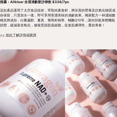
推薦：Allklear 全清凍齡新沙律飲 $336/7pc
這款產品運用了太空食品技術，萃取純素食材，將珍貴的營養及抗氧化物質成
份保留，只需加水一搖，即可享用香濃美味的凍齡效果。獨家配方一杯濃縮數
種皇牌成份：白藜蘆醇、薑黃、葡萄籽精華、輔酶Q10等，讓你回復身體機能
狀態，緩減衰老氧化，修復受損肌底細胞，促進肌膚彈性，重拾青春！
>> 按此了解詳情或購買