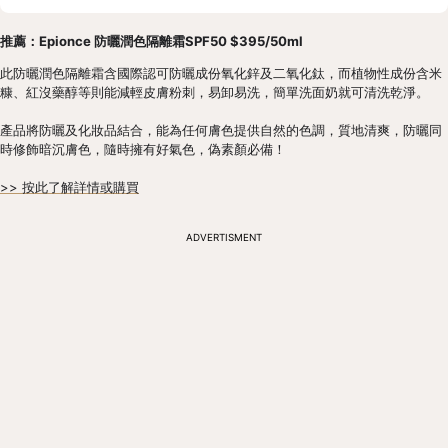
推薦：Epionce 防曬潤色隔離霜SPF50 $395/50ml
此防曬潤色隔離霜含國際認可防曬成份氧化鋅及二氧化鈦，而植物性成份含米
糠、紅沒藥醇等則能減輕皮膚粉刺，易卸易洗，簡單洗面奶就可清洗乾淨。
產品將防曬及化妝品結合，能為任何膚色提供自然的色調，質地清爽，防曬同
時修飾暗沉膚色，隨時擁有好氣色，偽素顏必備！
>> 按此了解詳情或購買
ADVERTISMENT