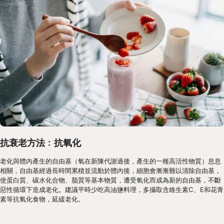
抗衰老方法﹕抗氧化
老化與體內產生的自由基（氧在新陳代謝過後，產生的一種高活性物質）息息
相關，自由基經過長時間累積並流動於體內後，細胞會漸漸難以清除自由基，
使蛋白質、碳水化合物、脂質等基本物質，遭受氧化而成為新的自由基，不斷
惡性循環下造成老化。建議平時少吃高油鹽料理，多攝取含維生素C、E和花青
素等抗氧化食物，延緩老化。