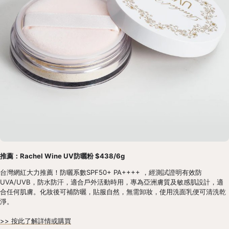
推薦：Rachel Wine UV防曬粉 $438/6g
台灣網紅大力推薦！防曬系數SPF50+ PA++++ ，經測試證明有效防
UVA/UVB，防水防汗，適合戶外活動時用，專為亞洲膚質及敏感肌設計，適
合任何肌膚。化妝後可補防曬，貼服自然，無需卸妝，使用洗面乳便可清洗乾
淨。
>> 按此了解詳情或購買