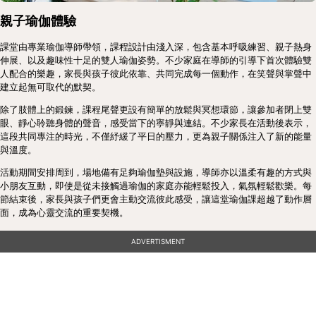
親子瑜伽體驗
課堂由專業瑜伽導師帶領，課程設計由淺入深，包含基本呼吸練習、親子熱身
伸展、以及趣味性十足的雙人瑜伽姿勢。不少家庭在導師的引導下首次體驗雙
人配合的樂趣，家長與孩子彼此依靠、共同完成每一個動作，在笑聲與掌聲中
建立起無可取代的默契。
除了肢體上的鍛鍊，課程尾聲更設有簡單的放鬆與冥想環節，讓參加者閉上雙
眼、靜心聆聽身體的聲音，感受當下的寧靜與連結。不少家長在活動後表示，
這段共同專注的時光，不僅紓緩了平日的壓力，更為親子關係注入了新的能量
與溫度。
活動期間安排周到，場地備有足夠瑜伽墊與設施，導師亦以溫柔有趣的方式與
小朋友互動，即使是從未接觸過瑜伽的家庭亦能輕鬆投入，氣氛輕鬆歡樂。每
節結束後，家長與孩子們更會主動交流彼此感受，讓這堂瑜伽課超越了動作層
面，成為心靈交流的重要契機。
ADVERTISMENT