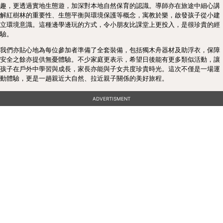
趣，更透過實地生態遊，加深對本地自然保育的認識。導師亦在旅途中細心講
解紅樹林的重要性、生態平衡與環境保護等概念，寓教於樂，啟發孩子從小建
立環境意識。這種邊學邊玩的方式，令小朋友比課堂上更投入，是很珍貴的經
驗。
我們亦貼心地為每位參加者準備了全套裝備，包括獨木舟器材及助浮衣，保障
安全之餘亦提供無憂體驗。不少家庭更表示，希望日後能有更多類似活動，讓
孩子在戶外中學習與成長，家長亦能與子女共度珍貴時光。這次不僅是一場運
動體驗，更是一趟親近大自然、拉近親子關係的美好旅程。
ADVERTISMENT