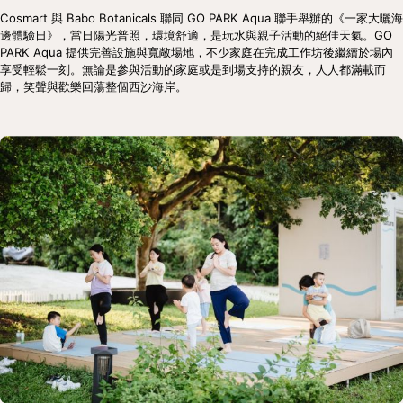
Cosmart 與 Babo Botanicals 聯同 GO PARK Aqua 聯手舉辦的《一家大曬海
邊體驗日》，當日陽光普照，環境舒適，是玩水與親子活動的絕佳天氣。GO 
PARK Aqua 提供完善設施與寬敞場地，不少家庭在完成工作坊後繼續於場內
享受輕鬆一刻。無論是參與活動的家庭或是到場支持的親友，人人都滿載而
歸，笑聲與歡樂回蕩整個西沙海岸。