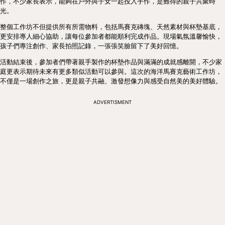
作，不少家長表示，能夠在戶外與子女一起投入手作，是難得的親子共聚時
光。
整個工作坊不但提供所有所需物料，包括馬賽克磚塊、天然素材與杯墊基底，
更安排專人細心協助，讓每位參加者都能順利完成作品。現場氣氛溫馨愉快，
孩子們專注創作、家長拍照記錄，一張張笑臉留下了美好回憶。
活動結束後，參加者們帶著親手製作的杯墊作品與滿滿的成就感離開，不少家
庭更表示期待未來有更多類似活動可以參與。這次的海洋馬賽克藝術工作坊，
不僅是一場創作之旅，更是親子共融、激發想像力與感受自然美的美好體驗。
ADVERTISMENT