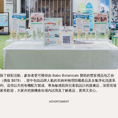
除了精彩活動，參加者更可獲得由 Babo Botanicals 贊助的豐富禮品包乙份
（價值 $678），當中包括品牌人氣的非納米物理防曬產品及去氯淨化洗護系
列。這些以天然有機配方製成、專為敏感肌與兒童肌設計的護膚品，深受現場
家長歡迎，大家亦把握機會在場內試用及了解產品，實用又安心。
ADVERTISMENT