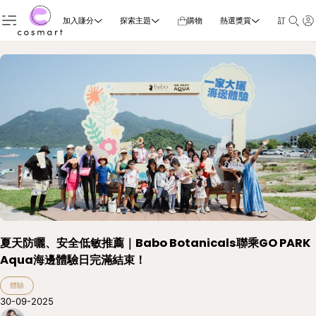
加入賺分
探索主題
購物
熱選獎賞
訂閱雜誌
夏天防曬、安全低敏推薦｜Babo Botanicals聯乘GO PARK
Aqua海邊體驗日完滿結束！
體驗
30-09-2025