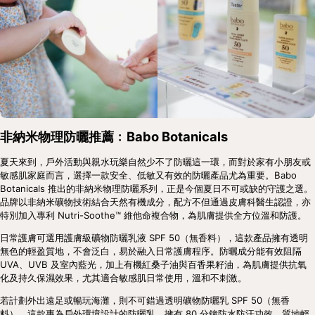
非納米物理防曬推薦﹕Babo Botanicals
夏天來到，戶外活動與親水玩樂自然少不了防曬這一環，而對於家有小朋友或
敏感肌家庭而言，選擇一款安全、低敏又有效的防曬產品尤為重要。Babo 
Botanicals 推出的非納米物理防曬系列，正是今個夏日不可或缺的守護之選。
品牌以非納米礦物技術結合天然有機成分，配方不但通過皮膚科醫生認證，亦
特別加入專利 Nutri-Soothe™ 維他命複合物，為肌膚提供全方位溫和防護。
日常護膚可選用護膚級礦物防曬乳液 SPF 50（無香料），這款產品擁有透明
無色的輕盈質地，不會泛白，易於融入日常護膚程序。防曬成分能有效阻隔 
UVA、UVB 及室內藍光，加上有機紅桑子油與百香果籽油，為肌膚提供抗氧
化及持久保濕效果，尤其適合敏感肌日常使用，溫和不刺激。
若計劃外出遠足或暢玩海灘，則不可錯過透明礦物防曬乳 SPF 50（無香
料）。這款專為戶外環境設計的防曬乳，擁有 80 分鐘防水防汗功效，質地輕