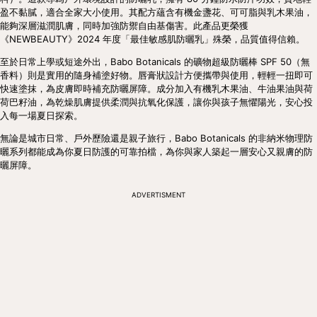
盈不黏膩，適合全家大小使用。其配方蘊含有機金盞花、可可脂與乳木果油，
能夠深層滋潤肌膚，同時加強防禦自由基傷害。此產品更榮獲
《NEWBEAUTY》2024 年度「最佳敏感肌防曬乳」殊榮，品質值得信賴。
至於日常上學或短途外出，Babo Botanicals 的礦物超級防曬棒 SPF 50（無
香料）則是實用的隨身補塗好物。唇膏狀設計方便攜帶與使用，輕輕一扭即可
快速塗抹，為皮膚即時補充防曬屏障。成分加入有機乳木果油、牛油果油與荷
荷巴籽油，為乾燥肌膚提供柔潤與抗氧化保護，讓你與孩子無懼陽光，安心投
入每一場夏日探索。
無論是城市日常、戶外歷險還是親子旅行，Babo Botanicals 的非納米物理防
曬系列都能成為你夏日防護的可靠拍檔，為你與家人築起一層安心又親膚的防
曬屏障。
ADVERTISMENT