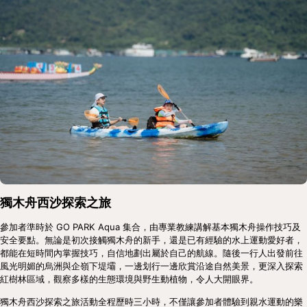
獨木舟西沙探索之旅
參加者準時於 GO PARK Aqua 集合，由專業教練講解基本獨木舟操作技巧及
安全要點。無論是初次接觸獨木舟的新手，還是已有經驗的水上運動愛好者，
都能在短時間內掌握技巧，自信地劃出屬於自己的航線。隨後一行人出發前往
風光明媚的烏洲與企嶺下堤壩，一邊划行一邊欣賞沿途自然美景，更深入探索
紅樹林區域，觀察多樣的生態環境與野生動植物，令人大開眼界。
獨木舟西沙探索之旅活動全程歷時三小時，不僅讓參加者體驗到親水運動的樂