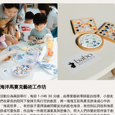
海洋馬賽克藝術工作坊
活動分為兩節舉行，每節 1 小時 30 分鐘，由專業藝術導師親自指導。小朋友
們在家長的陪同下發揮天馬行空的創意，將一塊塊五彩馬賽克拼湊成心中的
「海底世界」。有些孩子選擇描繪閃耀波光的藍色海浪，有些則以貝殼和海星
拼成可愛魚群，作品每一件都充滿童真與想像力。而大人們亦樂於陪伴孩子創