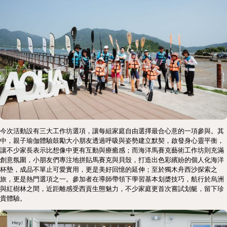
今次活動設有三大工作坊選項，讓每組家庭自由選擇最合心意的一項參與。其
中，親子瑜伽體驗鼓勵大小朋友透過呼吸與姿勢建立默契，啟發身心靈平衡，
讓不少家長表示比想像中更有互動與療癒感；而海洋馬賽克藝術工作坊則充滿
創意氛圍，小朋友們專注地拼貼馬賽克與貝殼，打造出色彩繽紛的個人化海洋
杯墊，成品不單止可愛實用，更是美好回憶的延伸；至於獨木舟西沙探索之
旅，更是熱門選項之一。參加者在導師帶領下學習基本划槳技巧，航行於烏洲
與紅樹林之間，近距離感受西貢生態魅力，不少家庭更首次嘗試划艇，留下珍
貴體驗。