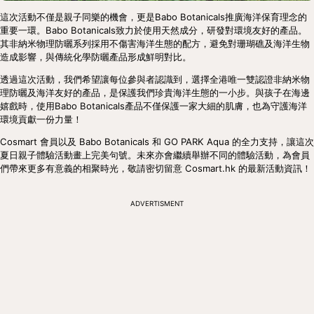
這次活動不僅是親子同樂的機會，更是Babo Botanicals推廣海洋保育理念的
重要一環。Babo Botanicals致力於使用天然成分，研發對環境友好的產品。
其非納米物理防曬系列採用不傷害海洋生態的配方，避免對珊瑚礁及海洋生物
造成影響，與傳統化學防曬產品形成鮮明對比。
透過這次活動，我們希望讓每位參與者認識到，選擇全港唯一雙認證非納米物
理防曬及海洋友好的產品，是保護我們珍貴海洋生態的一小步。與孩子在海邊
嬉戲時，使用Babo Botanicals產品不僅保護一家大細的肌膚，也為守護海洋
環境貢獻一份力量！
Cosmart 會員以及 Babo Botanicals 和 GO PARK Aqua 的全力支持，讓這次
夏日親子體驗活動畫上完美句號。未來亦會繼續舉辦不同的體驗活動，為會員
們帶來更多有意義的相聚時光，敬請密切留意 Cosmart.hk 的最新活動資訊！
ADVERTISMENT