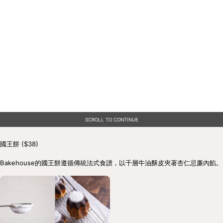
SCROLL TO CONTINUE
國王餅 ($38)

Bakehouse的國王餅遵循傳統法式食譜，以千層牛油酥皮夾著杏仁忌廉內餡。