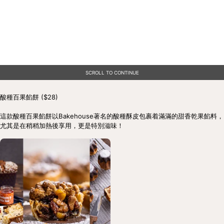
SCROLL TO CONTINUE
酸種百果餡餅 ($28)

這款酸種百果餡餅以Bakehouse著名的酸種酥皮包裹着滿滿的甜香乾果餡料，
尤其是在稍稍加熱後享用，更是特別滋味！