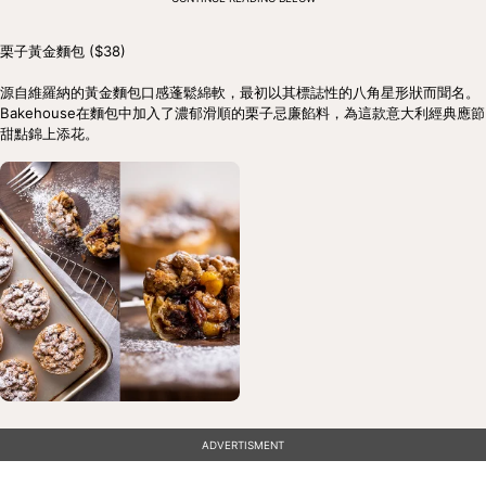
栗子黃金麵包 ($38)

源自維羅納的黃金麵包口感蓬鬆綿軟，最初以其標誌性的八角星形狀而聞名。
Bakehouse在麵包中加入了濃郁滑順的栗子忌廉餡料，為這款意大利經典應節
甜點錦上添花。
ADVERTISMENT