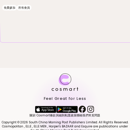
免費參加
所有會員
Feel Great for Less
關於 Cosmart
條款與細則
私隱政策
聯絡我們
常見問題
Copyright © 2026 South China Morning Post Publishers Limited. All Rights Reserved.
Cosmopolitan , ELLE , ELLE MEN , Harper's BAZAAR and Esquire are publications under