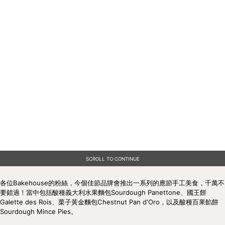
SCROLL TO CONTINUE
各位Bakehouse的粉絲，今個佳節品牌會推出一系列的應節手工美食，千萬不
要錯過！當中包括酸種義大利水果麵包Sourdough Panettone、國王餅
Galette des Rois、栗子黃金麵包Chestnut Pan d'Oro，以及酸種百果餡餅
Sourdough Mince Pies。