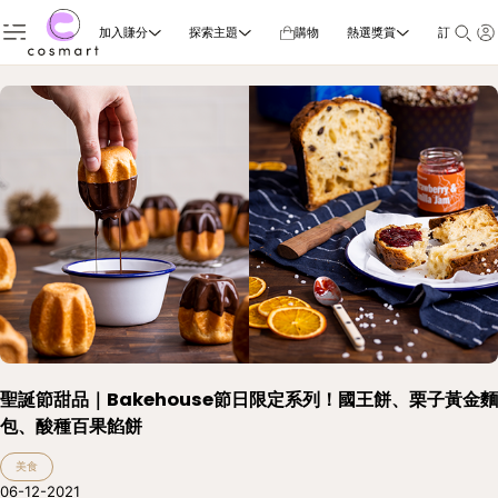
加入賺分
探索主題
購物
熱選獎賞
訂閱雜誌
聖誕節甜品｜Bakehouse節日限定系列！國王餅、栗子黃金麵
包、酸種百果餡餅
美食
06-12-2021