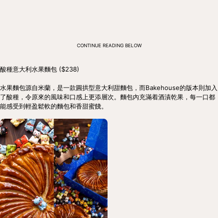
CONTINUE READING BELOW
酸種意大利水果麵包 ($238)

水果麵包源自米蘭，是一款圓拱型意大利甜麵包，而Bakehouse的版本則加入
了酸種，令原來的風味和口感上更添層次。麵包內充滿着酒漬乾果，每一口都
能感受到輕盈鬆軟的麵包和香甜蜜餞。