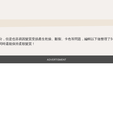
分，但是也容易因髮質受損產生乾燥、斷裂、卡色等問題，編輯以下做整理了5
同時還能保持柔順髮質！
ADVERTISMENT