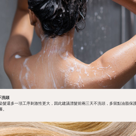
不洗頭
染髮還多一項工序刺激性更大，因此建議漂髮前兩三天不洗頭，多留點油脂保
癢。