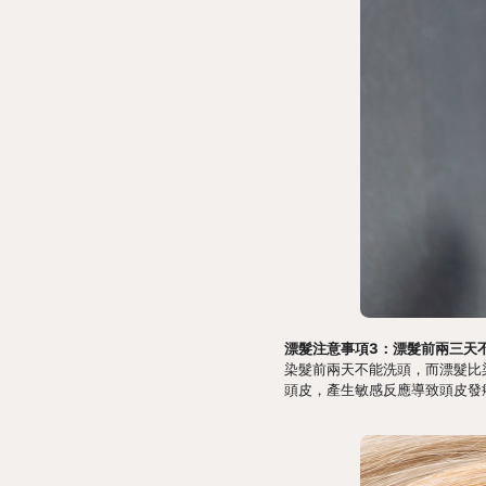
漂髮注意事項3：漂髮前兩三天
染髮前兩天不能洗頭，而漂髮比
頭皮，產生敏感反應導致頭皮發