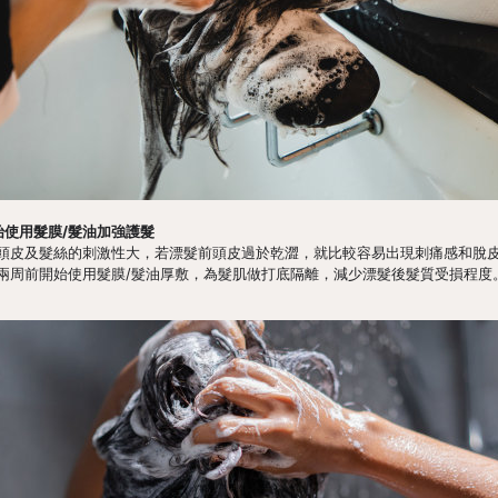
始使用髮膜/髮油加強護髮
頭皮及髮絲的刺激性大，若漂髮前頭皮過於乾澀，就比較容易出現刺痛感和脫
兩周前開始使用髮膜/髮油厚敷，為髮肌做打底隔離，減少漂髮後髮質受損程度