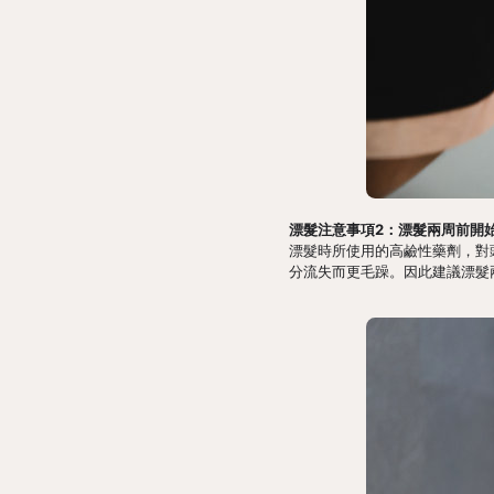
漂髮注意事項2：漂髮兩周前開
漂髮時所使用的高鹼性藥劑，對
分流失而更毛躁。因此建議漂髮