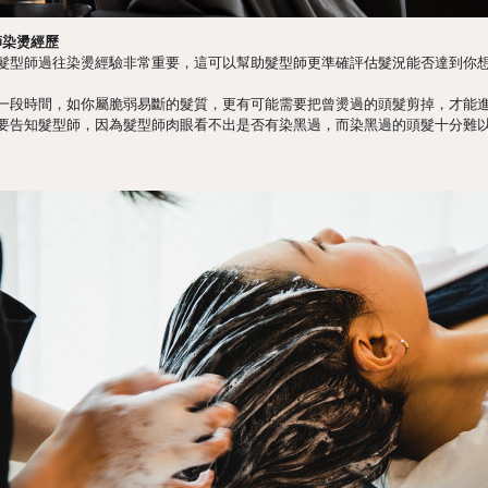
師染燙經歷
髮型師過往染燙經驗非常重要，這可以幫助髮型師更準確評估髮況能否達到你
一段時間，如你屬脆弱易斷的髮質，更有可能需要把曾燙過的頭髮剪掉，才能
要告知髮型師，因為髮型師肉眼看不出是否有染黑過，而染黑過的頭髮十分難