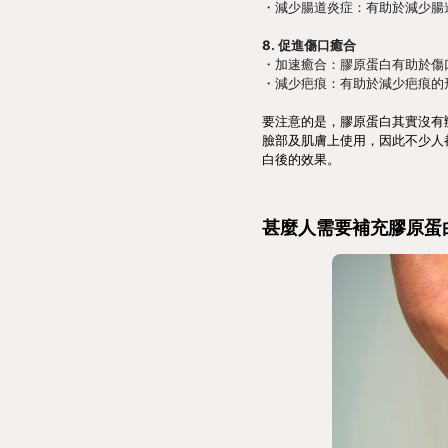
・減少腸道炎症：有助於減少腸
8. 促進傷口癒合
・加速癒合：膠原蛋白有助於傷
・減少疤痕：有助於減少疤痕的
要注意的是，
膠原蛋白其實沒有
臉部及肌膚上使用，因此不少人
白後的效果。
甚麼人需要補充膠原蛋