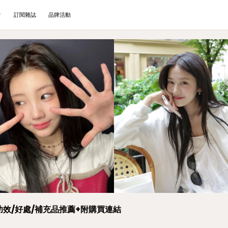
訂閱雜誌
品牌活動
效/好處/補充品推薦+附購買連結