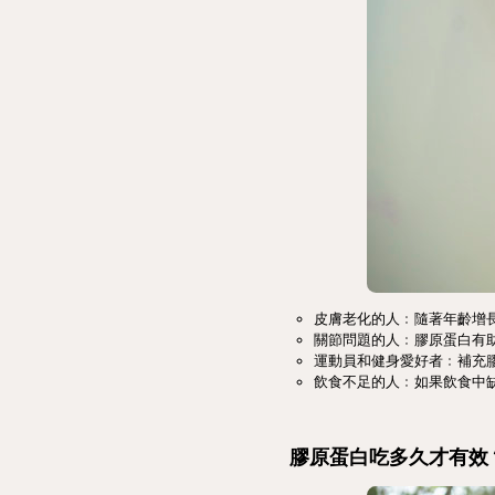
皮膚老化的人﹕隨著年齡增
關節問題的人﹕膠原蛋白有
運動員和健身愛好者﹕補充
飲食不足的人﹕如果飲食中
膠原蛋白吃多久才有效