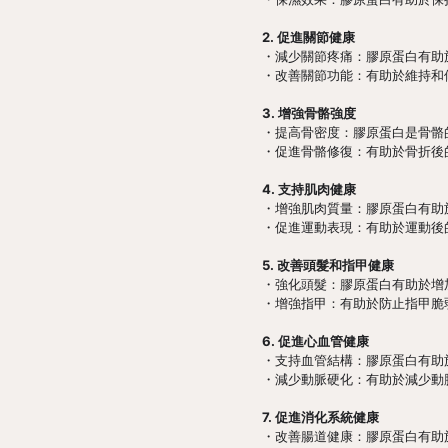
2. 促進關節健康
・減少關節疼痛：膠原蛋白有助
・改善關節功能：有助於維持和
3. 增強骨骼強度
・提高骨密度：膠原蛋白是骨骼
・促進骨骼修復：有助於骨折後
4. 支持肌肉健康
・增強肌肉質量：膠原蛋白有助
・促進運動表現：有助於運動後
5. 改善頭髮和指甲健康
・強化頭髮：膠原蛋白有助於增
・增強指甲：有助於防止指甲脆
6. 促進心血管健康
・支持血管結構：膠原蛋白有助
・減少動脈硬化：有助於減少動
7. 促進消化系統健康
・改善腸道健康：膠原蛋白有助