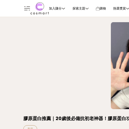
加入賺分
探索主題
購物
熱選獎賞
膠原蛋白推薦｜20歲後必備抗初老神器！膠原蛋白功
美容