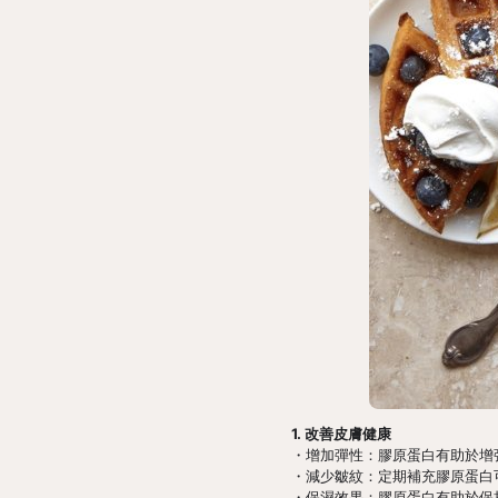
1. 改善皮膚健康
・增加彈性：膠原蛋白有助於增
・減少皺紋：定期補充膠原蛋白
・保濕效果：膠原蛋白有助於保