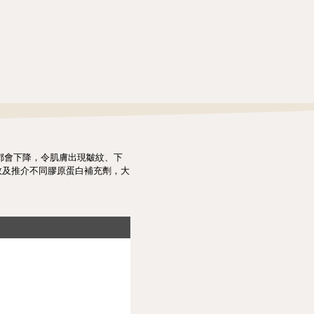
都會下降，令肌膚出現皺紋、下
效及推介不同膠原蛋白補充劑，大