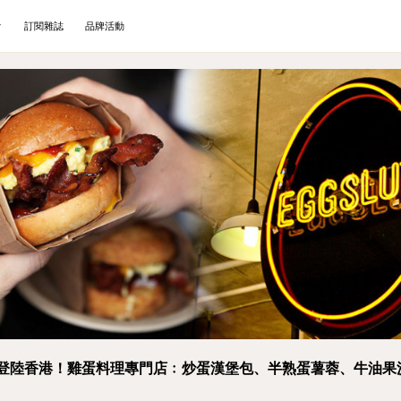
訂閱雜誌
品牌活動
 6月登陸香港！雞蛋料理專門店﹕炒蛋漢堡包、半熟蛋薯蓉、牛油果