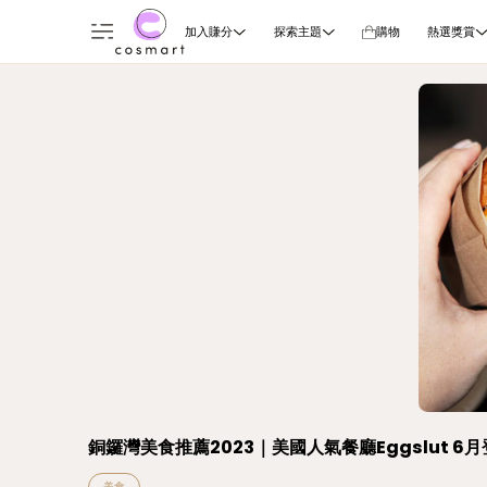
加入賺分
探索主題
購物
熱選獎賞
銅鑼灣美食推薦2023｜美國人氣餐廳Eggslut
美食