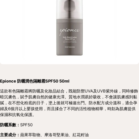
Epionce 防曬潤色隔離霜SPF50 50ml
這款有色隔離霜將防曬及化妝品結合，既能防禦UVA及UVB紫外線，同時修飾
暗沉膚色，賦予肌膚自然的健康光澤。質地水潤易於吸收，不會讓肌膚感到黏
膩，在不想化粉底的日子，塗上後就可極速出門。防水配方成分溫和，適合孕
婦及6個月以上嬰孩使用，而且揉合了不同的活性植物精華，時刻為肌膚提供
保濕和抗氧化保護。
防曬系數：
SPF50
主要成分：
蘋果萃取物、摩洛哥堅果油、紅花籽油