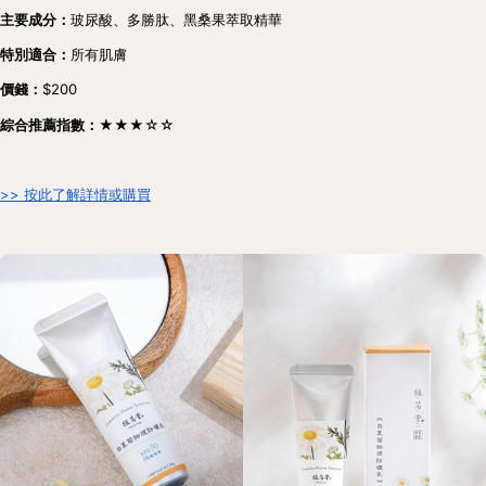
主要成分：
玻尿酸、多勝肽、黑桑果萃取精華
特別適合：
所有肌膚
價錢：
$200
綜合推薦指數：★★★
☆☆
>> 按此了解詳情或購買