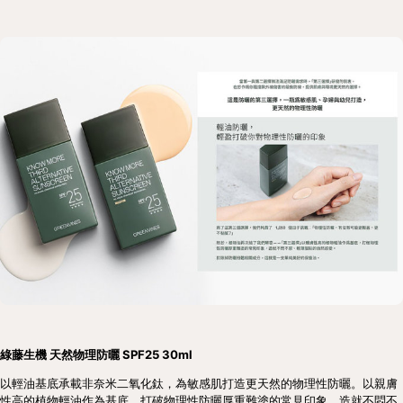
綠藤生機 天然物理防曬 SPF25 30ml
以輕油基底承載非奈米二氧化鈦，為敏感肌打造更天然的物理性防曬。以親膚
性高的植物輕油作為基底，打破物理性防曬厚重難塗的常見印象，造就不悶不