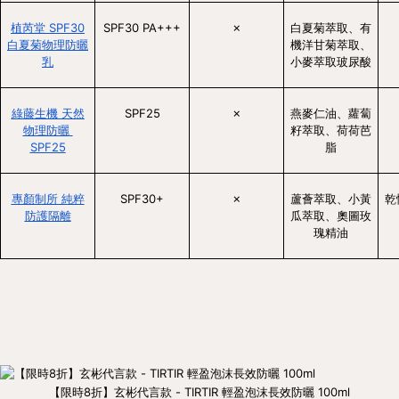
植芮堂 SPF30
SPF30 PA+++
✗
白夏菊萃取、有
白夏菊物理防曬
機洋甘菊萃取、
乳
小麥萃取玻尿酸
綠藤生機 天然
SPF25
✗
燕麥仁油、蘿蔔
物理防曬 
籽萃取、荷荷芭
SPF25
脂
專顏制所 純粹
SPF30+
✗
蘆薈萃取、小黃
乾
防護隔離
瓜萃取、奧圖玫
瑰精油
【限時8折】玄彬代言款 - TIRTIR 輕盈泡沫長效防曬 100ml