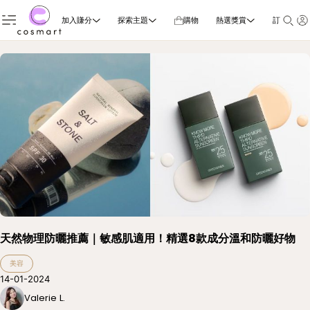
加入賺分
探索主題
購物
熱選獎賞
訂閱雜誌
天然物理防曬推薦｜敏感肌適用！精選8款成分溫和防曬好物
美容
14-01-2024
Valerie L.