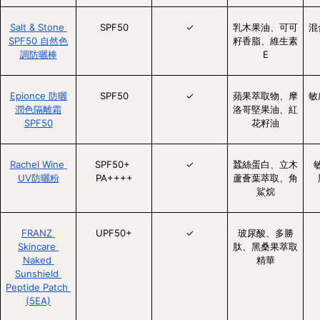
Salt & Stone 
SPF50
✓
乳木果油、可可
混
SPF50 自然色
籽香脂、維生素
調防曬棒
E
Epionce 防曬
SPF50
✓
蘋果萃取物、摩
敏
潤色隔離霜
洛哥堅果油、紅
SPF50
花籽油
Rachel Wine 
SPF50+ 
✓
蠶絲蛋白、立木
UV防曬粉
PA++++
蘆薈葉萃取、角
鯊烷
FRANZ 
UPF50+
✓
玻尿酸、多勝
Skincare 
肽、黑桑果萃取
Naked 
精華
Sunshield 
Peptide Patch 
(5EA)