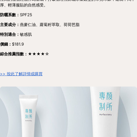
厚、輕薄服貼的自然感受。
防曬系數：
SPF25
主要成分：
燕麥仁油、蘿蔔籽萃取、荷荷芭脂
特別適合：
敏感肌
價錢：
$181.9
綜合推薦指數：★★★★
☆
>> 按此了解詳情或購買