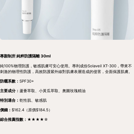
專顏制所 純粹防護隔離 30ml
純100%物理防護，敏感肌膚可安心使用。專利成份Solaveil XT-300，帶來不
刺激的物理性防護，高效防護紫外線對肌膚表層造成的侵害，全面保護肌膚。
防曬系數：
SPF30+
主要成分：
蘆薈萃取、小黃瓜萃取、奧圖玫瑰精油
特別適合：
乾性肌、敏感肌
價錢：
$162.4（原價$184.5）
綜合推薦指數：★★★★
☆