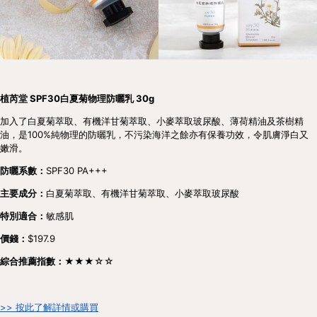
植芮堂 SPF30白夏菊物理防曬乳 30g
加入了白夏菊萃取、有機洋甘菊萃取、小麥萃取玻尿酸、薄荷精油及茶樹精
油，是100%純物理的防曬乳，不污染海洋之餘亦有保養功效，令肌膚淨白又
嫩滑。
防曬系數：
SPF30 PA+++
主要成分：
白夏菊萃取、有機洋甘菊萃取、小麥萃取玻尿酸
特別適合：
敏感肌
價錢：
$197.9
綜合推薦指數：★★★
☆☆
>> 按此了解詳情或購買