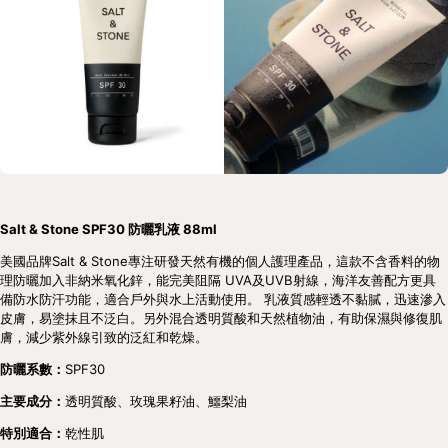
Salt & Stone SPF30 防曬乳液 88ml
美國品牌Salt & Stone專注研發天然有機的個人護理產品，這款不含香料的物
理防曬加入非納米氧化鋅，能完美阻隔 UVA及UVB射線，海洋友善配方更具
備防水防汗功能，適合戶外與水上活動使用。 乳液質感輕透不黏膩，迅速滲入
皮膚，易塗抹且不泛白。另外混合透明質酸和天然植物油，有助保濕與修復肌
膚，減少紫外線引致的泛紅和乾燥。
防曬系數：
SPF30
主要成分：
透明質酸、玫瑰果籽油、鱷梨油
特別適合：
乾性肌