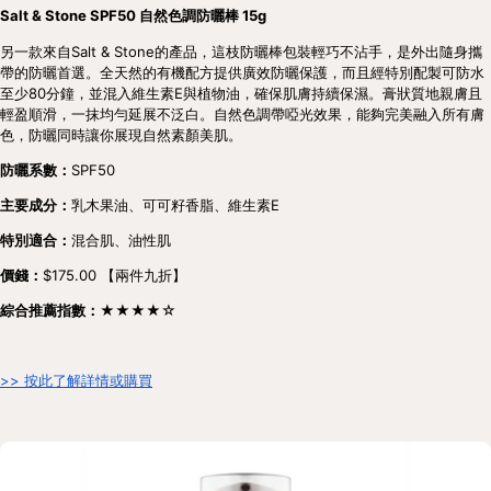
Salt & Stone SPF50 自然色調防曬棒 15g
另一款來自Salt & Stone的產品，這枝防曬棒包裝輕巧不沾手，是外出隨身攜
帶的防曬首選。全天然的有機配方提供廣效防曬保護，而且經特別配製可防水
至少80分鐘，並混入維生素E與植物油，確保肌膚持續保濕。膏狀質地親膚且
輕盈順滑，一抹均勻延展不泛白。自然色調帶啞光效果，能夠完美融入所有膚
色，防曬同時讓你展現自然素顏美肌。
防曬系數：
SPF50
主要成分：
乳木果油、可可籽香脂、維生素E
特別適合：
混合肌、油性肌
價錢：
$175.00 【兩件九折】
綜合推薦指數：★★★★
☆
>> 按此了解詳情或購買