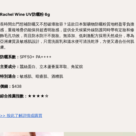
Rachel Wine UV防曬粉 6g
長時間出門想補防曬又不想破壞妝容？這款日本製礦物防曬粉質地輕盈零負擔
感，重複堆疊仍能保持超透明妝感，提供全天候紫外線防護同時帶有定妝和修
飾毛孔功效，而且防水防汗不脫妝。無添加、低刺激配方採用天然成分，專為
亞洲膚質及敏感肌設計，只需洗面乳和溫水便可清洗乾淨，方便又適合任何肌
膚。
防曬系數：
SPF50+ PA++++
主要成分：
蠶絲蛋白、立木蘆薈葉萃取、角鯊烷
特別適合：
敏感肌、暗瘡肌、酒糟肌
價錢：
$438
綜合推薦指數：★★★★
☆
>> 按此了解詳情或購買