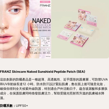
FRANZ Skincare Naked Sunshield Peptide Patch (5EA)
這款創新的防曬產品是一種超薄、高透氣性、近乎隱形的護膚層，可防禦UVA
和UVB射線長達12 小時。防水防汗設計緊貼肌膚，敷在面上後可隨意化妝，
確保你得到全天候紫外線防護，特別適合戶外活動日子。蘊含玻尿酸和多勝肽
成分，在保護肌膚同時煥發肌膚活力，幫助受陽光照射而升溫的肌膚補水降
溫。
防曬系數：
UPF50+