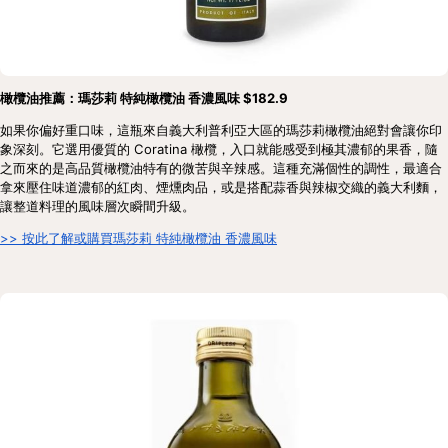
橄欖油推薦：瑪莎莉 特純橄欖油 香濃風味 $182.9
如果你偏好重口味，這瓶來自義大利普利亞大區的瑪莎莉橄欖油絕對會讓你印
象深刻。它選用優質的 Coratina 橄欖，入口就能感受到極其濃郁的果香，隨
之而來的是高品質橄欖油特有的微苦與辛辣感。這種充滿個性的調性，最適合
拿來壓住味道濃郁的紅肉、煙燻肉品，或是搭配蒜香與辣椒交織的義大利麵，
讓整道料理的風味層次瞬間升級。
>> 按此了解或購買瑪莎莉 特純橄欖油 香濃風味