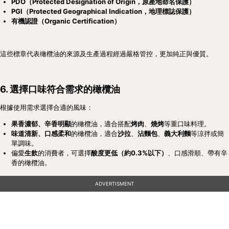
PDO（Protected Designation of Origin，原產地命名保護）
PGI（Protected Geographical Indication，地理標誌保護）
有機認證（Organic Certification）
這些標章代表橄欖油的來源及生產過程經過嚴格管控，更加純正與優質。
6. 選擇口味符合需求的橄欖油
根據使用需求選擇合適的風味：
果香濃郁、辛香明顯
的橄欖油，適合搭配
烤肉
、
燒烤
等重口味料理。
味道清新、口感柔和
的橄欖油，適合
沙拉
、
沾麵包
、
義大利麵
等涼拌或簡
單調味。
偏愛
生飲
的消費者，可選擇
酸度更低（約0.3%以下）
、口感滑順、帶有辛
香的橄欖油。
ADVERTISMENT