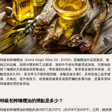
特級初榨橄欖油（Extra Virgin Olive Oil，EVOO）是橄欖油中品質最高、最
純正的品種，採用冷壓初榨工法製成，過程中不經化學處理或加熱，完整地保
留了橄欖的天然風味與營養成分，帶有濃郁的果香、青草香及微苦辛辣感，其
酸度低於0.8%，富含單元不飽和脂肪酸、多酚及維生素E，具有促進心血管健
康、抗氧化、提升免疫力、改善腸道健康及保護肝臟的多重功效，是兼具美味
與健康的理想食用油。
特級初榨橄欖油的煙點是多少？
特級初榨橄欖油的煙點約為190°C至210°C（約374°F至410°F）之間，雖然煙