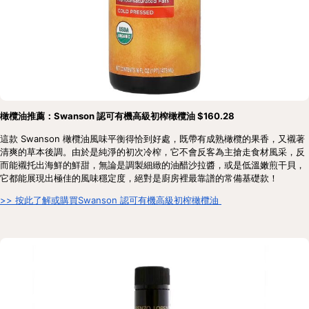
橄欖油推薦：Swanson 認可有機高級初榨橄欖油 $160.28
這款 Swanson 橄欖油風味平衡得恰到好處，既帶有成熟橄欖的果香，又襯著
清爽的草本後調。由於是純淨的初次冷榨，它不會反客為主搶走食材風采，反
而能襯托出海鮮的鮮甜，無論是調製細緻的油醋沙拉醬，或是低溫嫩煎干貝，
它都能展現出極佳的風味穩定度，絕對是廚房裡最靠譜的常備基礎款！
>> 按此了解或購買Swanson 認可有機高級初榨橄欖油 