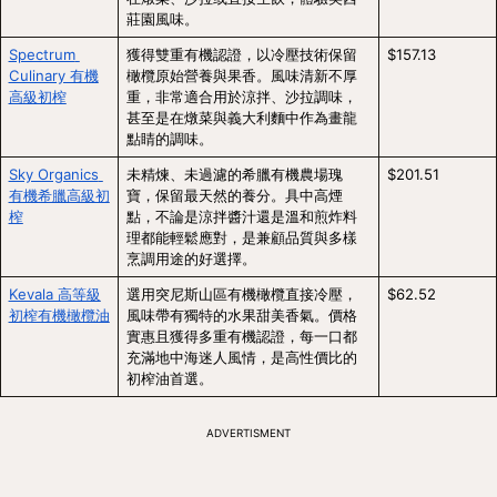
莊園風味。
Spectrum 
獲得雙重有機認證，以冷壓技術保留
$157.13
Culinary 有機
橄欖原始營養與果香。風味清新不厚
高級初榨
重，非常適合用於涼拌、沙拉調味，
甚至是在燉菜與義大利麵中作為畫龍
點睛的調味。
Sky Organics 
未精煉、未過濾的希臘有機農場瑰
$201.51
有機希臘高級初
寶，保留最天然的養分。具中高煙
榨
點，不論是涼拌醬汁還是溫和煎炸料
理都能輕鬆應對，是兼顧品質與多樣
烹調用途的好選擇。
Kevala 高等級
選用突尼斯山區有機橄欖直接冷壓，
$62.52
初榨有機橄欖油
風味帶有獨特的水果甜美香氣。價格
實惠且獲得多重有機認證，每一口都
充滿地中海迷人風情，是高性價比的
初榨油首選。
ADVERTISMENT