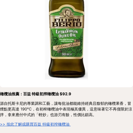
橄欖油推薦：百益 特級初搾橄欖油 $92.9
源自托斯卡尼的專業調和工藝，讓每批油都能維持經典且馥郁的橄欖果香，冒
煙點更高達 190°C，在初榨橄欖油中表現極其優異，這意味著它不再僅限於涼
拌，拿來應付中式的「輕炒」也游刃有餘，性價比頗高。
>> 按此了解或購買百益 特級初搾橄欖油 