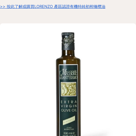
>> 按此了解或購買LORENZO 產區認證有機特純初榨橄欖油