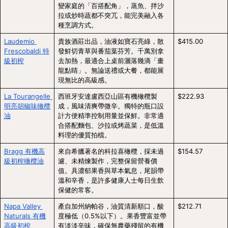
變家庭的「百搭配角」，蒸魚、拌沙
拉或炒時蔬都不突兀，能完美融入各
種烹調方式。
Laudemio 
貴族酒莊出品，油液如寶石亮綠，散
$415.00
Frescobaldi 特
發鮮切青草與番茄葉芬芳。千萬別拿
級初榨
去加熱，最適合上桌前灑落幾滴「畫
龍點睛」。無論送禮或大餐，都能展
現無比的高級感。
La Tourangelle 
西班牙安達盧西亞山區有機橄欖製
$222.93
明亮胡椒味橄欖
成，風味清爽帶微辛。獨特的瓶口設
油
計方便精準控制用量並保鮮。非常適
合搭配麵包、沙拉或烤蔬菜，是低溫
料理的優質拍檔。
Bragg 有機高
來自希臘著名的科拉喜橄欖，採未過
$154.57
級初榨橄欖油
濾、未精煉製作，完整保留營養價
值。具濃郁果香與草本氣息，尾韻帶
溫和辛香，是許多健康人士每日生飲
保健的常客。
Napa Valley 
產自加州納帕谷，油質清新順口，酸
$212.71
Naturals 有機
度極低（0.5%以下）。果香豐富並帶
高級初榨
有淡淡辛味，確保無農藥殘留的有機