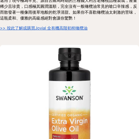
選用了現今極為罕見、源自古羅馬時期的三種義大利古老橄欖品種製成，產量
稀少且珍貴，口感極其圓潤溫順，完全沒有一般橄欖油常見的嗆口辛辣感，反
而散發著一種像雨後草地般的乾淨清甜。如果你不喜歡橄欖油太刺激的苦味，
這瓶柔和、優雅的高級感絕對會讓你驚艷！
>> 按此了解或購買Jovial 全有機高階初榨橄欖油