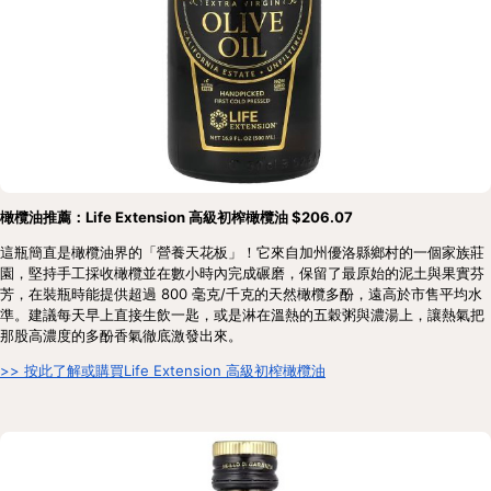
橄欖油推薦：Life Extension 高級初榨橄欖油 $206.07
這瓶簡直是橄欖油界的「營養天花板」！它來自加州優洛縣鄉村的一個家族莊
園，堅持手工採收橄欖並在數小時內完成碾磨，保留了最原始的泥土與果實芬
芳，在裝瓶時能提供超過 800 毫克/千克的天然橄欖多酚，遠高於市售平均水
準。建議每天早上直接生飲一匙，或是淋在溫熱的五穀粥與濃湯上，讓熱氣把
那股高濃度的多酚香氣徹底激發出來。
>> 按此了解或購買Life Extension 高級初榨橄欖油