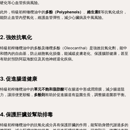
硬化等心血管疾病風險。
此外，特級初榨橄欖油中的
多酚（Polyphenols）
、
維生素E
等抗氧化成分，
能防止血管內壁氧化，維護血管彈性，減少心臟病及中風風險。
2. 強效抗氧化
特級初榨橄欖油中的多酚及橄欖多酚（Oleocanthal）是強效抗氧化劑，能中
和體內的自由基，防止細胞氧化損傷，能減緩皮膚老化、保護腦部健康，甚至
有助於預防阿茲海默症及其他神經退化疾病。
3. 促進腸道健康
特級初榨橄欖油中的
單元不飽和脂肪酸
可在腸道中形成潤滑膜，減少腸道阻
力，讓排便更順暢，
多酚則
有助於促進腸道有益菌生長，調整腸道菌群平衡。
4. 保護肝臟並幫助排毒
特級初榨橄欖油中的抗氧化成分具有保護肝臟的作用，能幫助身體代謝過多的