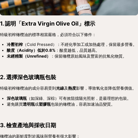
1. 認明「Extra Virgin Olive Oil」標示
特級初榨橄欖油的標準相當嚴格，必須符合以下條件：
冷壓初榨
（Cold Pressed）：不經化學加工或加熱處理，保留最多營養。
酸度（Acidity）低於0.8%
：酸度越低，品質越高。
未經精製（Unrefined）
：保留橄欖原始風味及豐富的抗氧化物質。
2. 選擇深色玻璃瓶包裝
特級初榨橄欖油的成分容易受到
光線
及
熱度
影響，導致氧化並降低營養價值。
深色玻璃瓶
（如深綠、深棕）可有效阻擋陽光照射，是最理想的包裝。
避免購買
透明瓶
或
塑膠瓶
包裝的橄欖油，容易加速油品變質。
3. 檢查產地與採收日期
橄欖油的新鮮度對於風味與營養有很大影響：