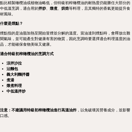
點比精製橄欖油或植物油略低，但特級初榨橄欖油的耐熱度仍能勝任大部分的
中低溫烹調，適合用於
拌炒
、
燉煮
、
烘焙
等料理，且其獨特的香氣更能提升食
材風味。
什麼是煙點？
煙點指的是油脂加熱至開始冒煙並分解的溫度。當油達到煙點時，會釋放出難
聞氣味，並可能產生對健康有害的物質，因此烹調時要選擇適合料理溫度的油
品，才能確保食物美味又健康。
適合特級初榨橄欖油的烹調方式
涼拌沙拉
沾麵包
義大利麵拌醬
煮湯
燉煮料理
中低溫拌炒
注意：不建議用特級初榨橄欖油進行高溫油炸
，以免破壞其營養成分，並影響
口感。