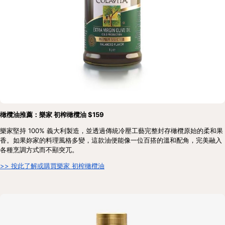
橄欖油推薦：樂家 初榨橄欖油 $159
樂家堅持 100% 義大利製造，並透過傳統冷壓工藝完整封存橄欖原始的柔和果
香。如果妳家的料理風格多變，這款油便能像一位百搭的溫和配角，完美融入
各種烹調方式而不顯突兀。
>> 按此了解或購買樂家 初榨橄欖油