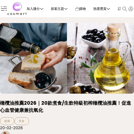
加入賺分
探索主題
購物
熱選獎賞
訂閱雜誌
橄欖油推薦2026｜20款煮食/生飲特級初榨橄欖油推薦！促進
心血管健康兼抗氧化
健康
美食
20-02-2026