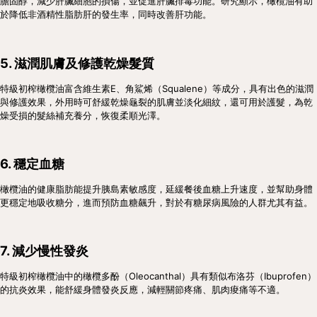
膽固醇，減少肝臟細胞的損傷，並促進肝臟排毒功能。研究顯示，橄欖油有助
於降低非酒精性脂肪肝的發生率，同時改善肝功能。
5. 滋潤肌膚及修護乾燥髮質
特級初榨橄欖油富含維生素E、角鯊烯（Squalene）等成分，具有出色的滋潤
與修護效果，外用時可舒緩乾燥龜裂的肌膚並淡化細紋，還可用於護髮，為乾
燥受損的髮絲補充養分，恢復柔順光澤。
6. 穩定血糖
橄欖油的健康脂肪能提升胰島素敏感度，延緩餐後血糖上升速度，並幫助身體
更穩定地吸收糖分，進而預防血糖飆升，對於有糖尿病風險的人群尤其有益。
7. 減少慢性發炎
特級初榨橄欖油中的橄欖多酚（Oleocanthal）具有類似布洛芬（Ibuprofen）
的抗炎效果，能舒緩身體發炎反應，減輕關節疼痛、肌肉痠痛等不適。