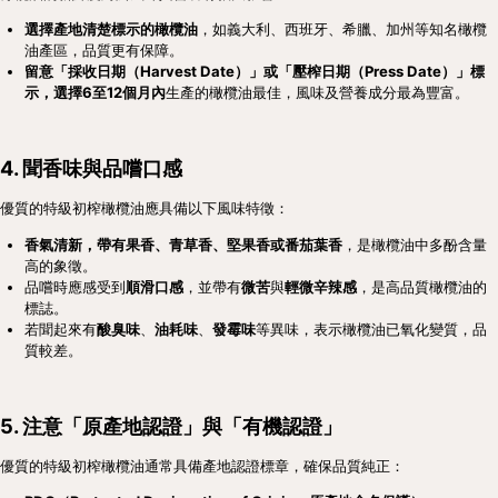
選擇產地清楚標示的橄欖油
，如義大利、西班牙、希臘、加州等知名橄欖
油產區，品質更有保障。
留意「採收日期（Harvest Date）」或「壓榨日期（Press Date）」標
示，選擇6至12個月內
生產的橄欖油最佳，風味及營養成分最為豐富。
4. 聞香味與品嚐口感
優質的特級初榨橄欖油應具備以下風味特徵：
香氣清新，帶有果香、青草香、堅果香或番茄葉香
，是橄欖油中多酚含量
高的象徵。
品嚐時應感受到
順滑口感
，並帶有
微苦
與
輕微辛辣感
，是高品質橄欖油的
標誌。
若聞起來有
酸臭味
、
油耗味
、
發霉味
等異味，表示橄欖油已氧化變質，品
質較差。
5. 注意「原產地認證」與「有機認證」
優質的特級初榨橄欖油通常具備產地認證標章，確保品質純正：