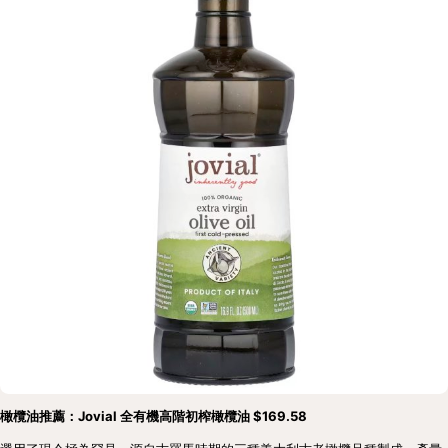
橄欖油推薦：Jovial 全有機高階初榨橄欖油 $169.58