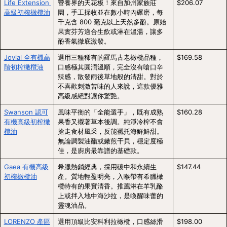
Life Extension 
營養界的天花板！來自加州家族莊
$206.07
高級初榨橄欖油
園，手工採收並在數小時內碾磨，每
千克含 800 毫克以上天然多酚。原始
果實芬芳適合生飲或淋在溫湯，讓多
酚香氣徹底激發。
Jovial 全有機高
選用三種稀有的羅馬古老橄欖品種，
$169.58
階初榨橄欖油
口感極其圓潤溫順，完全沒有嗆口辛
辣感，散發雨後草地般的清甜。對於
不喜歡刺激苦味的人來說，這款優雅
高級感絕對讓你驚艷。
Swanson 認可
風味平衡的「全能選手」，既有成熟
$160.28
有機高級初榨橄
果香又襯著草本後調。純淨冷榨不會
欖油
搶走食材風采，反能襯托海鮮鮮甜。
無論調製油醋或嫩煎干貝，穩定度極
佳，是廚房最靠譜的基礎款。
Gaea 有機高級
希臘熱銷經典，採用碳中和永續生
$147.44
初榨橄欖油
產。質地輕盈明亮，入喉帶有希臘橄
欖特有的果實清香。推薦淋在羊乳酪
上或拌入地中海沙拉，是喚醒味蕾的
靈魂油品。
LORENZO 產區
選用頂級比安科利拉橄欖，口感絲滑
$198.00