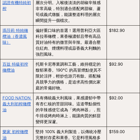
認證有機特純初
層次分明。入喉後淡淡的胡椒辛辣感
榨
非常高級，特別適合搭配烤甜椒、蘆
筍或義式燉飯，能讓整道料理的層次
瞬間提升一個檔次。
瑪莎莉 特純橄
偏好重口味的首選！選用普利亞大區
$182.90
欖油（香濃風
科拉蒂橄欖，果香極濃郁且帶有高品
味）
質好油特有的微苦與辛辣。最適合壓
住紅肉、煙燻料理或蒜香義大利麵的
強烈風味。
百益 特級初搾
托斯卡尼專業調和工藝，維持穩定的
$92.90
橄欖油
馥郁果香。190°C 的高冒煙點使其不
限於涼拌，輕炒也游刃有餘。搭配極
具競爭力的價格，是追求高性價比家
庭的常備好物。
FOOD NATION 
具有傳統義大利風味，果感濃郁中帶
$92.00
義大利初榨橄欖
有杏仁核的苦甜回味。這道帶點個性
油
的辛辣感使它成為「烤肉神器」，煎
牛排或烤肉時淋上，能讓肉質的鮮甜
變得更深邃。
樂家 初榨橄欖
堅持 100% 義大利製造，以傳統冷壓
$159.00
油
完整封存柔和果香。它是料理風格多