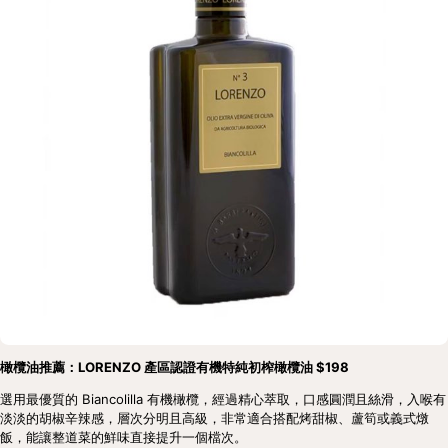
橄欖油推薦：LORENZO 產區認證有機特純初榨橄欖油 $198
選用最優質的 Biancolilla 有機橄欖，經過精心萃取，口感圓潤且絲滑，入喉有
淡淡的胡椒辛辣感，層次分明且高級，非常適合搭配烤甜椒、蘆筍或義式燉
飯，能讓整道菜的鮮味直接提升一個檔次。