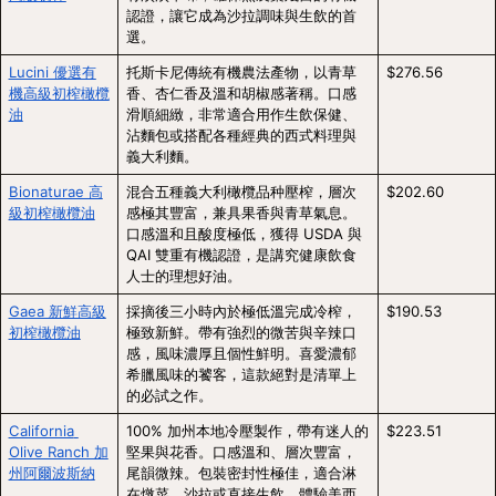
認證，讓它成為沙拉調味與生飲的首
選。
Lucini 優選有
托斯卡尼傳統有機農法產物，以青草
$276.56
機高級初榨橄欖
香、杏仁香及溫和胡椒感著稱。口感
油
滑順細緻，非常適合用作生飲保健、
沾麵包或搭配各種經典的西式料理與
義大利麵。
Bionaturae 高
混合五種義大利橄欖品种壓榨，層次
$202.60
級初榨橄欖油
感極其豐富，兼具果香與青草氣息。
口感溫和且酸度極低，獲得 USDA 與 
QAI 雙重有機認證，是講究健康飲食
人士的理想好油。
Gaea 新鮮高級
採摘後三小時內於極低溫完成冷榨，
$190.53
初榨橄欖油
極致新鮮。帶有強烈的微苦與辛辣口
感，風味濃厚且個性鮮明。喜愛濃郁
希臘風味的饕客，這款絕對是清單上
的必試之作。
California 
100% 加州本地冷壓製作，帶有迷人的
$223.51
Olive Ranch 加
堅果與花香。口感溫和、層次豐富，
州阿爾波斯納
尾韻微辣。包裝密封性極佳，適合淋
在燉菜、沙拉或直接生飲，體驗美西