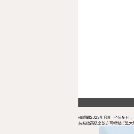
轉眼間2023年只剩下4個多月，
裝精緻高級之餘亦可輕鬆打造大