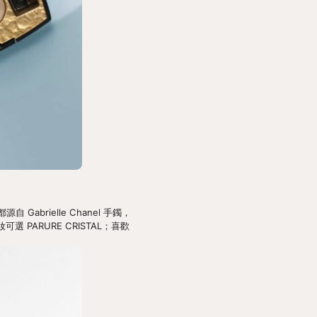
 Gabrielle Chanel 手鐲，
PARURE CRISTAL；喜歡