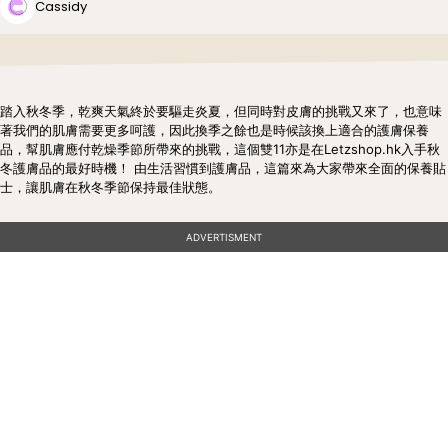
Cassidy
踏入秋冬季，乾爽天氣終於要驅走炎夏，但同時對皮膚的挑戰又來了，也意味
著我們的肌膚需要更多呵護，因此換季之餘也是時候該換上適合的護膚保養
品，幫肌膚應付乾燥季節所帶來的挑戰，這個雙11亦是在Letzshop.hk入手秋
冬護膚品的最好時機！ 由生活習慣到護膚品，這篇來為大家帶來全面的保養貼
士，讓肌膚在秋冬季節保持最佳狀態。
ADVERTISMENT