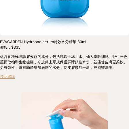
EVAGARDEN Hydraone serum特效水分精華 30ml
價錢：$335
蘊含多種極具護膚效益的成分，包括純瑞士冰川水、仙人掌幹細胞、野生三色
堇提取物和生物糖膠，令皮膚上形成保護屏障鎖住水份，並能使皮膚更柔軟、
更有彈性，還有助於增加底層的水分，使皮膚煥然一新，充滿豐滿感。 
按此選購