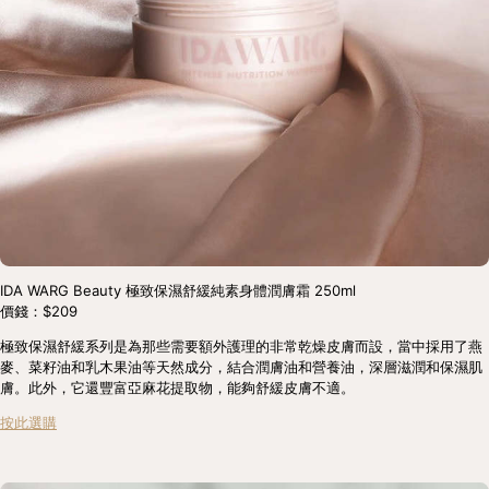
IDA WARG Beauty 極致保濕舒緩純素身體潤膚霜 250ml
價錢：$209
極致保濕舒緩系列是為那些需要額外護理的非常乾燥皮膚而設，當中採用了燕
麥、菜籽油和乳木果油等天然成分，結合潤膚油和營養油，深層滋潤和保濕肌
膚。此外，它還豐富亞麻花提取物，能夠舒緩皮膚不適。
按此選購