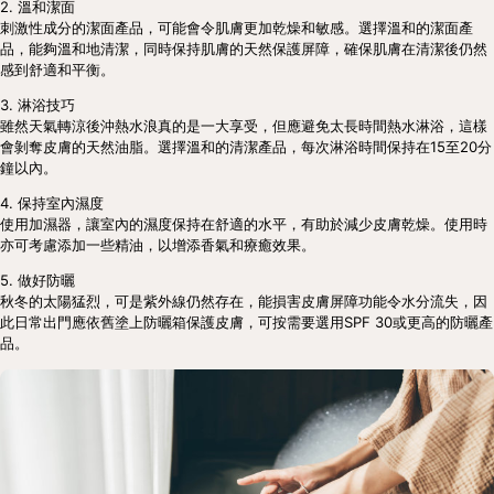
2. 溫和潔面
刺激性成分的潔面產品，可能會令肌膚更加乾燥和敏感。選擇溫和的潔面產
品，能夠溫和地清潔，同時保持肌膚的天然保護屏障，確保肌膚在清潔後仍然
感到舒適和平衡。
3. 淋浴技巧
雖然天氣轉涼後沖熱水浪真的是一大享受，但應避免太長時間熱水淋浴，這樣
會剝奪皮膚的天然油脂。選擇溫和的清潔產品，每次淋浴時間保持在15至20分
鐘以內。
4. 保持室內濕度
使用加濕器，讓室內的濕度保持在舒適的水平，有助於減少皮膚乾燥。使用時
亦可考慮添加一些精油，以增添香氣和療癒效果。
5. 做好防曬
秋冬的太陽猛烈，可是紫外線仍然存在，能損害皮膚屏障功能令水分流失，因
此日常出門應依舊塗上防曬箱保護皮膚，可按需要選用SPF 30或更高的防曬產
品。