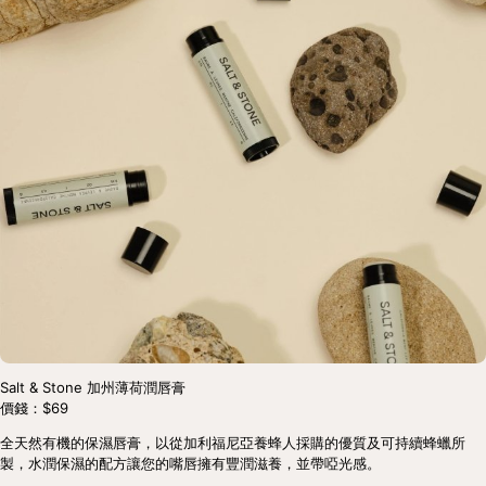
Salt & Stone 加州薄荷潤唇膏
價錢：$69
全天然有機的保濕唇膏，以從加利福尼亞養蜂人採購的優質及可持續蜂蠟所
製，水潤保濕的配方讓您的嘴唇擁有豐潤滋養，並帶啞光感。