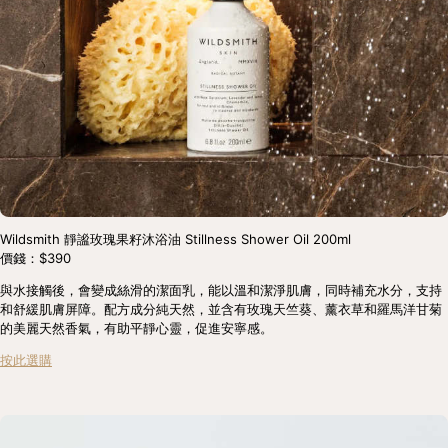
Wildsmith 靜謐玫瑰果籽沐浴油 Stillness Shower Oil 200ml
價錢：$390
與水接觸後，會變成絲滑的潔面乳，能以溫和潔淨肌膚，同時補充水分，支持
和舒緩肌膚屏障。配方成分純天然，並含有玫瑰天竺葵、薰衣草和羅馬洋甘菊
的美麗天然香氣，有助平靜心靈，促進安寧感。
按此選購