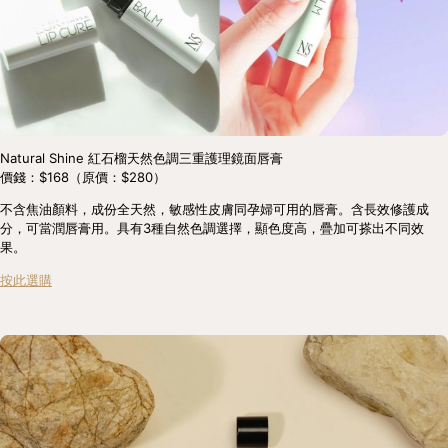
Natural Shine 紅石榴天然色調三重護理鏡面唇膏
價錢：$168（原價：$280）
不含焦油顏料，成份全天然，敏感性皮膚同孕婦可用的唇膏。含長效修護成
分，可當潤唇膏用。具有3種自然色調選擇，顯色度高，疊加可搽出不同效
果。
按此選購