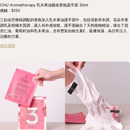
CHU Aromatherapy 乳木果油藝術⾹氛護⼿霜 30ml
價錢：$150
三款由芳療師調配的香氛加入乳木果油護⼿霜中，包括清新草本調、花朵辛香
調乳及柑橘木質調，讓人份外感放鬆。護⼿霜融合了天然植物精油，揉合了甜
杏仁油、葡萄籽油和乳木果油，含有豐富的維生素E，親膚保濕，為日常注入
治癒的力量。
按此選購