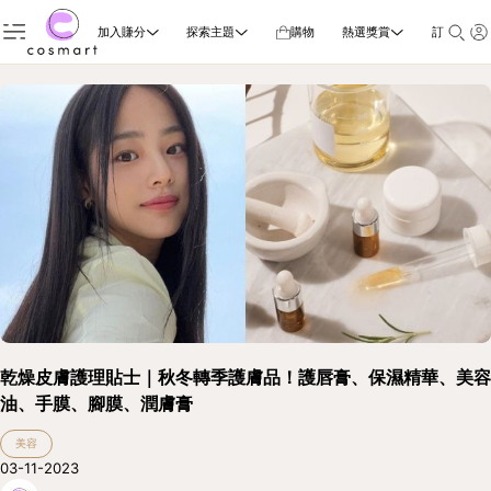
加入賺分
探索主題
購物
熱選獎賞
訂閱雜誌
乾燥皮膚護理貼士｜秋冬轉季護膚品！護唇膏、保濕精華、美容
油、手膜、腳膜、潤膚膏
美容
03-11-2023