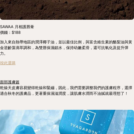
SAWAA 月相護唇膏
價錢：$188
加入來自熱帶地區的潤澤椰子油，並以最佳比例，與富含維生素的酪梨油與黃
金逆齡藻滴萃調和，為雙唇保濕鎖水，保持幼嫩柔滑，還可抗氧化及提升彈
力。
按此選購
面部護膚篇
乾燥天皮膚容易變得乾燥和緊繃，因此，我們需要調整我們的護膚程序，選擇
適合秋冬的護膚品，更著重保濕滋潤度，讓肌膚水潤而不油膩就最理想了！