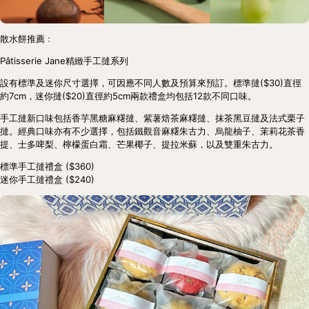
散水餅推薦﹕
Pâtisserie Jane精緻手工撻系列
設有標準及迷你尺寸選擇，可因應不同人數及預算來預訂。標準撻($30)直徑
約7cm，迷你撻($20)直徑約5cm兩款禮盒均包括12款不同口味。
手工撻新口味包括香芋黑糖麻糬撻、紫薯焙茶麻糬撻、抹茶黑豆撻及法式栗子
撻。經典口味亦有不少選擇，包括鐵觀音麻糬朱古力、烏龍柚子、茉莉花茶香
提、士多啤梨、檸檬蛋白霜、芒果椰子、提拉米蘇，以及雙重朱古力。
標準手工撻禮盒 ($360)
迷你手工撻禮盒 ($240)