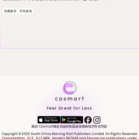
免費參加
所有會員
Feel Great for Less
關於 Cosmart
條款與細則
私隱政策
聯絡我們
常見問題
Copyright © 2026 South China Morning Post Publishers Limited. All Rights Reserved.
Cosmopolitan , ELLE , ELLE MEN , Harper's BAZAAR and Esquire are publications under