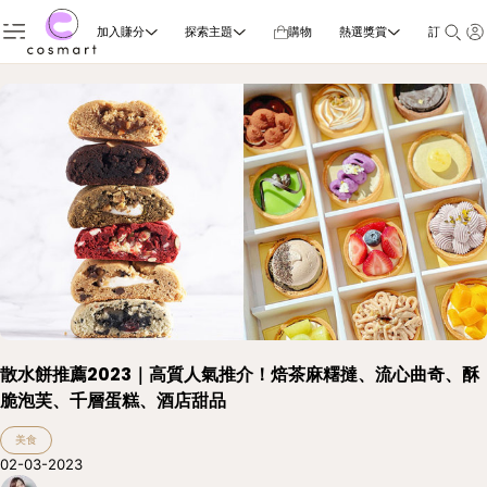
加入賺分
探索主題
購物
熱選獎賞
訂閱雜誌
散水餅推薦2023｜高質人氣推介！焙茶麻糬撻、流心曲奇、酥
脆泡芙、千層蛋糕、酒店甜品
美食
02-03-2023