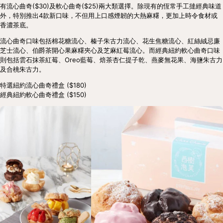
有流心曲奇($30)及軟心曲奇($25)兩大類選擇。除現有的恆常手工撻經典味道
外，特別推出4款新口味，不但用上口感煙韌的大熱麻糬，更加上時令食材或
香濃茶底。
流心曲奇口味包括棉花糖流心、榛子朱古力流心、花生焦糖流心、紅絲絨忌廉
芝士流心、伯爵茶開心果麻糬夾心及芝麻紅莓流心。而經典紐約軟心曲奇口味
則包括雲石抹茶紅莓、Oreo藍莓、焙茶杏仁提子乾、燕麥無花果、海鹽朱古力
及合桃朱古力。
特選紐約流心曲奇禮盒 ($180)
經典紐約軟心曲奇禮盒 ($150)