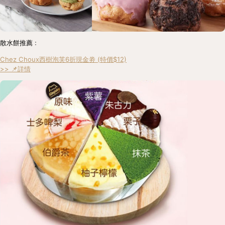
散水餅推薦﹕
Chez Choux西樹泡芙6折現金劵 (特價$12)
>> 📌詳情