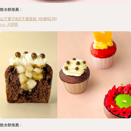
散水餅推薦﹕
山下菓子8式千層蛋糕 (特價$274)
>> 📌詳情
散水餅推薦﹕