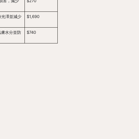
損害，減少
$270
持光澤並減少
$1,690
肌膚水分並防
$740