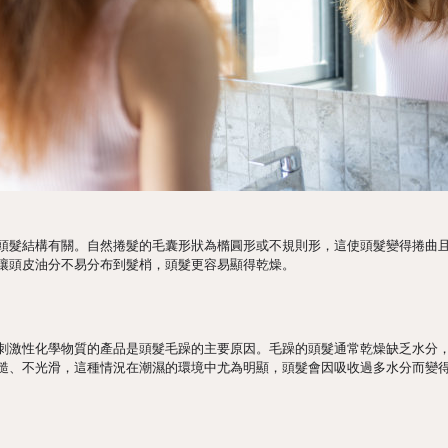
頭髮結構有關。自然捲髮的毛囊形狀為橢圓形或不規則形，這使頭髮變得捲曲
讓頭皮油分不易分布到髮梢，頭髮更容易顯得乾燥。
刺激性化學物質的產品是頭髮毛躁的主要原因。毛躁的頭髮通常乾燥缺乏水分
糙、不光滑，這種情況在潮濕的環境中尤為明顯，頭髮會因吸收過多水分而變