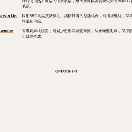
針對使用熱力造型的保護噴霧，形成屏障保護髮絲免受高溫和UV
毛躁。
rvin Lin 
採用65%高品質豬鬃毛，與防靜電的尼龍結合，能抓握髮絲，保
靜電和毛躁。
lowcase
高級真絲枕頭套，能減少臉部與頭髮摩擦，防止頭髮毛躁，保持
止皺紋生成。
ADVERTISMENT