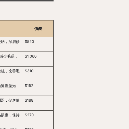
價錢
酸鈉，深層修
$520
效減少毛躁，
$1,060
髮絲，改善毛
$310
頭髮豐盈光
$152
問題，促進健
$188
熱損傷，保持
$270