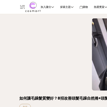
加入賺分
探索主題
購物
熱選獎賞
如何讓毛躁髮質變好？8招改善頭髮毛躁自然捲+頭
美容