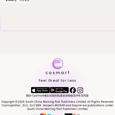
C
6,000
分
所有會員
Feel Great for Less
關於 Cosmart
條款與細則
私隱政策
聯絡我們
常見問題
Copyright © 2026 South China Morning Post Publishers Limited. All Rights Reserved.
Cosmopolitan , ELLE , ELLE MEN , Harper's BAZAAR and Esquire are publications under
South China Morning Post Publishers Limited.