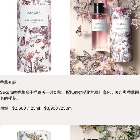
香薰介紹﹕
Sakura的香薰盒子描繪著一片幻境，配以微妙變化的粉紅底色，喚起與香薰同
名的櫻花。
價錢﹕$2,600 /125ml、$3,900 /250ml