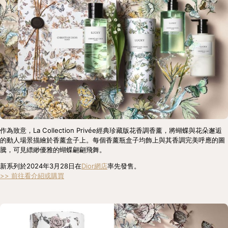
作為致意，La Collection Privée經典珍藏版花香調香薰，將蝴蝶與花朵邂逅
的動人場景描繪於香薰盒子上。每個香薰瓶盒子均飾上與其香調完美呼應的圖
騰，可見縹緲優雅的蝴蝶翩翩飛舞。
新系列於2024年3月28日在
Dior網店
率先發售。
>> 前往看介紹或購買