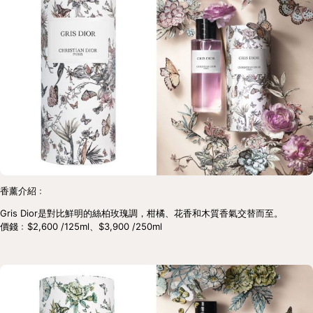
香薰介紹﹕
Gris Dior是對比鮮明的絲柏玫瑰調，柑橘、花香和木質香氣交替而至。
價錢﹕$2,600 /125ml、$3,900 /250ml