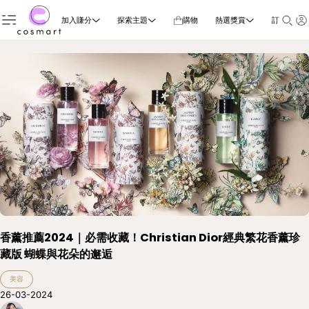
加入賺分
探索主題
購物
熱選獎賞
訂閱雜誌
香薰推薦2024｜必需收藏！Christian Dior經典繁花香薰珍
藏版 蝴蝶與花朵的邂逅
美容
26-03-2024