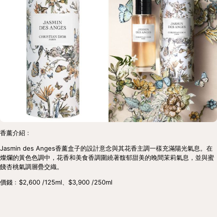
香薰介紹﹕
Jasmin des Anges香薰盒子的設計意念與其花香主調一樣充滿陽光氣息。在
燦爛的黃色色調中，花香和美食香調圍繞著馥郁甜美的晚間茉莉氣息，並與蜜
餞杏桃氣調層疊交織。
價錢﹕$2,600 /125ml、$3,900 /250ml