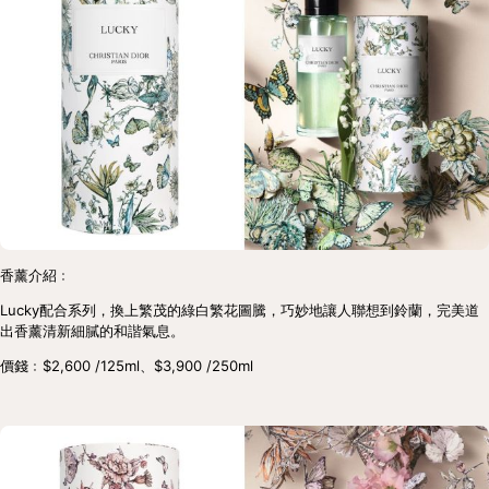
香薰介紹﹕
Lucky配合系列，換上繁茂的綠白繁花圖騰，巧妙地讓人聯想到鈴蘭，完美道
出香薰清新細膩的和諧氣息。
價錢﹕$2,600 /125ml、$3,900 /250ml