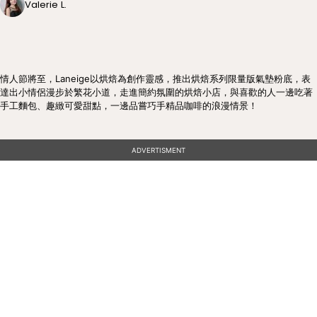
Valerie L.
情人節將至，Laneige以烘焙為創作靈感，推出烘焙系列限量版氣墊粉底，表
達出小情侶漫步於繁花小道，走進簡約氛圍的烘焙小店，與喜歡的人一邊吃著
手工麵包、趣緻可愛甜點，一邊品嘗巧手精品咖啡的浪漫情景！
ADVERTISMENT