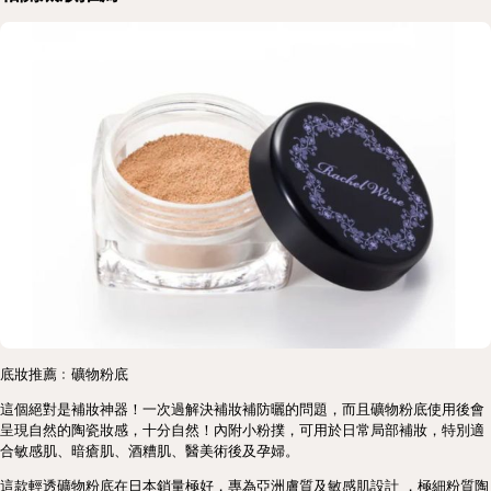
底妝推薦﹕礦物粉底
這個絕對是補妝神器！一次過解決補妝補防曬的問題，而且礦物粉底使用後會
呈現自然的陶瓷妝感，十分自然！內附小粉撲，可用於日常局部補妝，特別適
合敏感肌、暗瘡肌、酒糟肌、醫美術後及孕婦。
這款輕透礦物粉底在日本銷量極好，專為亞洲膚質及敏感肌設計 ，極細粉質陶