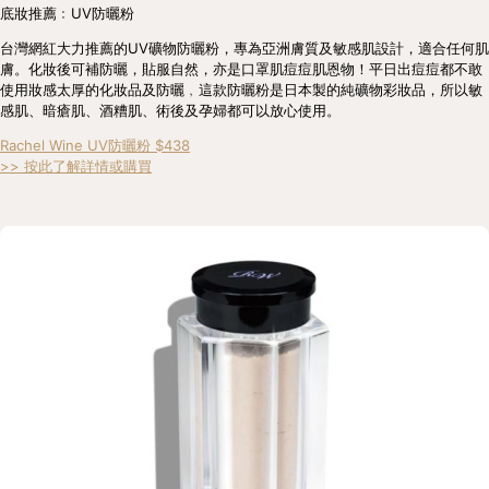
底妝推薦﹕UV防曬粉
台灣網紅大力推薦的UV礦物防曬粉，專為亞洲膚質及敏感肌設計，適合任何肌
膚。化妝後可補防曬，貼服自然，亦是口罩肌痘痘肌恩物！平日出痘痘都不敢
使用妝感太厚的化妝品及防曬﹐這款防曬粉是日本製的純礦物彩妝品，所以敏
感肌、暗瘡肌、酒糟肌、術後及孕婦都可以放心使用。
Rachel Wine UV防曬粉 $438
>> 按此了解詳情或購買