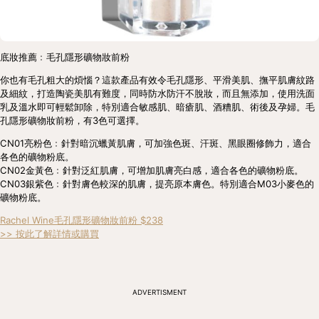
底妝推薦﹕毛孔隱形礦物妝前粉
你也有毛孔粗大的煩惱？這款產品有效令毛孔隱形、平滑美肌、撫平肌膚紋路
及細紋，打造陶瓷美肌有難度，同時防水防汗不脫妝，而且無添加，使用洗面
乳及溫水即可輕鬆卸除，特別適合敏感肌、暗瘡肌、酒糟肌、術後及孕婦。毛
孔隱形礦物妝前粉，有3色可選擇。
CN01亮粉色﹕針對暗沉蠟黃肌膚，可加強色斑、汗斑、黑眼圈修飾力，適合
各色的礦物粉底。
CN02金黃色﹕針對泛紅肌膚，可增加肌膚亮白感，適合各色的礦物粉底。
CN03銀紫色﹕針對膚色較深的肌膚，提亮原本膚色。特別適合M03小麥色的
礦物粉底。
Rachel Wine毛孔隱形礦物妝前粉 $238
>> 按此了解詳情或購買
ADVERTISMENT