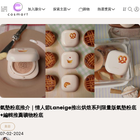
加入賺分
探索主題
購物
熱選獎賞
訂閱雜誌
氣墊粉底推介｜情人節Laneige推出烘焙系列限量版氣墊粉底
+編輯推薦礦物粉底
美容
07-02-2024