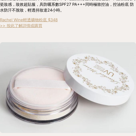
瓷妝感，妝效超貼服，具防曬系數SPF27 PA+++同時極致控油，控油粉底 防
水防汗不脫妝，輕透持妝達24小時。
Rachel Wine輕透礦物粉底 $348
>> 按此了解詳情或購買