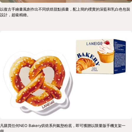
以復古手繪畫風創作出不同烘焙甜點插畫，配上簡約樸實的深藍和乳白色包裝
設計，超級精緻。
凡購買任何NEO Bakery烘焙系列氣墊粉底，即可獲贈以限量版手機支架一
個。