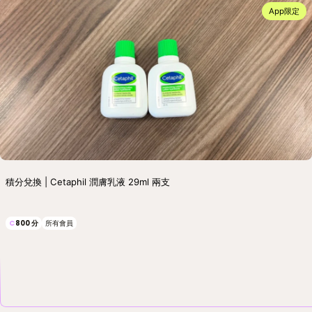
App限定
積分兌換 | Cetaphil 潤膚乳液 29ml 兩支
C
800
分
所有會員