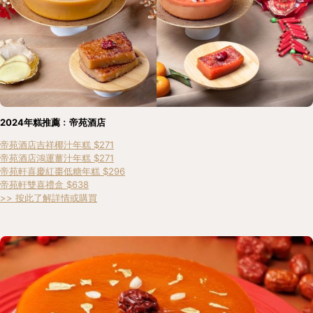
2024年糕推薦﹕帝苑酒店
帝苑酒店吉祥椰汁年糕 $271
帝苑酒店鴻運薑汁年糕 $271
帝苑軒喜慶紅棗低糖年糕 $296
帝苑軒雙喜禮盒 $638
>> 按此了解詳情或購買