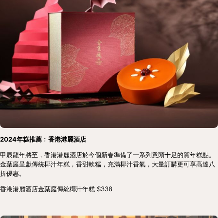
2024年糕推薦﹕香港港麗酒店
甲辰龍年將至，香港港麗酒店於今個新春準備了一系列意頭十足的賀年糕點。
金葉庭呈獻傳統椰汁年糕，香甜軟糯，充滿椰汁香氣，大量訂購更可享高達八
折優惠。
香港港麗酒店金葉庭傳統椰汁年糕 $338