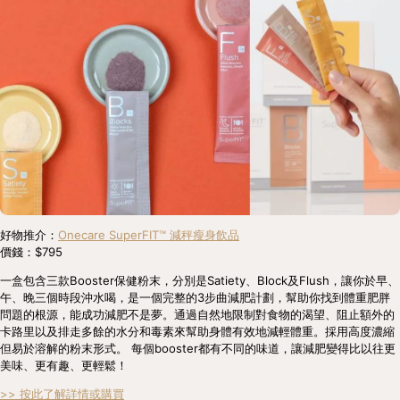
好物推介：
Onecare SuperFIT™ 減秤瘦身飲品
價錢：$795
一盒包含三款Booster保健粉末，分別是Satiety、Block及Flush，讓你於早、
午、晚三個時段沖水喝，是一個完整的3步曲減肥計劃，幫助你找到體重肥胖
問題的根源，能成功減肥不是夢。通過自然地限制對食物的渴望、阻止額外的
卡路里以及排走多餘的水分和毒素來幫助身體有效地減輕體重。採用高度濃縮
但易於溶解的粉末形式。 每個booster都有不同的味道，讓減肥變得比以往更
美味、更有趣、更輕鬆！
>> 按此了解詳情或購買