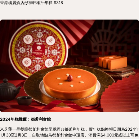
香港瑰麗酒店彤福軒椰汁年糕 $318
2024年糕推薦﹕都爹利會館
米芝蓮一星餐廳都爹利會館呈獻經典都爹利年糕，賀年糕點換領日期為2024年
1月30至2月8日，自取地點為都爹利會館中環店。消費滿$4,000元或以上可免