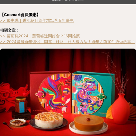
【Cosmart會員優惠】
>> 優惠碼｜香江花月賀年糕點八五折優惠
相關文章﹕
>> 蘿蔔糕2024｜蘿蔔糕邊間好食？16間推薦
>> 2024農曆新年習俗｜開運、旺財、旺人緣方法！過年之前10件必做的事！