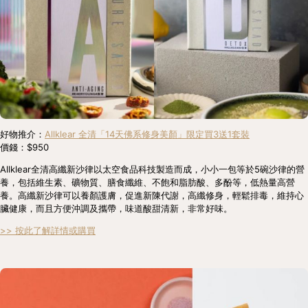
好物推介：
Allklear 全清「14天佛系修身美顏」限定買3送1套裝
價錢：$950
Allklear全清高纖新沙律以太空食品科技製造而成，小小一包等於5碗沙律的營
養，包括維生素、礦物質、膳食纖維、不飽和脂肪酸、多酚等，低熱量高營
養。高纖新沙律可以養顏護膚，促進新陳代謝，高纖修身，輕鬆排毒，維持心
臟健康，而且方便沖調及攜帶，味道酸甜清新，非常好味。
>> 按此了解詳情或購買