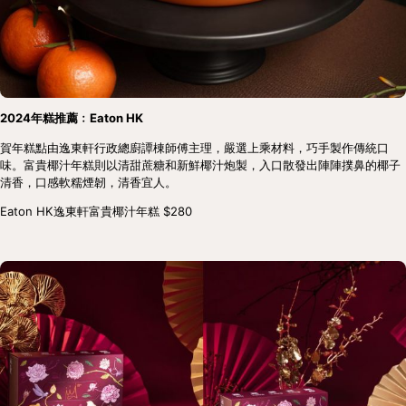
2024年糕推薦﹕Eaton HK
賀年糕點由逸東軒行政總廚譚棟師傅主理，嚴選上乘材料，巧手製作傳統口
味。富貴椰汁年糕則以清甜蔗糖和新鮮椰汁炮製，入口散發出陣陣撲鼻的椰子
清香，口感軟糯煙韌，清香宜人。
Eaton HK逸東軒富貴椰汁年糕 $280