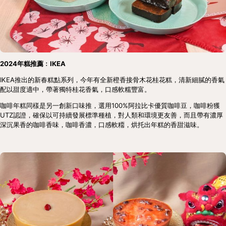
2024年糕推薦﹕IKEA
IKEA推出的新春糕點系列，今年有全新橙香接骨木花桂花糕，清新細膩的香氣
配以甜度適中，帶著獨特桂花香氣，口感軟糯豐富。
咖啡年糕同樣是另一創新口味推，選用100%阿拉比卡優質咖啡豆，咖啡粉獲
UTZ認證，確保以可持續發展標準種植，對人類和環境更友善，而且帶有濃厚
深沉果香的咖啡香味，咖啡香濃，口感軟糥，烘托出年糕的香甜滋味。