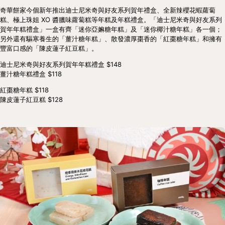
奇華餅家今個新年推出迪士尼米奇與好友系列賀年禮盒、全新辣櫻花蝦蘿蔔
糕、極上珠姐 XO 醬臘味蘿蔔糕等年糕及年糕禮盒。「迪士尼米奇與好友系列
賀年年糕禮盒」一盒有齊「迷你亞嫲糖年糕」及「迷你椰汁糖年糕」各一個；
另外還有驅寒養生的「薑汁糖年糕」、散發濃厚棗香的「紅棗糖年糕」和擁有
豐富口感的「陳皮蓮子紅豆糕」。
迪士尼米奇與好友系列賀年年糕禮盒 $148
薑汁糖年糕禮盒 $118
紅棗糖年糕 $118
陳皮蓮子紅豆糕 $128