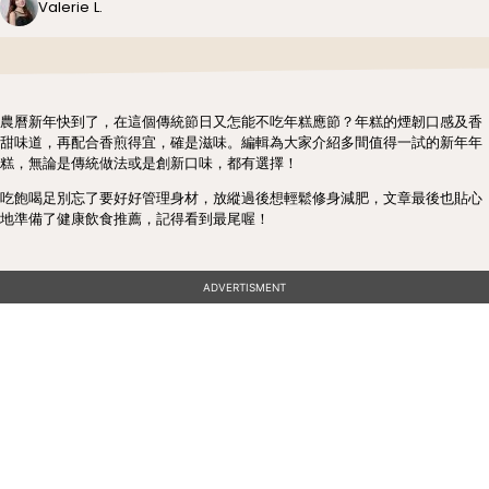
Valerie L.
農曆新年快到了，在這個傳統節日又怎能不吃年糕應節？年糕的煙韌口感及香
甜味道，再配合香煎得宜，確是滋味。編輯為大家介紹多間值得一試的新年年
糕，無論是傳統做法或是創新口味，都有選擇！
吃飽喝足別忘了要好好管理身材，放縱過後想輕鬆修身減肥，文章最後也貼心
地準備了健康飲食推薦，記得看到最尾喔！
ADVERTISMENT