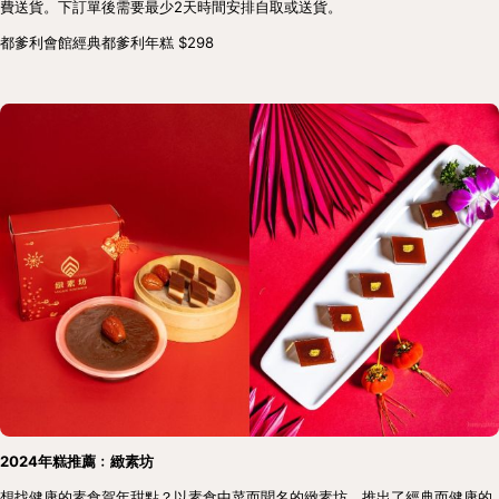
費送貨。下訂單後需要最少2天時間安排自取或送貨。
都爹利會館經典都爹利年糕 $298
2024年糕推薦﹕緻素坊
想找健康的素食賀年甜點？以素食中菜而聞名的緻素坊，推出了經典而健康的