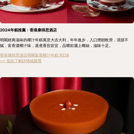
2024年糕推薦﹕香港康得思酒店
明閣經典滋味的椰汁年糕寓意大吉大利，年年進步，入口煙韌軟滑，清甜不
膩，富香濃椰汁味，蒸煮香煎皆宜，品嚐前灑上椰絲，滋味十足。
香港康得思酒店明閣富貴椰汁年糕 $238
>> 按此了解詳情或購買