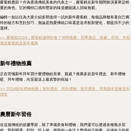
蘿蔔糕應節？作為香港傳統美食的代表之一，蘿蔔糕在新年期間扮演著舉足輕
重的角色。它的獨特口感和豐富的味道總能讓人回味無窮。
編輯一如以往為大家介紹多間值得一試的新年蘿蔔糕，每個品牌都有著自己獨
特的秘方和烹飪技巧，無論是熱愛傳統口味還是追求創新變化，都提供不少的
選擇。
>> 蘿蔔糕2024｜蘿蔔糕邊間好食？16間推薦﹕四季酒店、富豪、帝苑、半島
酒店蘿蔔糕及新年優惠
新年禮物推薦
正在苦惱新年拜年買什麼禮物給長輩、親戚？推薦多款賀年禮盒、新年禮物
籃、拜年禮物，向至親送上最真摯的祝福！
>> 2024新年禮物推薦｜賀年禮盒、拜年禮物﹕望月禮盒、半島龍年迎春賀年
禮盒
農曆新年習俗
在這個傳統的節慶季節，除了準備美食和禮物，我們還可以透過各種風水習
俗，幫助開運、旺財、旺人緣，替新的一年注入豐盛的正能量。在過年之前有