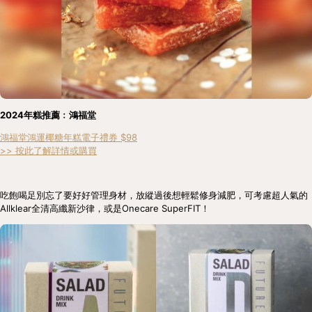
2024年糕推薦﹕鴻福堂
鴻福堂鴻運椰糖年糕電子禮券 $98
>> 按此了解詳情或購買
吃飽喝足別忘了要好好管理身材，放縱過後想輕鬆修身減肥，可考慮超人氣的
Allklear全清高纖新沙律，或是Onecare SuperFIT！