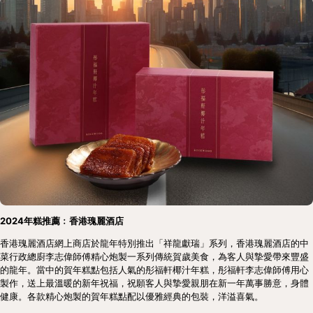
2024年糕推薦﹕香港瑰麗酒店
香港瑰麗酒店網上商店於龍年特別推出「祥龍獻瑞」系列，香港瑰麗酒店的中
菜行政總廚李志偉師傅精心炮製一系列傳統賀歲美食，為客人與摯愛帶來豐盛
的龍年。當中的賀年糕點包括人氣的彤福軒椰汁年糕，彤福軒李志偉師傅用心
製作，送上最溫暖的新年祝福，祝願客人與摯愛親朋在新一年萬事勝意，身體
健康。各款精心炮製的賀年糕點配以優雅經典的包裝，洋溢喜氣。