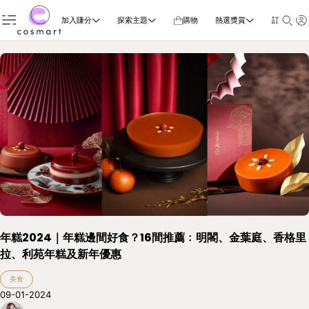
加入賺分
探索主題
購物
熱選獎賞
訂閱雜誌
年糕2024｜年糕邊間好食？16間推薦﹕明閣、金葉庭、香格里
拉、利苑年糕及新年優惠
美食
09-01-2024