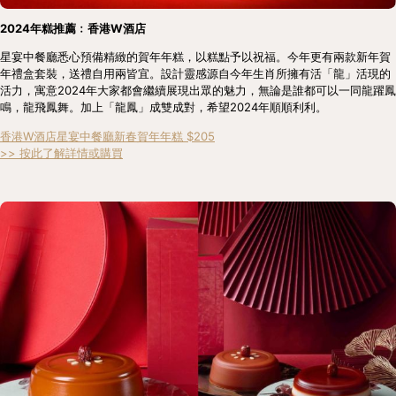
2024年糕推薦﹕香港W酒店
星宴中餐廳悉心預備精緻的賀年年糕，以糕點予以祝福。今年更有兩款新年賀
年禮盒套裝，送禮自用兩皆宜。設計靈感源自今年生肖所擁有活「龍」活現的
活力，寓意2024年大家都會繼續展現出眾的魅力，無論是誰都可以一同龍躍鳳
鳴，龍飛鳳舞。加上「龍鳳」成雙成對，希望2024年順順利利。
香港W酒店星宴中餐廳新春賀年年糕 $205
>> 按此了解詳情或購買