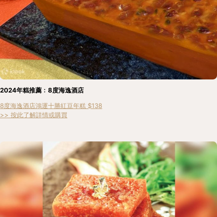
2024年糕推薦﹕8度海逸酒店
8度海逸酒店鴻運十勝紅豆年糕 $138
>> 按此了解詳情或購買