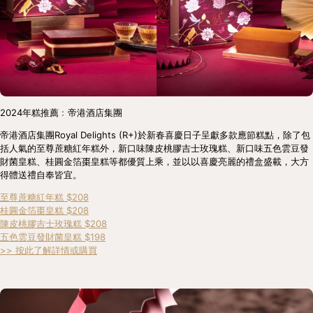
2024年糕推薦﹕帝港酒店集團
帝港酒店集團Royal Delights (R+)於新春喜慶日子呈獻多款應節糕點，除了包
括人氣的至尊蔗糖紅年糕外，新口味陳皮桃膠吉士玫瑰糕、新口味五色雲豆發
財菌皇糕、桂圓金箔棗皇糕等都優質上乘，並以以喜慶亮麗的禮盒盛載，大方
得體送禮自奉皆宜。
至尊蔗糖紅年糕 $208
桂圓金箔棗皇糕 $208
陳皮桃膠吉士玫瑰糕 $208
五色雲豆發財菌皇糕 $198
>> 按此了解詳情或購買