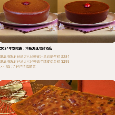
2024年糕推薦﹕港島海逸君綽酒店
港島海逸君綽酒店君綽軒薑汁黑蔗糖年糕 $284
港島海逸君綽酒店君綽軒遠年陳皮棗蓉糕 $299
>> 按此了解詳情或購買