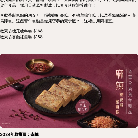
賀年食品，採用天然原料製成，以素食珍饌迎接龍年！
喜歡香甜糕點的朋友可一嚐養顏紅棗糕、有機蔗糖年糕，以及香氣四溢的桂花
馬蹄糕。這些賀年糕點是健康營養的素食版本，送禮自用兩相宜。
緻素坊機蔗糖年糕 $168
緻素坊養顏紅棗糕 $158
2024年糕推薦﹕奇華