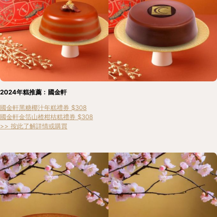
2024年糕推薦﹕國金軒
國金軒黑糖椰汁年糕禮券 $308
國金軒金箔山楂柑桔糕禮券 $308
>> 按此了解詳情或購買