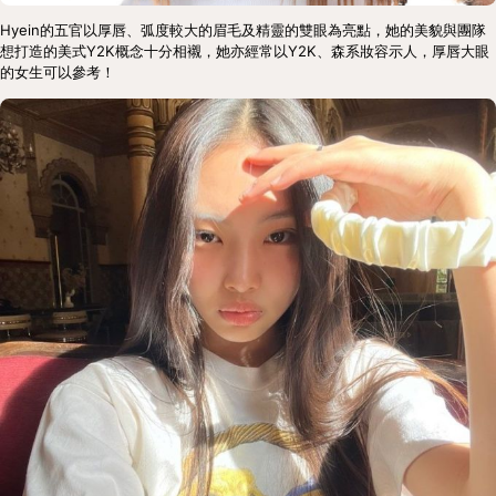
Hyein的五官以厚唇、弧度較大的眉毛及精靈的雙眼為亮點，她的美貌與團隊
想打造的美式Y2K概念十分相襯，她亦經常以Y2K、森系妝容示人，厚唇大眼
的女生可以參考！