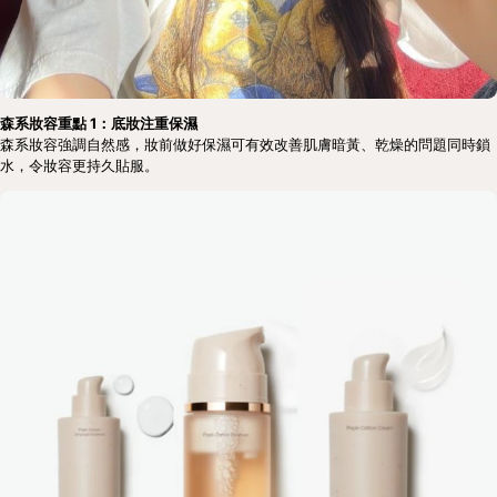
森系妝容重點 1：底妝注重保濕
森系妝容強調自然感，妝前做好保濕可有效改善肌膚暗黃、乾燥的問題同時鎖
水，令妝容更持久貼服。