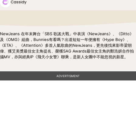
Cassidy
NewJeans 在年末舞台「SBS 歌謠大戰」中表演《NewJeans》、《Ditto》
及《OMG》組曲，Bunnies有看嗎？出道短短一年便擁有《Hype Boy》、
《ETA》、《Attention》多首人氣歌曲的NewJeans，更先後找來影帝梁朝
偉、獲艾美獎最佳女主角提名、榮獲SAG Awards最佳女主角的鄭浩妍合作拍
攝MV，亦與經典IP《飛天小女警》聯乘，是新人女團中不能忽視的新星。
ADVERTISMENT