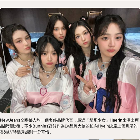
NewJeans全團都人均一個奢侈品牌代言，最近「貓系少女」Haerin來港出席
品牌活動後，不少Bunnies對於作為LV品牌大使的忙內Hyein缺席上個月尾的
香港LV時裝秀感到十分可惜。