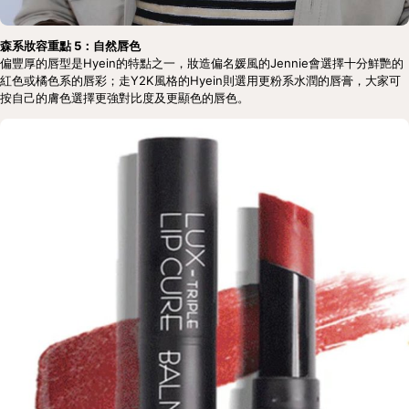
森系妝容重點 5：自然唇色
偏豐厚的唇型是Hyein的特點之一，妝造偏名媛風的Jennie會選擇十分鮮艷的
紅色或橘色系的唇彩；走Y2K風格的Hyein則選用更粉系水潤的唇膏，大家可
按自己的膚色選擇更強對比度及更顯色的唇色。