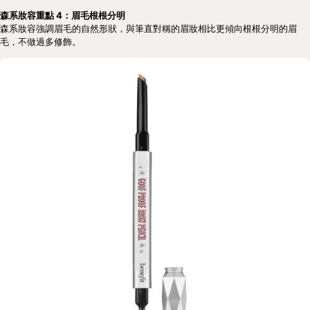
森系妝容重點 4：眉毛根根分明
森系妝容強調眉毛的自然形狀，與筆直對稱的眉妝相比更傾向根根分明的眉
毛，不做過多修飾。