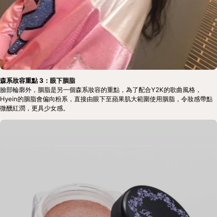
森系妝容重點 3：眼下胭脂
臉部輪廓外，胭脂是另一個森系妝容的重點，為了配合Y2K的歌曲風格，
Hyein的胭脂會偏向粉系，直接由眼下至蘋果肌大範圍使用胭脂，令妝感帶點
微醺紅潤，更具少女感。