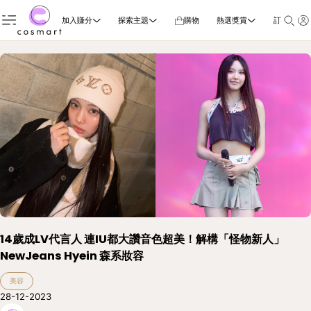
加入賺分
探索主題
購物
熱選獎賞
訂閱雜誌
14歲成LV代言人 連IU都大讚音色超美！解構「怪物新人」
NewJeans Hyein 森系妝容
美容
28-12-2023