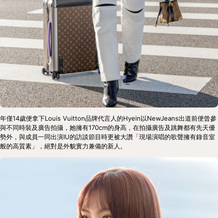
年僅14歲便拿下Louis Vuitton品牌代言人的Hyein以NewJeans出道前便曾參
與不同時裝及廣告拍攝，她擁有170cm的身高，在拍攝廣告及跳舞都有先天優
勢外，與成員一同出演IU的訪談節目時更被大讚「現場演唱的歌聲擁有錄音室
般的高質素」，絕對是外貌實力兼備的新人。