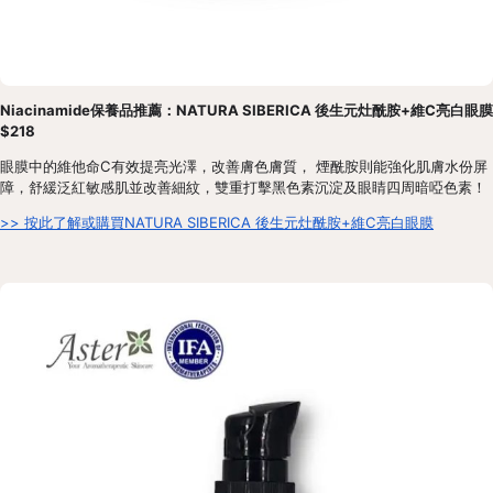
Niacinamide保養品推薦：NATURA SIBERICA 後生元灶酰胺+維C亮白眼膜 
$218
眼膜中的維他命C有效提亮光澤，改善膚色膚質， 煙酰胺則能強化肌膚水份屏
障，舒緩泛紅敏感肌並改善細紋，雙重打擊黑色素沉淀及眼睛四周暗啞色素！
>> 按此了解或購買NATURA SIBERICA 後生元灶酰胺+維C亮白眼膜