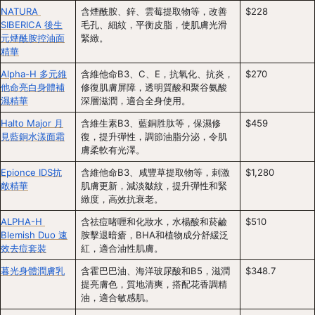
NATURA 
含煙酰胺、鋅、雲莓提取物等，改善
$228
SIBERICA 後生
毛孔、細紋，平衡皮脂，使肌膚光滑
元煙酰胺控油面
緊緻。
精華
Alpha-H 多元維
含維他命B3、C、E，抗氧化、抗炎，
$270
他命亮白身體補
修復肌膚屏障，透明質酸和聚谷氨酸
濕精華
深層滋潤，適合全身使用。
Halto Major 月
含維生素B3、藍銅胜肽等，保濕修
$459
見藍銅水漾面霜
復，提升彈性，調節油脂分泌，令肌
膚柔軟有光澤。
Epionce IDS抗
含維他命B3、咸豐草提取物等，刺激
$1,280
敵精華
肌膚更新，減淡皺紋，提升彈性和緊
緻度，高效抗衰老。
ALPHA-H 
含祛痘啫喱和化妝水，水楊酸和菸鹼
$510
Blemish Duo 速
胺擊退暗瘡，BHA和植物成分舒緩泛
效去痘套裝
紅，適合油性肌膚。
暮光身體潤膚乳
含霍巴巴油、海洋玻尿酸和B5，滋潤
$348.7
提亮膚色，質地清爽，搭配花香調精
油，適合敏感肌。