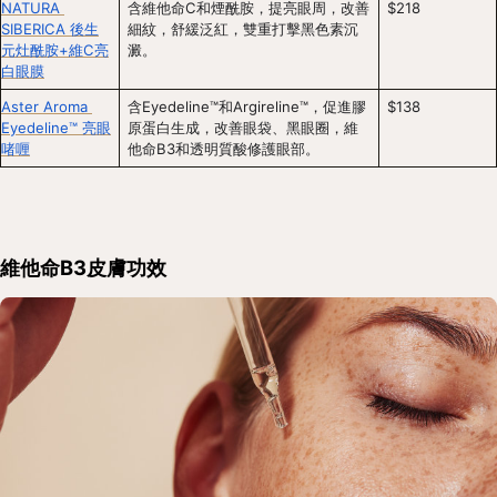
NATURA 
含維他命C和煙酰胺，提亮眼周，改善
$218
SIBERICA 後生
細紋，舒緩泛紅，雙重打擊黑色素沉
元灶酰胺+維C亮
澱。
白眼膜
Aster Aroma 
含Eyedeline™和Argireline™，促進膠
$138
Eyedeline™ 亮眼
原蛋白生成，改善眼袋、黑眼圈，維
啫喱
他命B3和透明質酸修護眼部。
維他命B3皮膚功效