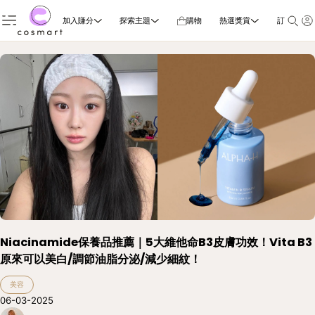
加入賺分
探索主題
購物
熱選獎賞
訂閱雜誌
Niacinamide保養品推薦｜5大維他命B3皮膚功效！Vita B3
原來可以美白/調節油脂分泌/減少細紋！
美容
06-03-2025