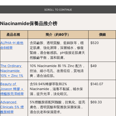
SCROLL TO CONTINUE
Niacinamide保養品推介榜
產品名稱
簡介（約80字）
價錢
ALPHA-H 維他
含菸鹼胺、透明質酸、藍銅肽等，穩
$520
命B精華
定肌膚、強化屏障，深層補水，修復
緊緻，適合敏感肌。pH值接近肌膚天
然酸鹼平衡，溫和親膚。
The Ordinary 
10% Niacinamide 和 1% Zinc 配方，
$49
Niacinamide 
控油、縮小毛孔、改善痘痘，質地清
10% + Zinc 1%
爽，適合油痘肌。
Beauty of 
含59.94%蜂膠萃取和2% 
$140.07
Joseon 蜂膠 + 
Niacinamide，滋養不黏膩，補水保
煙醯胺亮澤精華
濕，提升光澤，淡化暗沉。
Advanced 
5%煙酰胺搭配阿魏酸，抗氧化、提亮
$69.33
Clinicals 5% 煙
膚色，透明質酸和緊雅肽深層保濕，
酰胺精華
適合抗老和保濕需求。