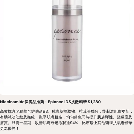
Niacinamide保養品推薦：Epionce IDS抗敵精華 $1,280
高效抗衰老精華含維他命B3、咸豐草提取物、椎茸等成分，能刺激肌膚更新，
有助減淡幼紋及皺紋，撫平肌膚粗糙，均勻膚色同時提升肌膚彈性、緊緻度及
膚質。只需一星期，改善肌膚衰老徵狀達94%，比市場上其他醫學抗氧老精華
更為優勝！