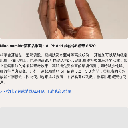
Niacinamide保養品推薦：ALPHA-H 維他命B精華 $520
精華含菸鹼胺、透明質酸、藍銅肽及奇亞籽等高效成份， 菸鹼胺可以幫助穩定
肌膚、強化屏障，而維他命B5則能深入補水，讓肌膚維持柔嫩細滑的狀態，加
上藍銅胜肽的修復與緊緻效果，讓肌膚免受有害的環境傷害，同時減少乾燥、
細紋等早衰跡象。此外，這款精華的 pH 值在 5.2 - 5.6 之間，與肌膚的天然
酸鹼平衡接近，因此使用起來溫和親膚，不容易造成刺激，敏感肌也能安心使
用。
>> 按此了解或購買ALPHA-H 維他命B精華