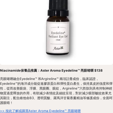
Niacinamide保養品推薦：Aster Aroma Eyedeline™ 亮眼啫喱 $138
亮眼啫喱融合Eyedeline™ 和Argireline™ 兩項註冊成份，臨床認證，
Eyedeline™的海洋成分能促進膠原蛋白和彈性蛋白產生，保持真皮的強度和彈
性，從而改善眼袋、浮腫、黑眼圈、眼紋，Argireline™六胜肽則具有抑制神經
物質過度釋放的作用，有助減少表情紋及細紋呈現，對於減少眼部皺紋效果尤
其顯注，配合維他命B3、透明質酸、羅馬洋甘菊香薰精油等修護成份，全面呵
護眼晴！
>> 按此了解或購買Aster Aroma Eyedeline™ 亮眼啫喱