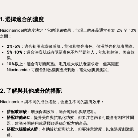
1. 選擇適合的濃度
Niacinamide的濃度決定了它的護膚效果，市場上的產品通常介於 2% 至 10% 
之間：
2%-5%
：適合初用者或敏感肌，能溫和提亮膚色、保濕並強化肌膚屏障。
5%-10%
：適合油痘肌或有明顯膚色不均問題的人，能加強控油、美白效
果。
10%以上
：適合有明顯斑點、毛孔粗大或抗老需求者，但高濃度 
Niacinamide 可能會對敏感肌造成刺激，需先做肌膚測試。
2. 了解與其他成分的搭配
Niacinamide 與不同的成分搭配，會產生不同的護膚效果：
搭配玻尿酸
：增強保濕效果，適合乾燥肌與敏感肌。
搭配維他命C
：提升美白與抗氧化功效，但要注意兩者可能會有相容性問
題，建議分開使用或選擇經過穩定配方的產品。
搭配水楊酸或A醇
：有助於抗痘與抗老，但要注意濃度，以免過度刺激肌
膚。