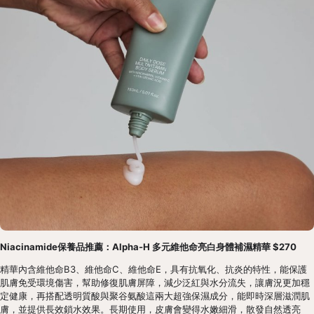
Niacinamide保養品推薦：Alpha-H 多元維他命亮白身體補濕精華 $270
精華內含維他命B3、維他命C、維他命E，具有抗氧化、抗炎的特性，能保護
肌膚免受環境傷害，幫助修復肌膚屏障，減少泛紅與水分流失，讓膚況更加穩
定健康，再搭配透明質酸與聚谷氨酸這兩大超強保濕成分，能即時深層滋潤肌
膚，並提供長效鎖水效果。長期使用，皮膚會變得水嫩細滑，散發自然透亮