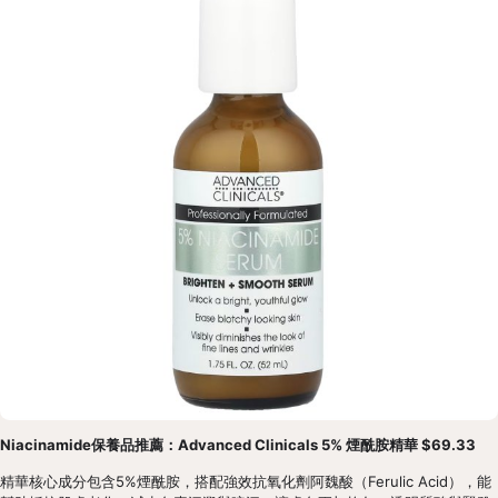
Niacinamide保養品推薦：Advanced Clinicals 5% 煙酰胺精華 $69.33
精華核心成分包含5%煙酰胺，搭配強效抗氧化劑阿魏酸（Ferulic Acid），能