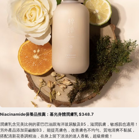
Niacinamide保養品推薦：暮光身體潤膚乳 $348.7
潤膚乳含完美比例的霍巴巴油跟海洋玻尿酸及B5，滋潤肌膚，敏感肌也適用！
另外產品添加菸鹼酸B3， 能提亮膚色，改善膚色不均勻。質地清爽不黏膩，
搭配清新花香調精油，在身上留下淡淡的迷人香氣，超級療癒！