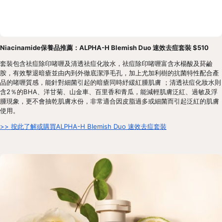
Niacinamide保養品推薦：ALPHA-H Blemish Duo 速效去痘套裝 $510
套裝包含祛痘除印啫喱及清透祛痘化妝水，祛痘除印啫喱富含水楊酸及菸鹼
胺，有效擊退暗瘡並由內到外徹底潔淨毛孔，加上尤加利樹的抗菌特性配合產
品的啫喱質感，能針對細菌引起的暗瘡同時紓緩紅腫肌膚 ；清透祛痘化妝水則
含2％的BHA、洋甘菊、山金車、百里香和青瓜，能減輕肌膚泛紅、過敏及浮
腫現象，更不會抽乾肌膚水份，非常適合因皮脂過多或細菌而引起泛紅的肌膚
使用。
>> 按此了解或購買ALPHA-H Blemish Duo 速效去痘套裝