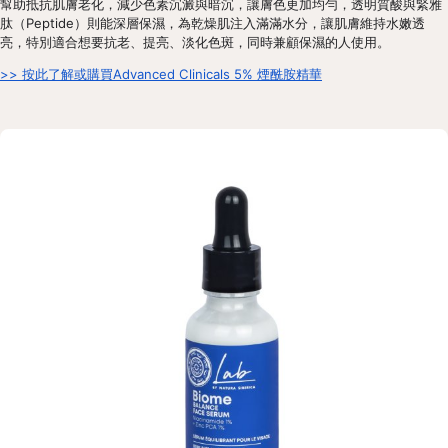
幫助抵抗肌膚老化，減少色素沉澱與暗沉，讓膚色更加均勻，透明質酸與緊雅
肽（Peptide）則能深層保濕，為乾燥肌注入滿滿水分，讓肌膚維持水嫩透
亮，特別適合想要抗老、提亮、淡化色斑，同時兼顧保濕的人使用。
>> 按此了解或購買Advanced Clinicals 5% 煙酰胺精華