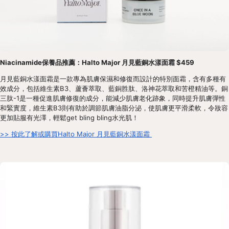
Niacinamide保養品推薦：Halto Major 月見藍銅水漾面霜 $459
月見藍銅水漾面霜是一款專為肌膚保濕和修復而設計的特別面霜，含有多種有
效成分，包括維生素B3、蘆薈萃取、藍銅胜肽、洛神花萃取和苦橙精油等。銅
三肽-1是一種促進肌膚修復的成分，能減少肌膚老化跡象，同時提升肌膚彈性
和緊實度，維生素B3則有助於調節肌膚油脂分泌，使肌膚更平滑柔軟，令妝容
更加貼服有光澤，輕鬆get bling bling水光肌！
>> 按此了解或購買Halto Major 月見藍銅水漾面霜 