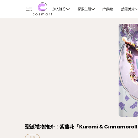
加入賺分
探索主題
購物
熱選獎賞
聖誕禮物推介！紫藤花「Kuromi & Cinnamor
美容