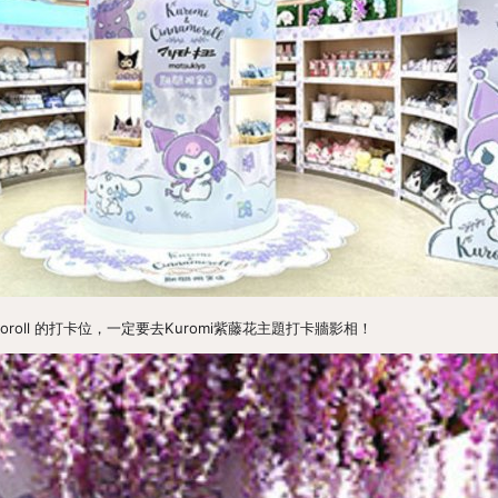
amoroll 的打卡位，一定要去Kuromi紫藤花主題打卡牆影相！