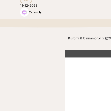
11-12-2023
Cassidy
「Kuromi & Cinnamo