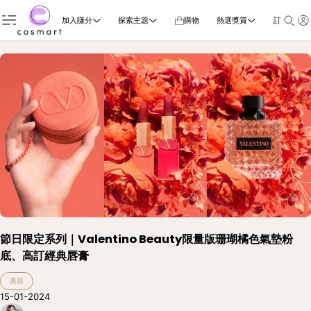
加入賺分
探索主題
購物
熱選獎賞
訂閱雜誌
節日限定系列｜Valentino Beauty限量版珊瑚橘色氣墊粉
底、高訂經典唇膏
美容
15-01-2024