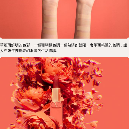
華麗而鮮明的色彩，一種珊瑚橘色調一種熱情如豔陽、奢華而精緻的色調，讓
人在來年擁抱奇幻浪漫的生活體驗。