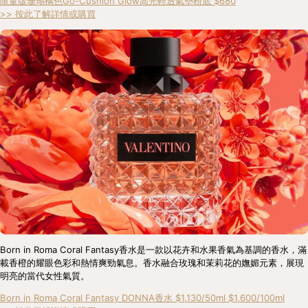
限量版珊瑚橘色Go-Cushion Glow高光輕透氣墊粉底 $680
>> 按此了解詳情或購買
Born in Roma Coral Fantasy香水是一款以花卉和水果香氣為基調的香水，滿
載香橙的耀眼色彩和熱情爽勁氣息。香水融合玫瑰和茉莉花的嫵媚元素，展現
明亮的當代女性氣質。
Born in Roma Coral Fantasy DONNA香水 $1,130/50ml $1,600/100ml