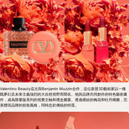
Valentino Beauty這次與Benjamin Muzzin合作，這位新晉3D藝術家以一種
既夢幻且未來主義強烈的大自然視野而聞名。他與品牌共同創作的特色藝術畫
作，成為限量版系列的視覺主軸和禮盒圖案。透過繽紛的梅花和牡丹構圖，完
美體現品牌的前衛風格，同時忠於傳統的特質。