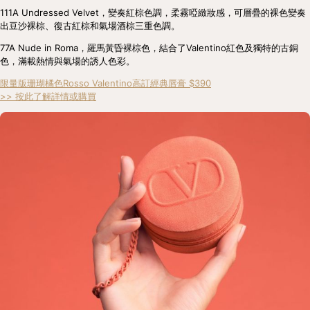
111A Undressed Velvet，變奏紅棕色調，柔霧啞緻妝感，可層疊的裸色變奏
出豆沙裸棕、復古紅棕和氣場酒棕三重色調。
77A Nude in Roma，羅馬黃昏裸棕色，結合了Valentino紅色及獨特的古銅
色，滿載熱情與氣場的誘人色彩。
限量版珊瑚橘色Rosso Valentino高訂經典唇膏 $390
>> 按此了解詳情或購買