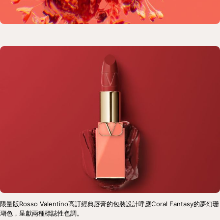
限量版Rosso Valentino高訂經典唇膏的包裝設計呼應Coral Fantasy的夢幻珊
瑚色，呈獻兩種標誌性色調。