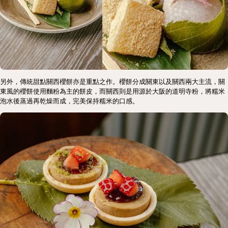
另外，傳統甜點關西櫻餅亦是重點之作。櫻餅分成關東以及關西兩大主流，關
東風的櫻餅使用麵粉為主的餅皮，而關西則是用源於大阪的道明寺粉，將糯米
泡水後蒸過再乾燥而成，完美保持糯米的口感。