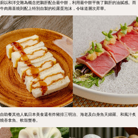
廚以和洋交雜為概念把鵝肝配合最中餅，利用最中餅平衡了鵝肝的油膩感。而
牛肉壽喜燒則配上特別自製的松露蛋泡沫，令味道層次昇華。
自助餐其他人氣日本美食還有炸豬排三明治、海老及白身魚天婦羅、和風汁炙
燒吞拿魚、軟殼蟹卷。