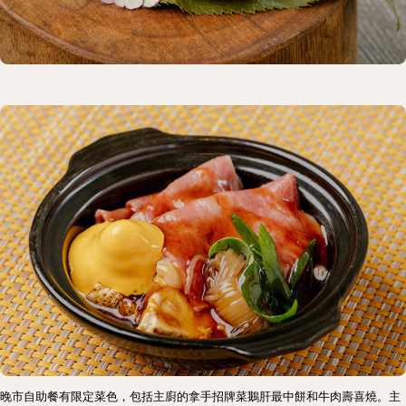
晚市自助餐有限定菜色，包括主廚的拿手招牌菜鵝肝最中餅和牛肉壽喜燒。主