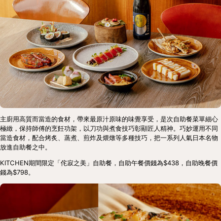
主廚用高質而當造的食材，帶來最原汁原味的味覺享受，是次自助餐菜單細心
極緻，保持師傅的烹飪功架，以刀功與煮食技巧彰顯匠人精神。巧妙運用不同
當造食材，配合烤炙、蒸煮、煎炸及煨燉等多種技巧，把一系列人氣日本名物
放進自助餐之中。
KITCHEN期間限定「侘寂之美」自助餐，自助午餐價錢為$438，自助晚餐價
錢為$798。