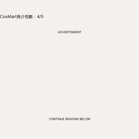
CosMart推介指數﹕4/5
ADVERTISMENT
CONTINUE READING BELOW