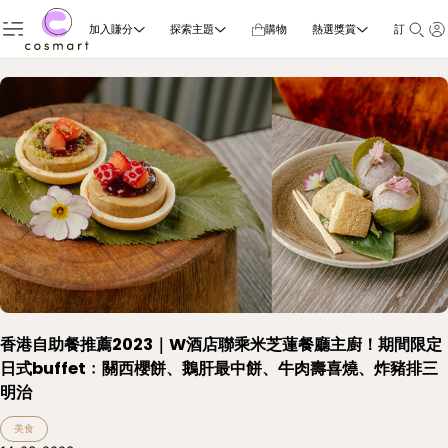
加入賺分
探索主題
購物
熱選獎賞
訂閱雜誌
香港自助餐推薦2023｜W酒店聯乘米芝蓮餐廳主廚！期間限定
日式buffet﹕關西櫻餅、鵝肝最中餅、牛肉壽喜燒、炸豬排三
明治
美食