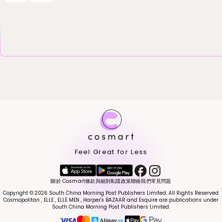
Feel Great for Less
關於 Cosmart
條款與細則
私隱政策
聯絡我們
常見問題
Copyright © 2026 South China Morning Post Publishers Limited. All Rights Reserved.
Cosmopolitan , ELLE , ELLE MEN , Harper's BAZAAR and Esquire are publications under
South China Morning Post Publishers Limited.