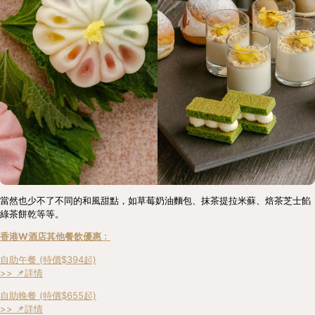
當然也少不了不同的和風甜點，如草莓奶油麵包、抹茶提拉米蘇、焙茶芝士餡
綠茶餅乾等等。
香港W酒店其他餐飲優惠﹕
自助午餐 (特價$394起)
>> 📌詳情
自助晚餐 (特價$655起)
>> 📌詳情