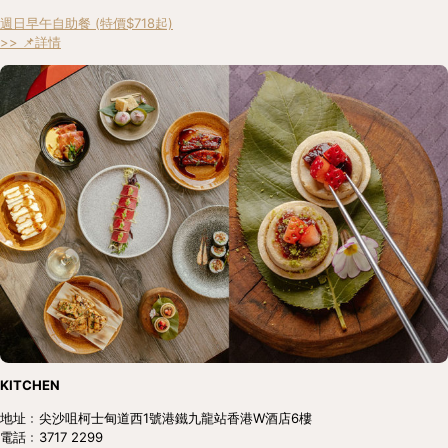
週日早午自助餐 (特價$718起)
>> 📌詳情
KITCHEN
地址﹕尖沙咀柯士甸道西1號港鐵九龍站香港W酒店6樓
電話﹕3717 2299