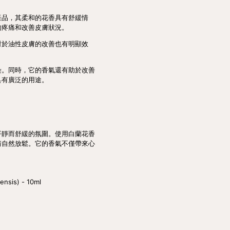
產品，其柔和的花香具有舒緩情
肉疼痛和改善皮膚狀況。
對於油性皮膚的改善也有明顯效
染。同時，它的香氣還有助於改善
具有廣泛的用途。
平靜而舒緩的氛圍。使用白蘭花香
情自然放鬆。它的香氣不僅帶來心
sis) - 10ml
A