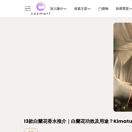
加入賺分
探索主題
購物
熱選獎賞
13款白蘭花香水推介｜白蘭花功效及用途？Kimature/
美容