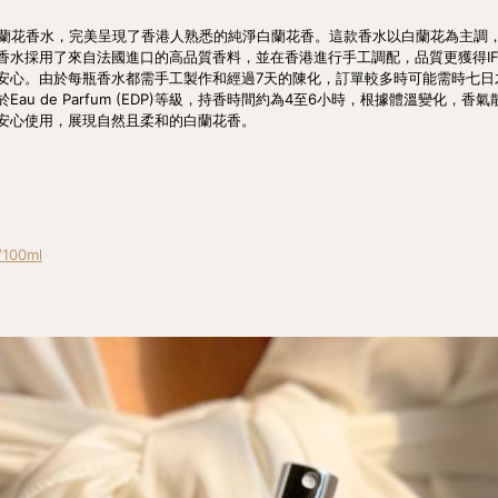
self」白蘭花香水，完美呈現了香港人熟悉的純淨白蘭花香。這款香水以白蘭花為
水採用了來自法國進口的高品質香料，並在香港進行手工調配，品質更獲得IFR
安心。由於每瓶香水都需手工製作和經過7天的陳化，訂單較多時可能需時七日
au de Parfum (EDP)等級，持香時間約為4至6小時，根據體溫變化，
安心使用，展現自然且柔和的白蘭花香。
100ml