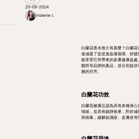
20-09-2024
Valerie L.
白蘭花香水推介有甚麼？白蘭花
途涵蓋了從促進血液循環、舒緩
能享受它所帶來的多重健康益處。編輯為
餾所等品牌的產品，並分別提供
雅的芬芳。
白蘭花功效
白蘭花被廣泛認為具有多種身心
情緒，並具有鎮靜效果，對於減
與病毒，緩解如濕疹、皮膚炎等
白蘭花用途