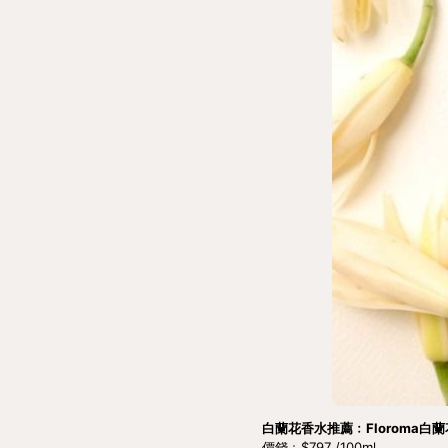
白蘭花香水推薦﹕Floroma白蘭
價錢﹕$797 /100ml