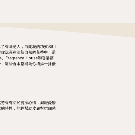
除了香味誘人，白蘭花的功效和用
讓你沉浸在清新自然的花香中，還
ragrance House和香港蒸
合，這些香水都能為你增添一抹優
其芳香有助於提振心情，減輕憂鬱
化的特性，能夠幫助皮膚對抗細菌