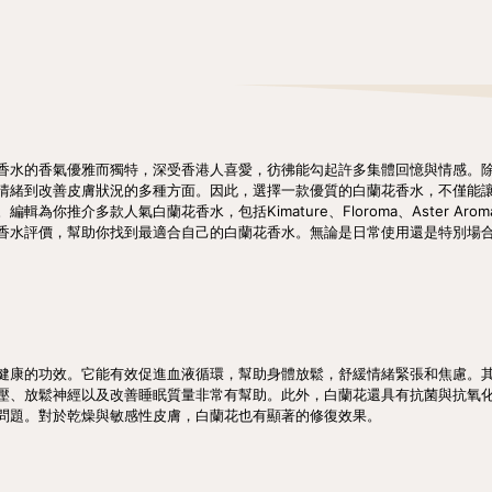
香水的香氣優雅而獨特，深受香港人喜愛，彷彿能勾起許多集體回憶與情感。
情緒到改善皮膚狀況的多種方面。因此，選擇一款優質的白蘭花香水，不僅能
你推介多款人氣白蘭花香水，包括Kimature、Floroma、Aster Aroma、F
香水評價，幫助你找到最適合自己的白蘭花香水。無論是日常使用還是特別場
健康的功效。它能有效促進血液循環，幫助身體放鬆，舒緩情緒緊張和焦慮。
壓、放鬆神經以及改善睡眠質量非常有幫助。此外，白蘭花還具有抗菌與抗氧
問題。對於乾燥與敏感性皮膚，白蘭花也有顯著的修復效果。