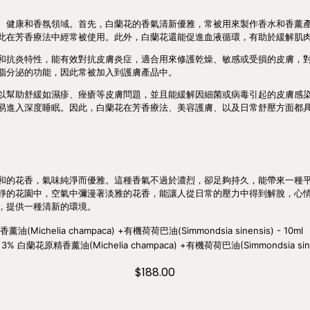
、健康和香氛領域。首先，白蘭花的香氣清新優雅，常被用來製作香水和香薰
此在芳香療法中經常被使用。此外，白蘭花還能促進血液循環，有助於緩解肌
和抗炎特性，能有效對抗皮膚炎症，適合用來修護乾燥、敏感或受損的皮膚，
脂分泌的功能，因此常被加入到護膚產品中。
以幫助舒緩如濕疹、痤瘡等皮膚問題，並且能緩解因細菌或病毒引起的皮膚感
易進入深度睡眠。因此，白蘭花在芳香療法、美容護膚、以及日常舒壓方面都
和的花香，氣味純淨而優雅。這種香氣不過於濃烈，卻足夠持久，能帶來一種
靜的花園中，空氣中彌漫著淡雅的花香，能讓人從日常的壓力中得到解脫，心
，提供一種清新的環境。
a 3% 白蘭花原精香薰油(Michelia champaca) +有機荷荷巴油(Simmondsia sinen
$188.00