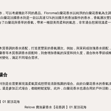
，可以考慮幾款不同的產品。Floroma白蘭花香水以純淨的白蘭花香氣為主
APE白蘭花法國香水則是一款以高達12%的法國天然香油製作的香水，香氣層次豐富
是結合了白蘭花與香草的香氣，帶來一種甜美而柔和的氣息，非常適合想展現溫柔
木質香調的香水搭配，打造更豐富的香氣層次。例如，與茉莉或玫瑰香水搭配
麝香等木質香調香水搭配時，則會增加香氣的深度和持久度，適合秋冬季節或
的變化，滿足不同場合需求。
場合
特別是在需要展現溫柔氣質或想營造清新氛圍的場合。由於白蘭花香水的香氣
，還是參加正式場合，都能輕鬆駕馭。此外，白蘭花香水也適合用於戶外活動
Relove 費洛蒙香水【花香調 】01 屋頂花海