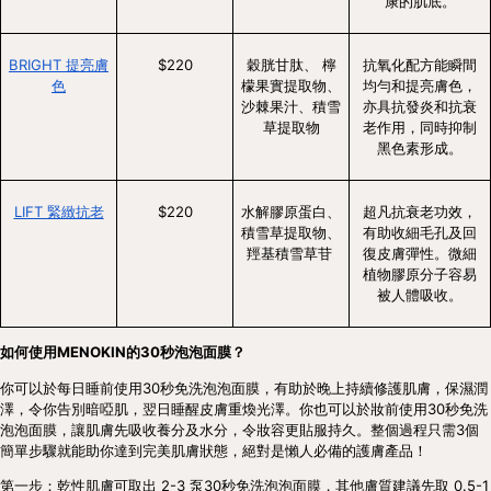
康的肌底。
BRIGHT 提亮膚
$220
穀胱甘肽、 檸
抗氧化配方能瞬間
色
檬果實提取物、
均勻和提亮膚色，
沙棘果汁、積雪
亦具抗發炎和抗衰
草提取物
老作用，同時抑制
黑色素形成。
LIFT 緊緻抗老
$220
水解膠原蛋白、
超凡抗衰老功效，
積雪草提取物、
有助收細毛孔及回
羥基積雪草苷 
復皮膚彈性。微細
植物膠原分子容易
被人體吸收。
如何使用MENOKIN的30秒泡泡面膜？
你可以於每日睡前使用30秒免洗泡泡面膜，有助於晚上持續修護肌膚，保濕潤
澤，令你告別暗啞肌，翌日睡醒皮膚重煥光澤。你也可以於妝前使用30秒免洗
泡泡面膜，讓肌膚先吸收養分及水分，令妝容更貼服持久。整個過程只需3個
簡單步驟就能助你達到完美肌膚狀態，絕對是懶人必備的護膚產品！
第一步：乾性肌膚可取出 2-3 泵30秒免洗泡泡面膜，其他膚質建議先取 0.5-1 