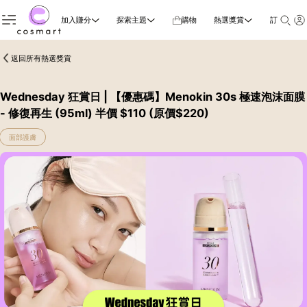
加入賺分
探索主題
購物
熱選獎賞
訂閱雜誌
返回所有熱選獎賞
Wednesday 狂賞日 | 【優惠碼】Menokin 30s 極速泡沫面膜
- 修復再生 (95ml) 半價 $110 (原價$220)
面部護膚