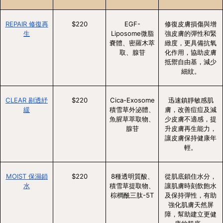
REPAIR 修復再
$220
EGF-
修復皮膚損傷與增
生
Liposome微脂
強皮膚的彈性和緊
嚢體、密羅木萃
緻度，更具備抗氧
取、腺苷
化作用，協助皮膚
抵禦自由基，減少
細紋。
CLEAR 剔透紓
$220
Cica-Exosome
迅速鎮靜敏感肌
緩
積雪草外泌體、
膚，改善痘痘及減
魚腥草萃取物、
少皮膚不適感，提
腺苷
升皮膚再生能力，
讓皮膚保持健康年
輕。
MOIST 保濕鎖
$220
8種透明質酸、
從肌底鎖住水分，
水
積雪草提取物、
讓肌膚時刻飲飽水
棕櫚酰三肽-5T
及保持彈性，有助
強化肌膚天然屏
障，幫助建立更健