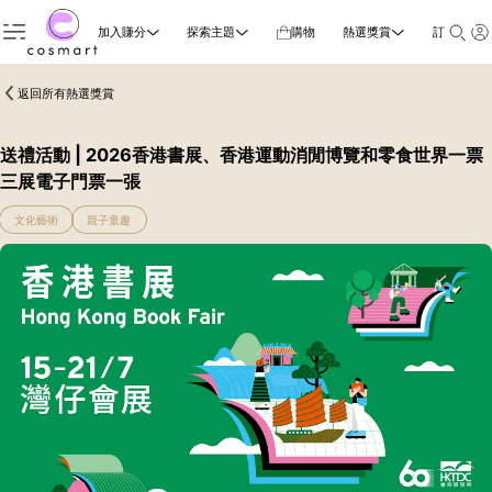
加入賺分
探索主題
購物
熱選獎賞
訂閱雜誌
返回所有熱選獎賞
送禮活動 | 2026香港書展、香港運動消閒博覽和零食世界一票
三展電子門票一張
文化藝術
親子童趣