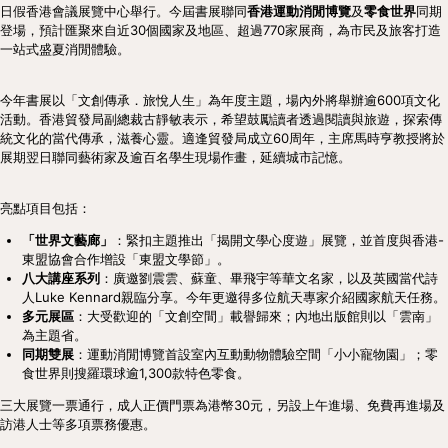
日假香港會議展覽中心舉行。今屆書展聯同
香港運動消閒博覽
及
零食世界
同期
登場，預計匯聚來自近30個國家及地區、超過770家展商，為市民及旅客打造
一站式盛夏消閒體驗。
今年書展以「文創傳承．旅悅人生」為年度主題，場內外將舉辦逾600項文化
活動。香港貿發局副總裁古靜敏表示，希望鼓勵讀者透過閱讀與旅遊，探索傳
統文化的當代傳承，滋養心靈。適逢貿發局成立60周年，主席馬時亨教授將於
展期翌日聯同藝術家及逾百名學生現場作畫，延續城市記憶。
亮點項目包括：
「世界文藝廊」
：緊扣主題推出「揭開文學心度遊」展覽，並首度與香港-
東盟協會合作增設「東盟文學節」。
八大講座系列
：廣邀劉震雲、蘇童、畢飛宇等華文名家，以及英國當代詩
人Luke Kennard親臨分享。今年更邀得多位航天專家介紹國家航天任務。
多元展區
：大受歡迎的「文創空間」載譽歸來；內地出版館則以「雲南」
為主題省。
同期雙展
：運動消閒博覽首設室內互動動物體驗空間「小小寵物園」；零
食世界則搜羅環球逾1,300款特色零食。
三大展覽一票通行，成人正價門票為港幣30元，另設上午進場、免費再進場及
訪港人士等多項票務優惠。