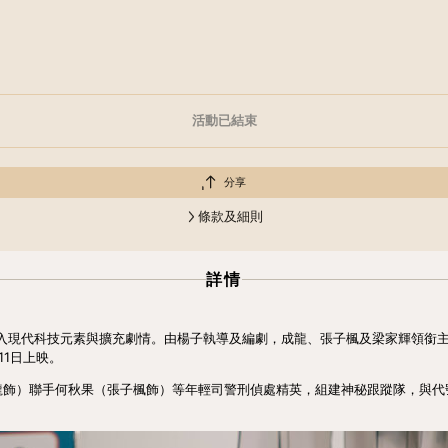
活動已結束
分享
條款及細則
詳情
入現代科技元素與擴充劇情。由楊子執導及編劇，成龍、張子楓及梁家輝領銜主演，
1日上映。
龍飾）聯手何秋果（張子楓飾）等年輕司警刑偵處精英，組建神秘跟蹤隊，與代