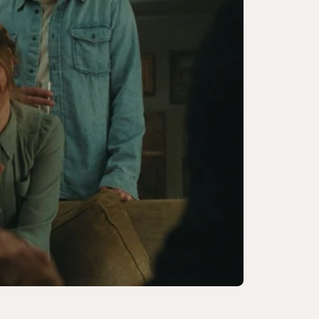
請睇戲 |《末世