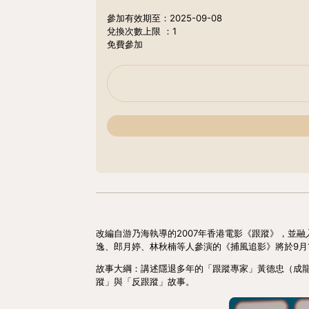
參加有效期至：2025-09-08
兌換次數上限
：1
免費參加
改編自游乃海執導的2007年香港電影《跟蹤》，並融
逸、郎月婷、林秋楠等人參演的《捕風追影》將於9月1
故事大綱：講述隱退多年的「跟蹤專家」黃德忠（成
蹤」與「反跟蹤」故事。