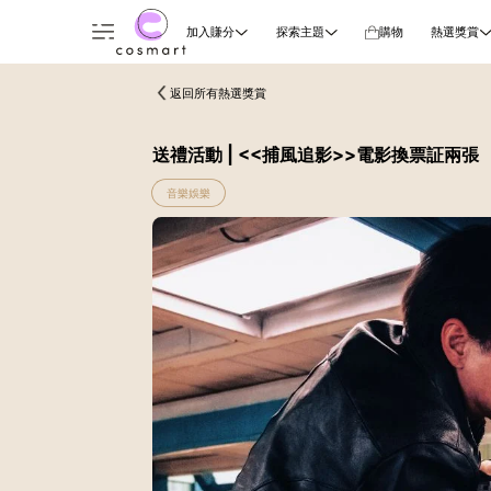
加入賺分
探索主題
購物
熱選獎賞
返回所有熱選獎賞
送禮活動 | <<捕風追影>>電影換票証兩張
音樂娛樂