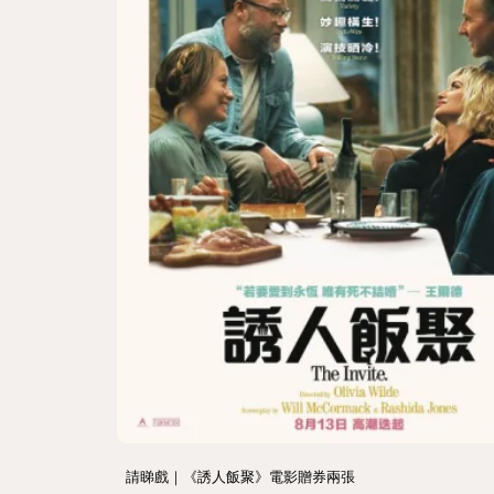
請睇戲｜《誘人飯聚》電影贈券兩張