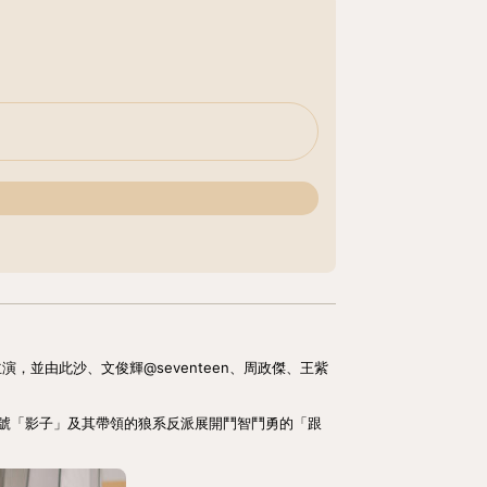
並由此沙、文俊輝@seventeen、周政傑、王紫
號「影子」及其帶領的狼系反派展開鬥智鬥勇的「跟