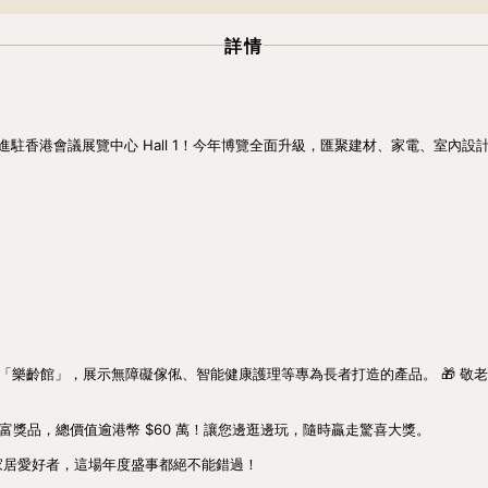
詳情
日進駐香港會議展覽中心 Hall 1！今年博覽全面升級，匯聚建材、家電、室
有「樂齡館」，展示無障礙傢俬、智能健康護理等專為長者打造的產品。 🎁 敬
 份豐富獎品，總價值逾港幣 $60 萬！讓您邊逛邊玩，隨時贏走驚喜大獎。
家居愛好者，這場年度盛事都絕不能錯過！