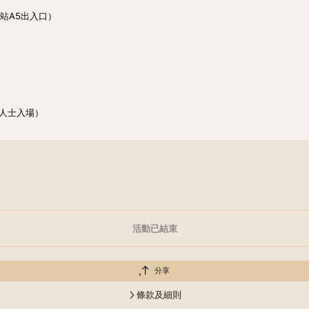
站A5出入口）
眾人士入場）
活動已結束
分享
條款及細則