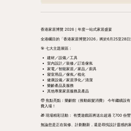
香港家居博覽 2026｜年度一站式家居盛宴
全港矚目的「香港家居博覽2026」將於6月25至28
🎯 七大主題展區：
建材／設備／工具
室內設計／裝修／訂造傢俬
家電／智能家居／家品／廚具
寢室用品／傢俬／梳化
健康設備／家居淨化／清潔
樂齡產品及服務
其他專業家居服務及產品
🧓 焦點亮點：樂齡館（推動銀髮消費） 今年繼續設
費入場！
🎁 現場精彩活動： 有獎遊戲區將送出超過 7,700
無論您是正在裝修、計劃翻新，還是尋找設計靈感的