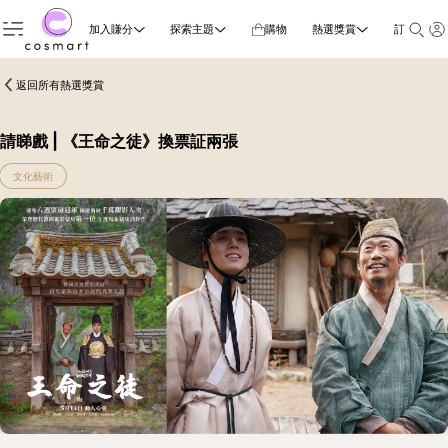
加入賺分
探索主題
購物
熱選獎賞
訂閱雜誌
返回所有熱選獎賞
請睇戲 | 《王命之徒》換票証兩張
文化藝術