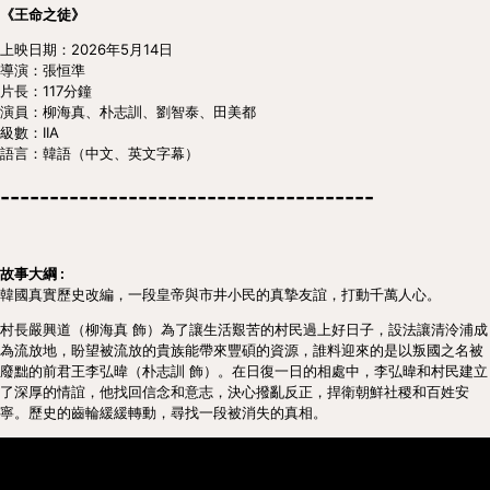
《王命之徒》
上映日期：2026年5月14日
導演：張恒準
片長：117分鐘
演員：柳海真、朴志訓、劉智泰、田美都
級數：IIA
語言：韓語（中文、英文字幕）
--------------------------------------
故事大綱 :
韓國真實歷史改編，一段皇帝與市井小民的真摯友誼，打動千萬人心。
村長嚴興道（柳海真 飾）為了讓生活艱苦的村民過上好日子，設法讓清泠浦成
為流放地，盼望被流放的貴族能帶來豐碩的資源，誰料迎來的是以叛國之名被
廢黜的前君王李弘暐（朴志訓 飾）。在日復一日的相處中，李弘暐和村民建立
了深厚的情誼，他找回信念和意志，決心撥亂反正，捍衛朝鮮社稷和百姓安
寧。歷史的齒輪緩緩轉動，尋找一段被消失的真相。