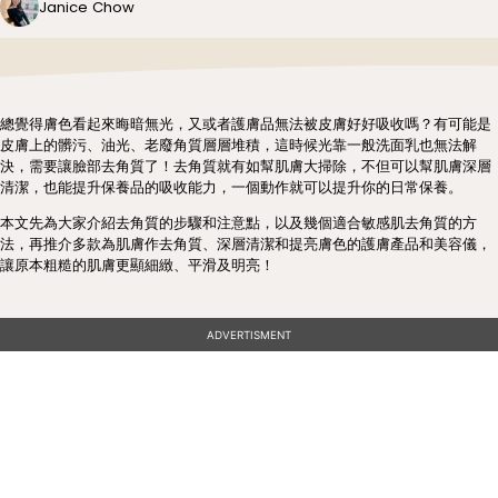
Janice Chow
總覺得膚色看起來晦暗無光，又或者護膚品無法被皮膚好好吸收嗎？有可能是
皮膚上的髒污、油光、老廢角質層層堆積，這時候光靠一般洗面乳也無法解
決，需要讓臉部去角質了！去角質就有如幫肌膚大掃除，不但可以幫肌膚深層
清潔，也能提升保養品的吸收能力，一個動作就可以提升你的日常保養。
本文先為大家介紹去角質的步驟和注意點，以及幾個適合敏感肌去角質的方
法，再推介多款為肌膚作去角質、深層清潔和提亮膚色的護膚產品和美容儀，
讓原本粗糙的肌膚更顯細緻、平滑及明亮！
ADVERTISMENT