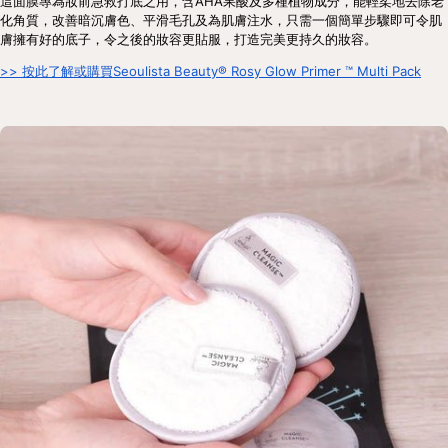
這面膜專為妝前急救打底之用，含AHA果酸及多種植物成分，能輕柔地去除老
化角質，改善暗沉膚色、平滑毛孔及為肌膚注水，只需一個簡單步驟即可令肌
膚擁有好的底子，令之後的妝容更貼服，打造完美更持久的妝容。
>> 按此了解或購買Seoulista Beauty® Rosy Glow Primer ™ Multi Pack