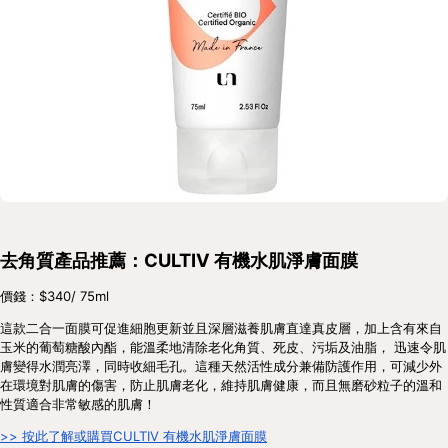
去角質產品推薦：CULTIV 有機水肌淨膚面膜
價錢：$340/ 75ml
這款二合一面膜可促進細胞更新並且深層滋養肌膚直達真皮層，加上含有來自
玉米的葡萄糖酸內酯，能溫柔地清除老化角質、死皮、污垢及油脂， 迅速令肌
膚變得水潤亮澤，同時收細毛孔。這種天然活性成分兼備防護作用，可減少外
在環境對肌膚的傷害，防止肌膚老化，維持肌膚健康，而且無磨砂粒子的溫和
性質適合非常敏感的肌膚！
>> 按此了解或購買CULTIV 有機水肌淨膚面膜