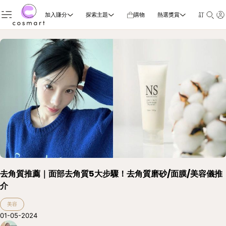
加入賺分
探索主題
購物
熱選獎賞
訂閱雜誌
去角質推薦｜面部去角質5大步驟！去角質磨砂/面膜/美容儀推
介
美容
01-05-2024