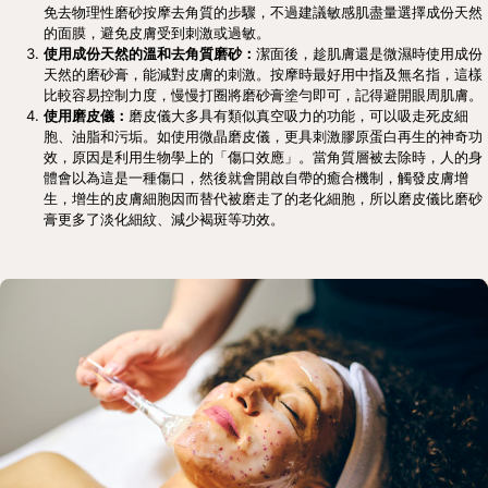
免去物理性磨砂按摩去角質的步驟，不過建議敏感肌盡量選擇成份天然
的面膜，避免皮膚受到刺激或過敏。
使用成份天然的溫和去角質磨砂：
潔面後，趁肌膚還是微濕時使用成份
天然的磨砂膏，能減對皮膚的刺激。按摩時最好用中指及無名指，這樣
比較容易控制力度，慢慢打圈將磨砂膏塗勻即可，記得避開眼周肌膚。
使用磨皮儀：
磨皮儀大多具有類似真空吸力的功能，可以吸走死皮細
胞、油脂和污垢。如使用微晶磨皮儀，更具刺激膠原蛋白再生的神奇功
效，原因是利用生物學上的「傷口效應」。當角質層被去除時，人的身
體會以為這是一種傷口，然後就會開啟自帶的癒合機制，觸發皮膚增
生，增生的皮膚細胞因而替代被磨走了的老化細胞，所以磨皮儀比磨砂
膏更多了淡化細紋、減少褐斑等功效。