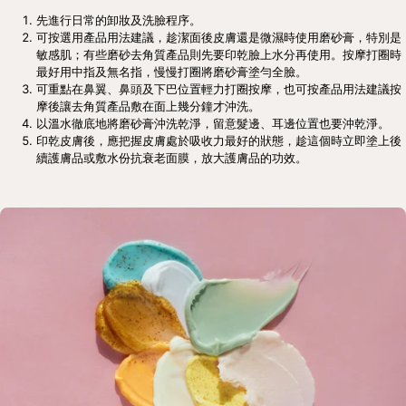
先進行日常的卸妝及洗臉程序。
可按選用產品用法建議，趁潔面後皮膚還是微濕時使用磨砂膏，特別是
敏感肌；有些磨砂去角質產品則先要印乾臉上水分再使用。按摩打圈時
最好用中指及無名指，慢慢打圈將磨砂膏塗勻全臉。
可重點在鼻翼、鼻頭及下巴位置輕力打圈按摩，也可按產品用法建議按
摩後讓去角質產品敷在面上幾分鐘才沖洗。
以溫水徹底地將磨砂膏沖洗乾淨，留意髮邊、耳邊位置也要沖乾淨。
印乾皮膚後，應把握皮膚處於吸收力最好的狀態，趁這個時立即塗上後
續護膚品或敷水份抗衰老面膜，放大護膚品的功效。