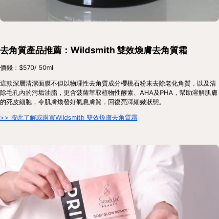
去角質產品推薦：Wildsmith 雙效煥膚去角質霜
價錢：$570/ 50ml
這款深層清潔面膜不但以物理性去角質成分櫻桃石粉末去除老化角質，以及清
除毛孔內的污垢油脂，更含菠蘿萃取植物性酵素、AHA及PHA，幫助溶解肌膚
的死皮細胞，令肌膚煥發好氣息膚質，回復亮澤細嫩狀態。
>> 按此了解或購買Wildsmith 雙效煥膚去角質霜