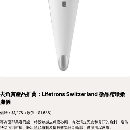
去角質產品推薦：Lifetrons Switzerland 微晶精緻嫩
膚儀
價錢：$1,278（原價：$1,638）
專為面部美容而設，特設敏感皮膚磨砂頭，有效清走死皮和鼻頭的粉刺，還能
祛除面部痘痘、吸出黑頭粉刺及提拉收緊臉部輪廓，徹底清潔皮膚。