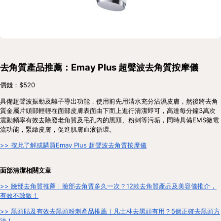
去角質產品推薦：Emay Plus 超聲波去角質按摩儀
價錢：$520
具備超聲波振動及離子導出功能，使用前先用清水充分沾濕皮膚，然後將去角
質金屬片頭部輕輕在面部皮膚表面由下而上進行清潔即可，高達每分鐘3萬次
震動頻率有效去除廢老角質及毛孔內的黑頭、粉刺等污垢，同時具備EMS微電
流功能，緊緻皮膚，促進肌膚血液循環。
>> 按此了解或購買Emay Plus 超聲波去角質按摩儀
面部清潔相關文章
>> 臉部去角質推薦｜臉部去角質多久一次？12款去角質產品及美容儀推介，
有效不致敏！
>> 黑頭貼及有效去黑頭粉刺產品推薦｜凡士林去黑頭有用？5個正確去黑頭方
法！