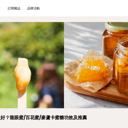
訂閱雜誌
品牌活動
好？龍眼蜜/百花蜜/麥蘆卡蜜糖功效及推薦