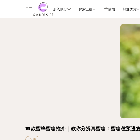
加入賺分
探索主題
購物
熱選獎賞
15款蜜蜂蜜糖推介｜教你分辨真蜜糖！蜜糖種類邊隻
健康