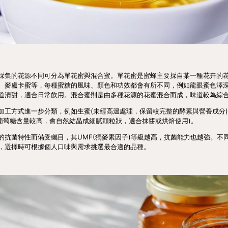
採集的花源不同可分為單花蜜與混合蜜。單花蜜是蜜蜂主要採自某一種花卉的
、麥盧卡蜜等，每種蜜糖的風味、顏色和功效都會有所不同，例如龍眼蜜色澤
道清甜，適合日常飲用。混合蜜則是由多種花源的花蜜混合而成，味道較為綜
加工方式進一步分類，例如生蜜(未經高溫處理，保留較完整的酵素與營養成分)
因葡萄糖含量較高，會自然結晶成細膩顆粒狀，適合抹醬或烘焙使用)。
的抗菌特性而備受矚目，其UMF(獨麥素因子)等級越高，抗菌能力也越強。不
，選擇時可根據個人口味與需求挑選最合適的品種。