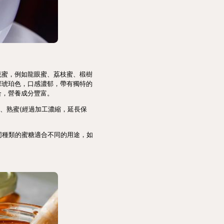
花蜜，例如龍眼蜜、荔枝蜜、椴樹
深琥珀色，口感濃郁，帶有獨特的
合，營養成分豐富。
、熟蜜(經過加工濃縮，延長保
同種類的蜜糖適合不同的用途，如