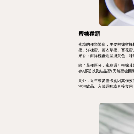
蜜糖種類
蜜糖的種類繁多，主要根據蜜蜂
蜜、洋槐蜜、薰衣草蜜、百花蜜
果香；而洋槐蜜則呈淡黃色，味
除了花種區分，蜜糖還可根據其
存期限)以及結晶蜜(天然蜜糖
此外，近年來麥盧卡蜜因其強效
沖泡飲品、入菜調味或直接食用