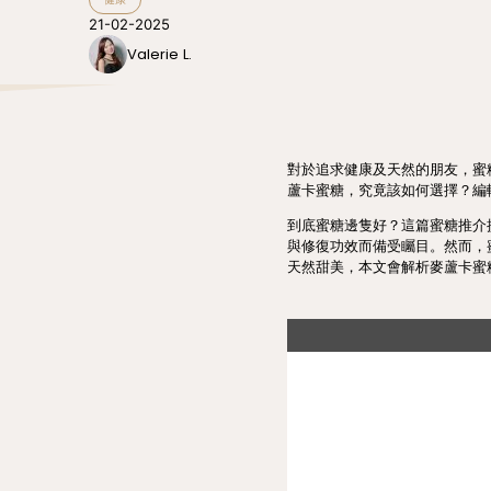
21-02-2025
Valerie L.
對於追求健康及天然的朋友，蜜
蘆卡蜜糖，究竟該如何選擇？編
到底蜜糖邊隻好？這篇蜜糖推介
與修復功效而備受矚目。然而，
天然甜美，本文會解析麥蘆卡蜜