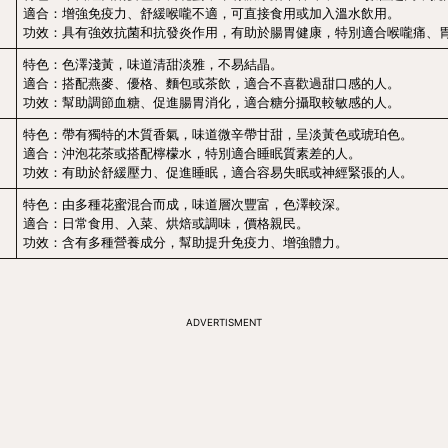
適合：增強免疫力、舒緩喉嚨不適，可直接食用或加入溫水飲用。
功效：具有強效抗菌和抗發炎作用，有助於腸胃健康，特別適合喉嚨痛、
特色：色澤淺黃，味道清甜淡雅，不易結晶。
適合：搭配燕麥、優格、麵包或茶飲，適合不喜歡過甜口感的人。
功效：幫助調節血糖、促進腸胃消化，適合糖分攝取較敏感的人。
特色：帶有獨特的木質香氣，味道微辛帶甘甜，呈淡黃色或琥珀色。
適合：沖泡花茶或搭配檸檬水，特別適合睡眠質素差的人。
功效：有助於舒緩壓力、促進睡眠，適合容易失眠或神經緊張的人。
特色：由多種花蜜混合而成，味道層次豐富，色澤較深。
y）
適合：日常食用、入菜、烘焙或調味，價格親民。
功效：含有多種營養成分，幫助提升免疫力、增強體力。
ADVERTISMENT