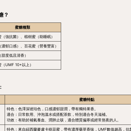
糖？
蜜糖種類
蜜（強抗菌）、椴樹蜜（助睡眠）
（濃郁口感）、百花蜜（營養豐富）
（甜度低且清香）
（UMF 10+以上）
﹕
蜜糖特點
特色：色澤深琥珀色，口感濃郁甜潤，帶有獨特果香。
適合：日常飲用、沖泡溫水或搭配茶飲，特別適合冬天滋補。
功效：有助於補氣養血、潤肺止咳，適合體質偏寒或經常熬夜的人。
特色：來自紐西蘭麥盧卡樹花蜜，帶有濃厚藥草香味，UMF數值越高，抗