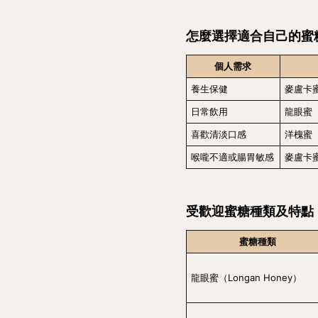
怎麼選擇適合自己的蜜
個人需求
養生保健
麥盧卡
日常飲用
龍眼蜜
喜歡清淡口感
洋槐蜜
喉嚨不適或腸胃敏感
麥盧卡蜜
受歡迎蜜糖種類及特點
蜜糖種類
龍眼蜜（Longan Honey）