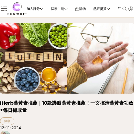
加入賺分
探索主題
購物
熱選獎賞
訂閱雜誌
iHerb葉黃素推薦｜10款護眼葉黃素推薦！一文搞清葉黃素功效
+每日攝取量
健康
12-11-2024