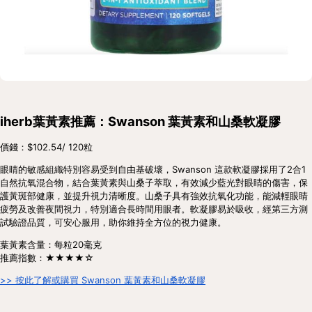
iherb葉黃素推薦：Swanson 葉黃素和山桑軟凝膠
價錢：$102.54/ 120粒
眼睛的敏感組織特別容易受到自由基破壞，Swanson 這款軟凝膠採用了2合1
自然抗氧混合物，結合葉黃素與山桑子萃取，有效減少藍光對眼睛的傷害，保
護黃斑部健康，並提升視力清晰度。山桑子具有強效抗氧化功能，能減輕眼睛
疲勞及改善夜間視力，特別適合長時間用眼者。軟凝膠易於吸收，經第三方測
試驗證品質，可安心服用，助你維持全方位的視力健康。
葉黃素含量：每粒20毫克
推薦指數：★★★★☆
>> 按此了解或購買 Swanson 葉黃素和山桑軟凝膠