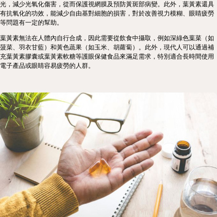
光，減少光氧化傷害，從而保護視網膜及預防黃斑部病變。此外，葉黃素還具
有抗氧化的功效，能減少自由基對細胞的損害，對於改善視力模糊、眼睛疲勞
等問題有一定的幫助。
葉黃素無法在人體內自行合成，因此需要從飲食中攝取，例如深綠色葉菜（如
菠菜、羽衣甘藍）和黃色蔬果（如玉米、胡蘿蔔）。此外，現代人可以通過補
充葉黃素膠囊或葉黃素軟糖等護眼保健食品來滿足需求，特別適合長時間使用
電子產品或眼睛容易疲勞的人群。