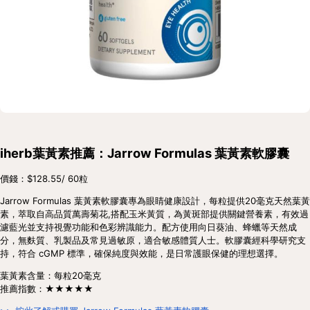
iherb葉黃素推薦：Jarrow Formulas 葉黃素軟膠囊
價錢：$128.55/ 60粒
Jarrow Formulas 葉黃素軟膠囊專為眼睛健康設計，每粒提供20毫克天然葉黃
素，萃取自高品質萬壽菊花,搭配玉米黃質，為黃斑部提供關鍵營養素，有效過
濾藍光並支持視覺功能和色彩辨識能力。配方使用向日葵油、蜂蠟等天然成
分，無麩質、乳製品及常見過敏原，適合敏感體質人士。軟膠囊經科學研究支
持，符合 cGMP 標準，確保純度與效能，是日常護眼保健的理想選擇。
葉黃素含量：每粒20毫克
推薦指數：★★★★★