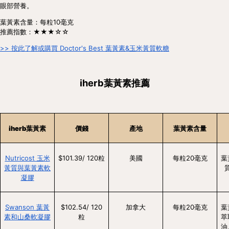
眼部營養。
葉黃素含量：每粒10毫克
推薦指數：★★★☆☆
>> 按此了解或購買 Doctor's Best 葉黃素&玉米黃質軟糖
iherb葉黃素推薦
iherb葉黃素
價錢
產地
葉黃素含量
Nutricost 玉米
$101.39/ 120粒
美國
每粒20毫克
葉
黃質與葉黃素軟
凝膠
Swanson 葉黃
$102.54/ 120
加拿大
每粒20毫克
葉
素和山桑軟凝膠
粒
萃
油