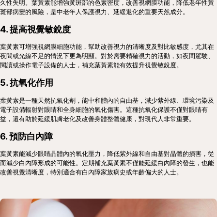
久性失明。葉黃素能增強黃斑部的色素密度，改善視網膜功能，降低老年性黃
斑部病變的風險，是中老年人保護視力、延緩退化的重要天然成分。
4. 提高視覺敏銳度
葉黃素可增強視網膜細胞功能，幫助改善視力的清晰度及對比敏感度，尤其在
夜間或光線不足的情況下更為明顯。對於需要精確視力的活動，如夜間駕駛、
閱讀或操作電子設備的人士，補充葉黃素能有效提升視覺敏銳度。
5. 抗氧化作用
葉黃素是一種天然抗氧化劑，能中和體內的自由基，減少紫外線、環境污染及
電子設備輻射對眼睛和全身細胞的氧化傷害。這種抗氧化保護不僅對眼睛有
益，還有助於延緩肌膚老化及改善身體整體健康，對現代人非常重要。
6. 預防白內障
葉黃素能減少眼睛晶體內的氧化壓力，降低紫外線和自由基對晶體的損害，從
而減少白內障形成的可能性。定期補充葉黃素不僅能延緩白內障的發生，也能
改善視覺清晰度，特別適合有白內障家族病史或年齡偏大的人士。