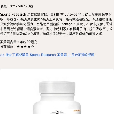
價錢：$217.59/ 120粒
Sports Research 這款軟凝膠採用專利配方 Lute-gen®，從天然萬壽菊中萃
取，每粒含20毫克葉黃素與4毫克玉米黃質，能有效過濾藍光、保護眼睛健康
及減少視網膜氧化壓力。產品使用創新的 Plantgel™ 膠囊，不含卡拉膠，通過
非基因改造認證，適合素食者。配方中特別添加有機椰子油，提升吸收率，並
經第三方測試及cGMP認證，確保純淨與安全，是護眼保健的優質之選。
葉黃素含量：每粒20毫克
推薦指數：★★★★☆
>> 按此了解或購買 Sports Research 葉黃素 + 玉米黃質軟凝膠