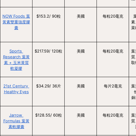
NOW Foods 葉
$153.2/ 90粒
美國
每粒20毫克
黃素雙重強度膠
素
囊
菜
Sports 
$217.59/ 120粒
美國
每粒20毫克
葉
Research 葉黃
質
素 + 玉米黃質
取
軟凝膠
21st Century 
$34.29/ 36片
美國
每片2毫克
葉
Healthy Eyes
銅
Jarrow 
$128.55/ 60粒
美國
每粒20毫克
葉
Formulas 葉黃
質
素軟膠囊