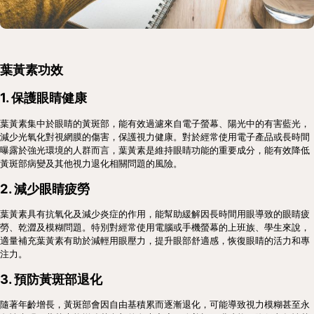
葉黃素功效
1. 保護眼睛健康
葉黃素集中於眼睛的黃斑部，能有效過濾來自電子螢幕、陽光中的有害藍光，
減少光氧化對視網膜的傷害，保護視力健康。對於經常使用電子產品或長時間
曝露於強光環境的人群而言，葉黃素是維持眼睛功能的重要成分，能有效降低
黃斑部病變及其他視力退化相關問題的風險。
2. 減少眼睛疲勞
葉黃素具有抗氧化及減少炎症的作用，能幫助緩解因長時間用眼導致的眼睛疲
勞、乾澀及模糊問題。特別對經常使用電腦或手機螢幕的上班族、學生來說，
適量補充葉黃素有助於減輕用眼壓力，提升眼部舒適感，恢復眼睛的活力和專
注力。
3. 預防黃斑部退化
隨著年齡增長，黃斑部會因自由基積累而逐漸退化，可能導致視力模糊甚至永