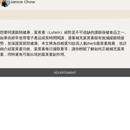
Janice Chow
想要呵護眼睛健康，葉黃素（Lutein）絕對是不可或缺的護眼保健食品之一。
如果你經常使用電子產品或長時間閱讀，適量補充葉黃素能有效減緩眼睛疲
勞，並保護黃斑部健康。本文將為你精選10款高人氣iherb葉黃素推薦，並詳
細介紹葉黃素功效、葉黃素每日攝取量等，讓你輕鬆了解如何正確補充葉黃
素，同時避免可能出現的葉黃素副作用。
ADVERTISMENT