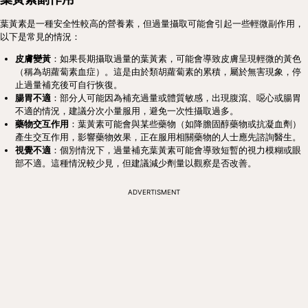
葉黃素是一種安全性較高的營養素，但過量攝取可能會引起一些輕微副作用，
以下是常見的情況：
皮膚變黃
：如果長期攝取過量的葉黃素，可能會導致皮膚呈現輕微的黃色
（稱為胡蘿蔔素血症）。這是由於類胡蘿蔔素的累積，屬於無害現象，停
止過量補充後可自行恢復。
腸胃不適
：部分人可能因為補充過量或體質敏感，出現腹瀉、噁心或腸胃
不適的情況，建議分次小量服用，避免一次性攝取過多。
藥物交互作用
：葉黃素可能會與某些藥物（如降膽固醇藥物或抗凝血劑）
產生交互作用，影響藥物效果，正在服用相關藥物的人士應先諮詢醫生。
視覺不適
：個別情況下，過量補充葉黃素可能會導致短暫的視力模糊或眼
部不適。這種情況較少見，但建議減少劑量以觀察是否改善。
ADVERTISMENT