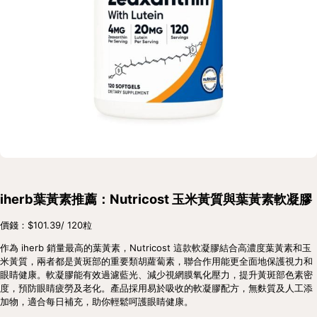
iherb葉黃素推薦：Nutricost 玉米黃質與葉黃素軟凝膠
價錢：$101.39/ 120粒
作為 iherb 銷量最高的葉黃素，Nutricost 這款軟凝膠結合高濃度葉黃素和玉
米黃質，兩者都是黃斑部的重要類胡蘿蔔素，聯合作用能更全面地保護視力和
眼睛健康。軟凝膠能有效過濾藍光、減少視網膜氧化壓力，提升黃斑部色素密
度，預防眼睛疲勞及老化。產品採用易於吸收的軟凝膠配方，無麩質及人工添
加物，適合每日補充，助你輕鬆呵護眼睛健康。