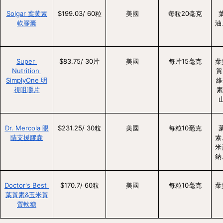
Solgar 葉黃素
$199.03/ 60粒
美國
每粒20毫克
軟膠囊
油
Super 
$83.75/ 30片
美國
每片15毫克
葉
Nutrition 
質
SimplyOne 明
維
視咀嚼片
素
Dr. Mercola 眼
$231.25/ 30粒
美國
每粒10毫克
睛支援膠囊
素
米
鈉
Doctor's Best 
$170.7/ 60粒
美國
每粒10毫克
葉
葉黃素&玉米黃
質軟糖