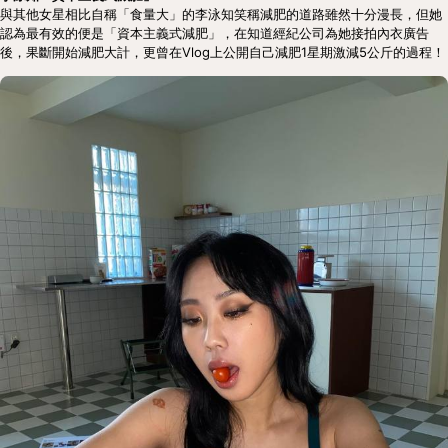
與其他女星相比自稱「食量大」的李泳知笑稱減肥的道路雖然十分漫長，但她
認為最有效的便是「資本主義式減肥」，在知道經紀公司為她接拍內衣廣告
後，果斷開始減肥大計，更曾在Vlog上公開自己減肥1星期激減5公斤的過程！