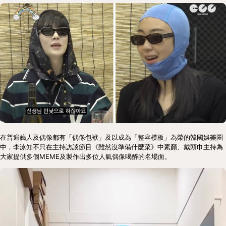
在普遍藝人及偶像都有「偶像包袱」及以成為「整容模板」為榮的韓國娛樂圈
中，李泳知不只在主持訪談節目《雖然沒準備什麼菜》中素顏、戴頭巾主持為
大家提供多個MEME及製作出多位人氣偶像喝醉的名場面。