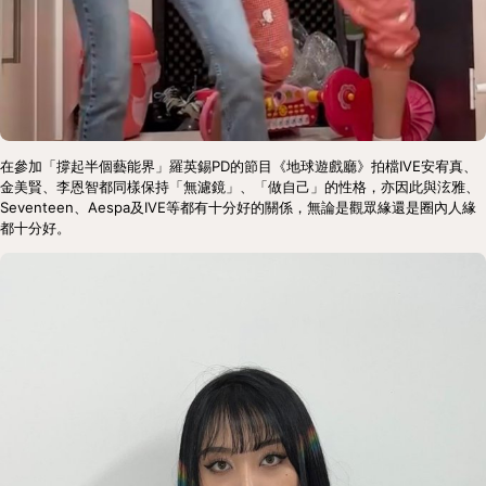
在參加「撐起半個藝能界」羅英錫PD的節目《地球遊戲廳》拍檔IVE安宥真、
金美賢、李恩智都同樣保持「無濾鏡」、「做自己」的性格，亦因此與泫雅、
Seventeen、Aespa及IVE等都有十分好的關係，無論是觀眾緣還是圈內人緣
都十分好。