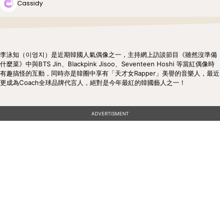
Cassidy
李泳知（이영지）是近期韓國人氣偶像之一，主持網上訪談節目《雖然沒準備
什麼菜》中與BTS Jin、Blackpink Jisoo、Seventeen Hoshi 等當紅偶像時
有趣搞怪的互動，同時亦是韓圈中享有「天才女Rapper」美譽的音樂人，最近
更成為Coach全球品牌代言人，絕對是今年最紅的韓國藝人之一！
ADVERTISMENT