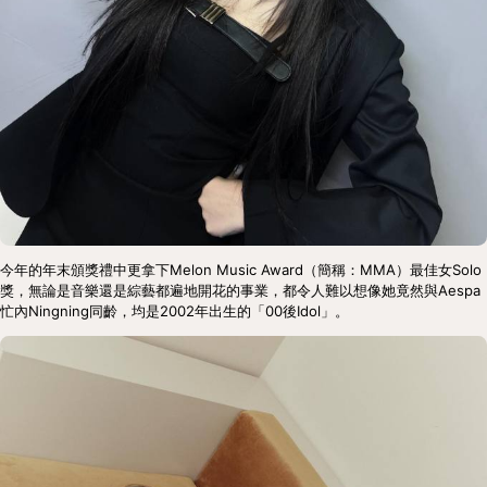
今年的年末頒獎禮中更拿下Melon Music Award（簡稱：MMA）最佳女Solo
獎，無論是音樂還是綜藝都遍地開花的事業，都令人難以想像她竟然與Aespa
忙內Ningning同齡，均是2002年出生的「00後Idol」。