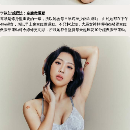
李泳知減肥法：空腹做運動
運動是修身型重要的一環，所以她會每日早晚至少兩次運動，由於她都在下午
4時望食，所以早上會空腹做運動。不只林泳知，大馬女神林明禎都發覺空腹
做腹部運動可令線條更明顯，所以她都會堅持每天起床花10分鐘做腹部運動。