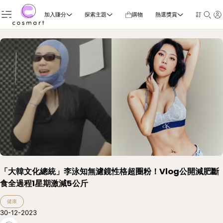
加入賺分
探索主題
購物
熱選獎賞
訂閱雜誌
「大韓文化總統」李泳知無濾鏡性格超圈粉！Vlog公開減肥斷
食全過程1星期激減5公斤
健康
30-12-2023