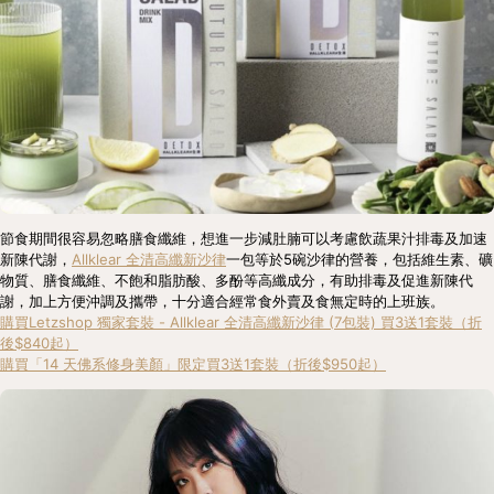
節食期間很容易忽略膳食纖維，想進一步減肚腩可以考慮飲蔬果汁排毒及加速
新陳代謝，
Allklear 全清高纖新沙律
一包等於5碗沙律的營養，包括維生素、礦
物質、膳食纖維、不飽和脂肪酸、多酚等高纖成分，有助排毒及促進新陳代
謝，加上方便沖調及攜帶，十分適合經常食外賣及食無定時的上班族。
購買Letzshop 獨家套裝 - Allklear 全清高纖新沙律 (7包裝) 買3送1套裝（折
後$840起）
購買「14 天佛系修身美顏」限定買3送1套裝（折後$950起）