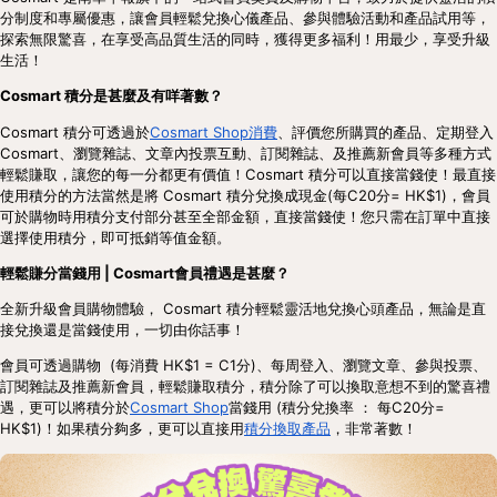
分制度和專屬優惠，讓會員輕鬆兌換心儀產品、參與體驗活動和產品試用等，
探索無限驚喜，在享受高品質生活的同時，獲得更多福利！用最少，享受升級
生活！
Cosmart 積分是甚麼及有咩著數？
Cosmart 積分可透過於
Cosmart Shop消費
、評價您所購買的產品、定期登入
Cosmart、瀏覽雜誌、文章內投票互動、訂閱雜誌、及推薦新會員等多種方式
輕鬆賺取，讓您的每一分都更有價值！Cosmart 積分可以直接當錢使！最直接
使用積分的方法當然是將 Cosmart 積分兌換成現金
(每C20分= HK$1)
，會員
可於購物時用積分支付部分甚至全部金額，直接當錢使！您只需在訂單中直接
選擇使用積分，即可抵銷等值金額。
輕鬆賺分當錢用 | Cosmart會員禮遇是甚麼？
全新升級會員購物體驗， Cosmart 積分輕鬆靈活地兌換心頭產品，無論是直
接兌換還是當錢使用，一切由你話事！
會員可透過購物 (每消費 HK$1 = C1分)、每周登入、瀏覽文章、參與投票、
訂閱雜誌及推薦新會員，輕鬆賺取積分，積分除了可以換取意想不到的驚喜禮
遇，更可以將積分於
Cosmart Shop
當錢用 (積分兌換率 ： 每C20分=
HK$1)！如果積分夠多，更可以直接用
積分換取產品
，非常著數！