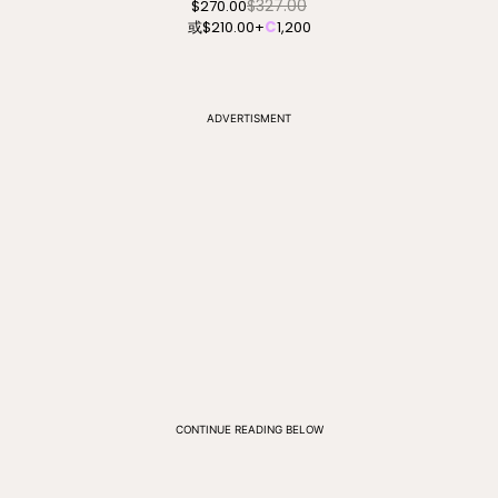
$327.00
$270.00
或
$210.00
+
C
1,200
ADVERTISMENT
CONTINUE READING BELOW