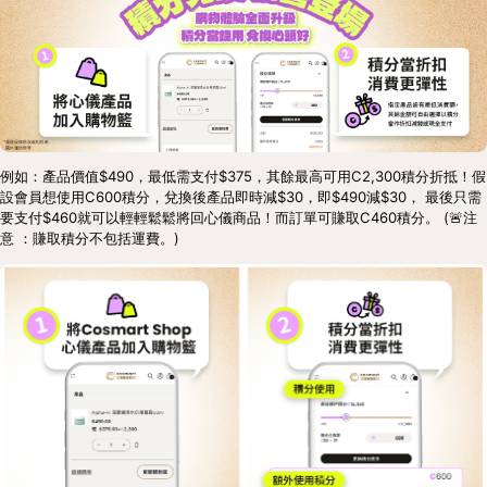
例如：產品價值$490，最低需支付$375，其餘最高可用C2,300積分折抵！假
設會員想使用C600積分，兌換後產品即時減$30，即$490減$30， 最後只需
要支付$460就可以輕輕鬆鬆將回心儀商品！而訂單可賺取C460積分。 (🚨注
意 ：賺取積分不包括運費。)