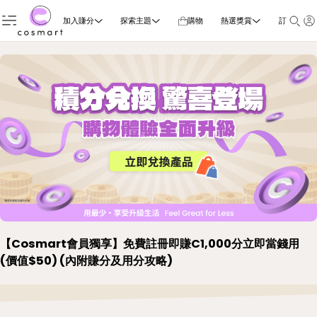
加入賺分
探索主題
購物
熱選獎賞
訂閱雜誌
【Cosmart會員獨享】免費註冊即賺C1,000分立即當錢用
(價值$50) (內附賺分及用分攻略)