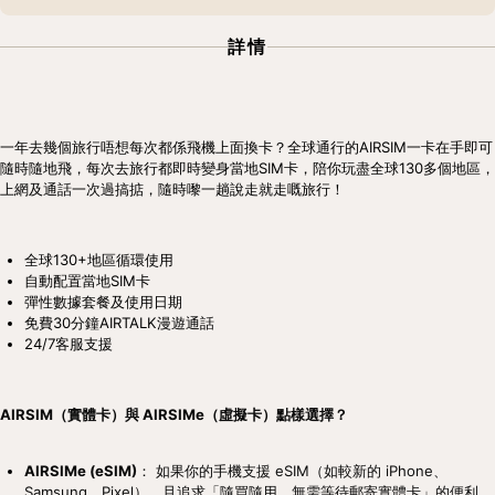
詳情
一年去幾個旅行唔想每次都係飛機上面換卡？全球通行的AIRSIM一卡在手即可
隨時隨地飛，每次去旅行都即時變身當地SIM卡，陪你玩盡全球130多個地區，
上網及通話一次過搞掂，隨時嚟一趟說走就走嘅旅行！
全球130+地區循環使用
自動配置當地SIM卡
彈性數據套餐及使用日期
免費30分鐘AIRTALK漫遊通話
24/7客服支援
AIRSIM（實體卡）與 AIRSIMe（虛擬卡）點樣選擇？
AIRSIMe (eSIM)
： 如果你的手機支援 eSIM（如較新的 iPhone、
Samsung、Pixel），且追求「隨買隨用、無需等待郵寄實體卡」的便利