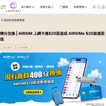
加入賺分
探索主題
購物
熱選獎賞
訂閱雜誌
返回所有熱選獎賞
積分兌換 | AIRSIM 上網卡連$20面值或 AIRSIMe $20旅遊面
值
旅行配件
外遊體驗