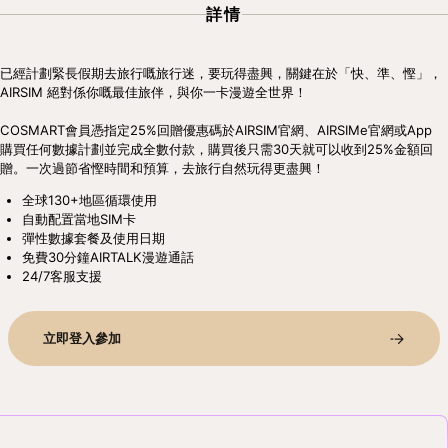
詳情
已經計劃緊長假期去旅行嘅旅行迷，要玩得盡興，關鍵在於「快、準、慳」，
AIRSIM 絕對係你嘅最佳旅伴，與你一卡漫遊全世界！
COSMART會員憑指定25%回贈優惠碼於AIRSIM官網、AIRSIMe官網或App 
購買任何數據計劃並完成全數付款，購買後只需30天就可以收到25%金額回
贈。一次過節省慳時間和預算，去旅行自然玩得更盡興！
全球130+地區循環使用
自動配置當地SIM卡
彈性數據套餐及使用日期
免費30分鐘AIRTALK漫遊通話
24/7客服支援
立即登入參加