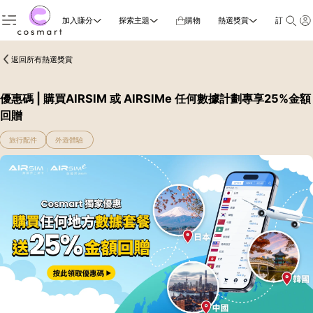
加入賺分
探索主題
購物
熱選獎賞
訂閱雜誌
返回所有熱選獎賞
優惠碼 | 購買AIRSIM 或 AIRSIMe 任何數據計劃專享25%金額
回贈
旅行配件
外遊體驗